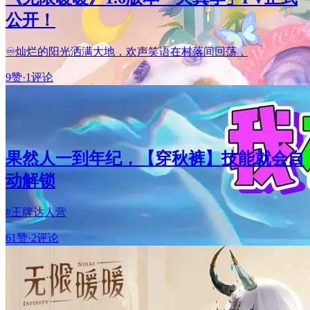
公开！
♾️灿烂的阳光洒满大地，欢声笑语在村落间回荡，
9赞
·
1评论
果然人一到年纪，【穿秋裤】技能就会自
动解锁
#王牌达人营
61赞
·
2评论