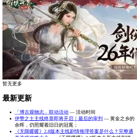
暂无更多
最新更新
「博古观物志」联动活动
— 活动时间
伊赞之土主线终章即将开启｜最后的审判
— 黄金之乡的
余晖，仍照耀着旧日的冠冕；
《无限暖暖》2.8版本主线剧情推理答案是什么？完整通