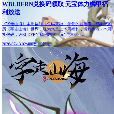
WBLDFRN兑换码领取 元宝体力鳞甲福
利放送
《字走山海》本周福利礼包码来啦！亲爱的冒险者，感谢您游
历《字走山海》世界，现为您呈上本周福利，请您查收~ 本周
礼包码：WBLDFRN 福利内容：元宝*20000…
2026-07-13 02:40
0赞
·
0评论