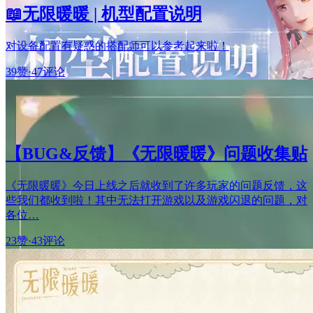
📖无限暖暖 | 机型配置说明
对设备配置有疑惑的搭配师可以参考起来啦！
39赞
·
47评论
【BUG&反馈】《无限暖暖》问题收集贴
《无限暖暖》今日上线之后就收到了许多玩家的问题反馈，这
些我们都收到啦！其中无法打开游戏以及游戏闪退的问题，对
各位…
23赞
·
43评论