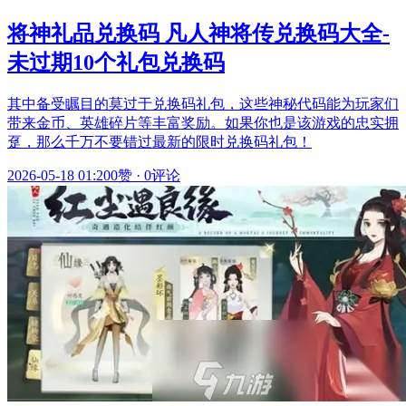
将神礼品兑换码 凡人神将传兑换码大全-
未过期10个礼包兑换码
其中备受瞩目的莫过于兑换码礼包，这些神秘代码能为玩家们
带来金币、英雄碎片等丰富奖励。如果你也是该游戏的忠实拥
趸，那么千万不要错过最新的限时兑换码礼包！
2026-05-18 01:20
0赞
·
0评论