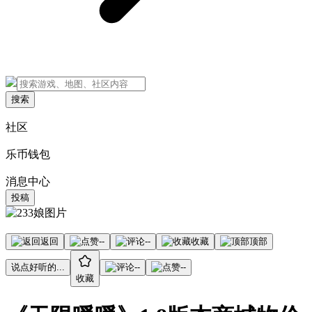
搜索
社区
乐币钱包
消息中心
投稿
返回
--
--
收藏
顶部
说点好听的...
--
--
收藏