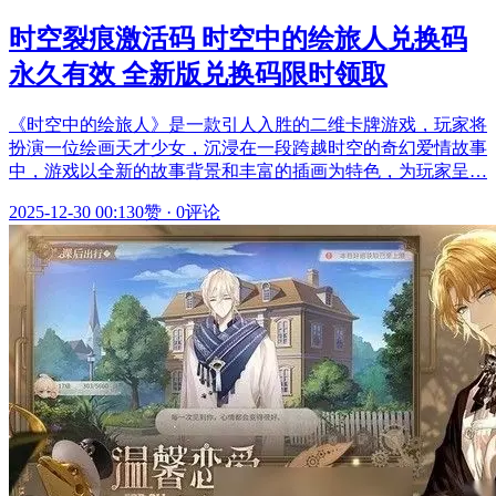
时空裂痕激活码 时空中的绘旅人兑换码
永久有效 全新版兑换码限时领取
《时空中的绘旅人》是一款引人入胜的二维卡牌游戏，玩家将
扮演一位绘画天才少女，沉浸在一段跨越时空的奇幻爱情故事
中，游戏以全新的故事背景和丰富的插画为特色，为玩家呈…
2025-12-30 00:13
0赞
·
0评论