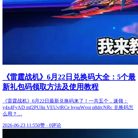
《雷霆战机》6月22日兑换码大全：5个最
新礼包码领取方法及使用教程
《雷霆战机》6月22日最新兑换码来了！一共五个，速领：
y4x4FyAD mf2PUllq VEUvlRCe hysuWvoi q8drcNRc 兑换码怎
么用？…
2026-06-23 11:55
0赞
·
0评论