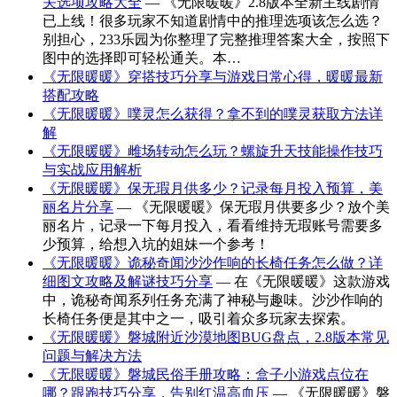
关选项攻略大全
— 《无限暖暖》2.8版本全新主线剧情
已上线！很多玩家不知道剧情中的推理选项该怎么选？
别担心，233乐园为你整理了完整推理答案大全，按照下
图中的选择即可轻松通关。本…
《无限暖暖》穿搭技巧分享与游戏日常心得，暖暖最新
搭配攻略
《无限暖暖》噗灵怎么获得？拿不到的噗灵获取方法详
解
《无限暖暖》雌场转动怎么玩？螺旋升天技能操作技巧
与实战应用解析
《无限暖暖》保无瑕月供多少？记录每月投入预算，美
丽名片分享
— 《无限暖暖》保无瑕月供要多少？放个美
丽名片，记录一下每月投入，看看维持无瑕账号需要多
少预算，给想入坑的姐妹一个参考！
《无限暖暖》诡秘奇闻沙沙作响的长椅任务怎么做？详
细图文攻略及解谜技巧分享
— 在《无限暖暖》这款游戏
中，诡秘奇闻系列任务充满了神秘与趣味。沙沙作响的
长椅任务便是其中之一，吸引着众多玩家去探索。
《无限暖暖》磐城附近沙漠地图BUG盘点，2.8版本常见
问题与解决方法
《无限暖暖》磐城民俗手册攻略：盒子小游戏点位在
哪？跟跑技巧分享，告别红温高血压
— 《无限暖暖》磐