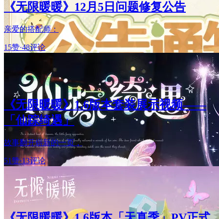
《无限暖暖》12月5日问题修复公告
亲爱的搭配师：
15赞
·
48评论
《无限暖暖》1.6版本套装展示视频——
「仙踪绮遇」
故事翻开崭新的一页，
51赞
·
13评论
《无限暖暖》1.6版本「天真季」PV正式