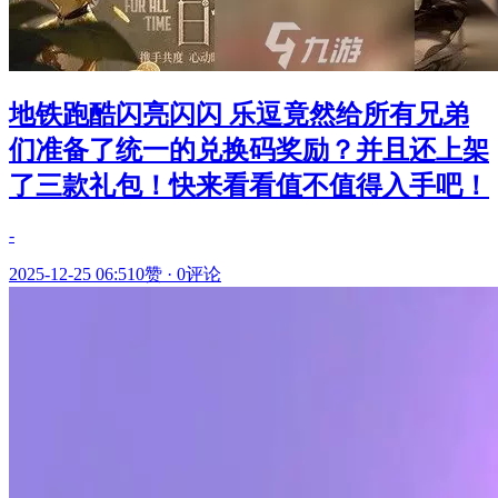
地铁跑酷闪亮闪闪 乐逗竟然给所有兄弟
们准备了统一的兑换码奖励？并且还上架
了三款礼包！快来看看值不值得入手吧！
-
2025-12-25 06:51
0赞
·
0评论