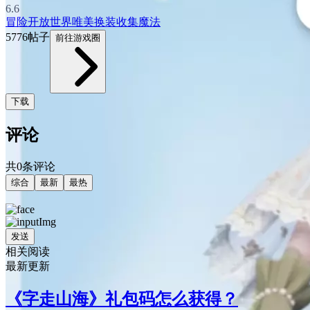
6.6
冒险
开放世界
唯美
换装
收集
魔法
5776帖子
前往游戏圈
下载
评论
共0条评论
综合
最新
最热
发送
相关阅读
最新更新
《字走山海》礼包码怎么获得？