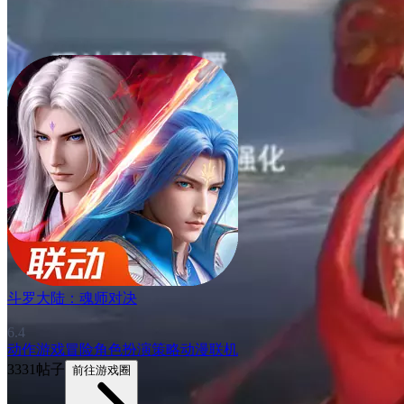
斗罗大陆：魂师对决
6.4
动作游戏
冒险
角色扮演
策略
动漫
联机
3331帖子
前往游戏圈