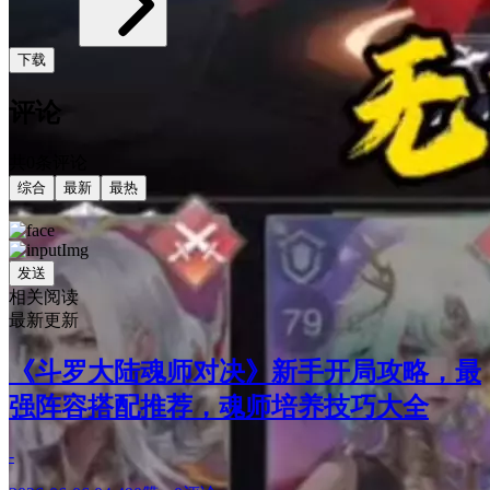
下载
评论
共0条评论
综合
最新
最热
发送
相关阅读
最新更新
《斗罗大陆魂师对决》新手开局攻略，最
强阵容搭配推荐，魂师培养技巧大全
-