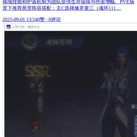
领域技能和护盾机制为团队提供生存保障与伤害增幅。PVE场
景下推荐悬赏阵容搭配：主C选择修罗唐三（魂环111…
2025-09-01 13:54
0赞
·
0评论