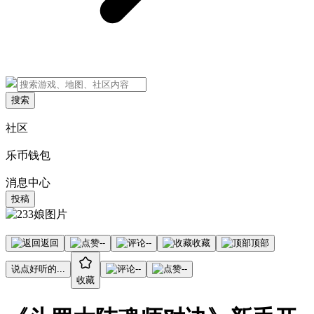
搜索
社区
乐币钱包
消息中心
投稿
返回
--
--
收藏
顶部
说点好听的...
--
--
收藏