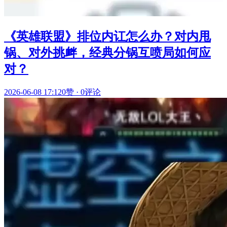
《英雄联盟》排位内讧怎么办？对内甩
锅、对外挑衅，经典分锅互喷局如何应
对？
2026-06-08 17:12
0赞
·
0评论