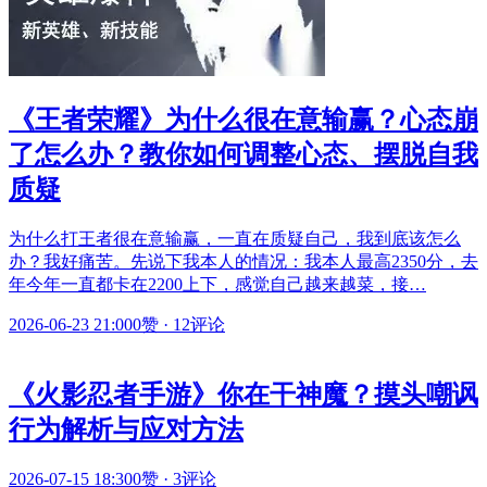
《王者荣耀》为什么很在意输赢？心态崩
了怎么办？教你如何调整心态、摆脱自我
质疑
为什么打王者很在意输赢，一直在质疑自己，我到底该怎么
办？我好痛苦。先说下我本人的情况：我本人最高2350分，去
年今年一直都卡在2200上下，感觉自己越来越菜，接…
2026-06-23 21:00
0赞
·
12评论
《火影忍者手游》你在干神魔？摸头嘲讽
行为解析与应对方法
2026-07-15 18:30
0赞
·
3评论