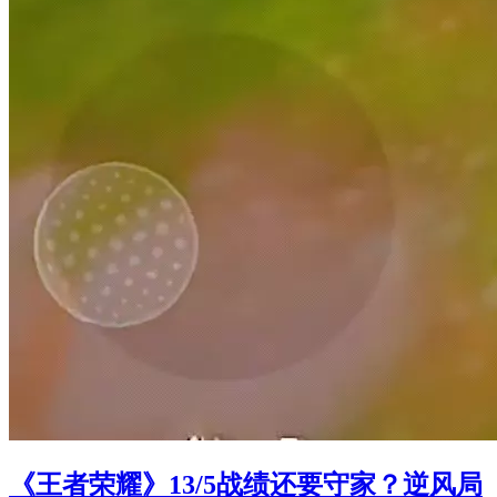
《王者荣耀》13/5战绩还要守家？逆风局