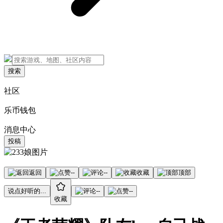
搜索
社区
乐币钱包
消息中心
投稿
返回
--
--
收藏
顶部
说点好听的...
--
--
收藏