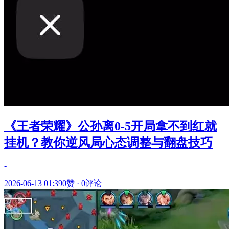
《王者荣耀》公孙离0-5开局拿不到红就
挂机？教你逆风局心态调整与翻盘技巧
-
2026-06-13 01:39
0赞
·
0评论