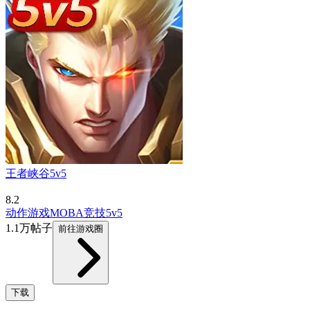
王者峡谷5v5
8.2
动作游戏
MOBA
竞技
5v5
1.1万帖子
前往游戏圈
下载