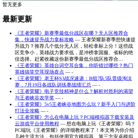
暂无更多
最新更新
《王者荣耀》新赛季最低分战区在哪？无人区推荐合
集，快速提升战力拿标攻略
— 王者荣耀新赛季想快速提
升战力？推荐几个低分无人区，轻松拿标上分！这些战
区竞争小，英雄战力要求低，是冲榜拿国服、省标的绝
佳选择。赶紧收藏这份新赛季最低分战区推荐合…
《王者荣耀》英雄台词空耳合集，你听错过哪些？热门
英雄搞笑空耳现场盘点
— -
《王者荣耀》老王杯S3战况速递：B组7队5队晋级淘汰
赛，7月19日各战队训练赛战绩汇总
— -
《王者荣耀》电子竞技精神是什么？解析对胜利的渴望
与王者峡谷农学奖
— -
《王者荣耀》5v5王者峡谷地图怎么玩？新手入门与进阶
打法全攻略
— -
《王者荣耀》怎么在电脑上玩？PC端模拟器下载安装及
云游戏平台使用教程
— 想在电脑上玩《王者荣耀》吗？
PC端玩《王者荣耀》的详细教程来了！本文将为你介绍
几种主流方法，包括使用官方模拟器、第三方安卓模拟