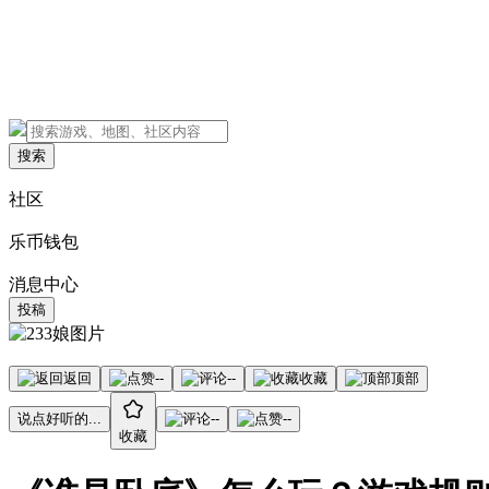
搜索
社区
乐币钱包
消息中心
投稿
返回
--
--
收藏
顶部
说点好听的...
--
--
收藏