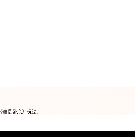
《谁是卧底》玩法。