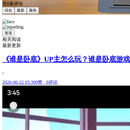
共0条评论
综合
最新
最热
发送
相关阅读
最新更新
《谁是卧底》UP主怎么玩？谁是卧底游
-
2026-06-22 05:39
0赞
·
0评论