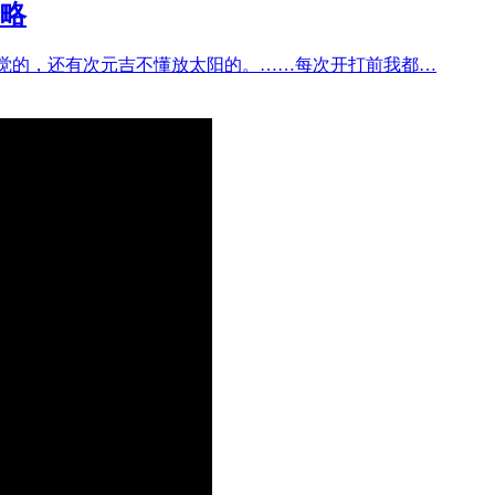
略
觉的，还有次元吉不懂放太阳的。……每次开打前我都…