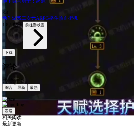
地下城与勇士：起源
8.4
动作游戏
二次元
ARPG
格斗
热血
街机
1.8万帖子
前往游戏圈
下载
评论
共0条评论
综合
最新
最热
发送
相关阅读
最新更新