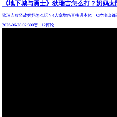
《地下城与勇士》狄瑞吉怎么打？奶妈太
狄瑞吉攻坚战奶妈怎么玩？4人拿增伤直接进本体，C位输出
2026-06-28 02:30
0赞
·
12评论