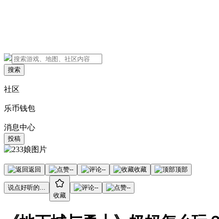
搜索
社区
乐币钱包
消息中心
投稿
返回
--
--
收藏
顶部
说点好听的...
--
--
收藏