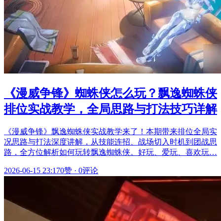
《漫威争锋》蜘蛛侠怎么玩？飘逸蜘蛛侠
排位实战教学，全局思路与打法技巧详解
《漫威争锋》飘逸蜘蛛侠实战教学来了！本期带来排位全局实
况思路与打法深度讲解，从技能连招、战场切入时机到团战思
路，全方位解析如何玩转飘逸蜘蛛侠。好玩、爱玩、喜欢玩…
2026-06-15 23:17
0赞
·
0评论