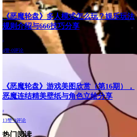
《恶魔轮盘》多人模式怎么玩？娱乐玩法
规则介绍与666技巧分享
-
4赞
·
0评论
《恶魔轮盘》游戏美图欣赏（第16期），
恶魔连结精美壁纸与角色立绘分享
-
13赞
·
3评论
热门阅读