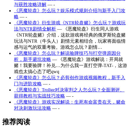
与获胜攻略详解
— -
《恶魔轮盘》怎么玩？娱乐模式规则介绍与新手入门攻
略
— -
《恶魔轮盘》衍生游戏《NTR轮盘赌》怎么玩？游戏玩
法与NTR剧情全解析
— 《恶魔轮盘》衍生同人游戏
《NTR轮盘赌》介绍，这款游戏将经典的俄罗斯轮盘赌
玩法与NTR（牛头人）剧情元素相结合，玩家将面临情
感与运气的双重考验。游戏怎么玩？剧情…
《恶魔轮盘》怎么玩？解说验牌技巧与打空弹原因分
析，新手避坑攻略
— 《恶魔轮盘》游戏解说：开局就
赌！我要验牌！补兑…为什么我一直打空弹-TAT-，这游
戏也太搞心态了吧qwq
《恶魔轮盘》怎么玩？必剪创作游戏视频教程，新手入
门与进阶攻略
— -
《恶魔轮盘》Trollge对决审判之人怎么玩？全面测评、
获得教程与实战技巧攻略
— -
《恶魔轮盘》游戏实况解说：生死有命富贵在天，赌命
对决刺激玩法攻略
— -
推荐阅读