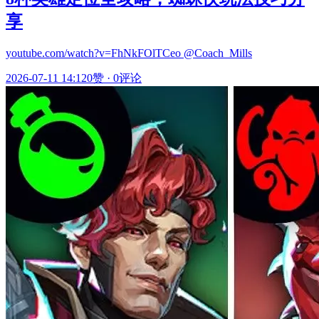
享
youtube.com/watch?v=FhNkFOlTCeo @Coach_Mills
2026-07-11 14:12
0赞
·
0评论