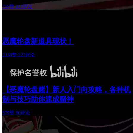
759赞
·
437评论
恶魔轮盘新道具现状！
2328赞
·
227评论
【恶魔轮盘赌】新人入门向攻略，各种机
制与技巧助你速成赌神
579赞
·
90评论