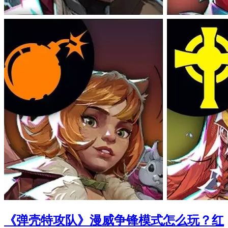
《弹壳特攻队》漫威争锋模式怎么玩？红