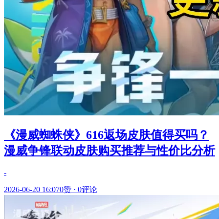
《漫威蜘蛛侠》616返场皮肤值得买吗？
漫威争锋联动皮肤购买推荐与性价比分析
-
2026-06-20 16:07
0赞
·
0评论