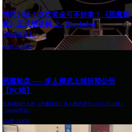
博弈升级！这次奖金可不好拿！《恶魔轮
盘》正式版讲解.上（Buckshot
Roulette）
899赞
·
115评论
恶魔轮盘——多人模式上线日期公告
【PC端】
大家期待已久的《恶魔轮盘》多人模式将于10月31日上线。
（Steam平台）
131赞
·
24评论