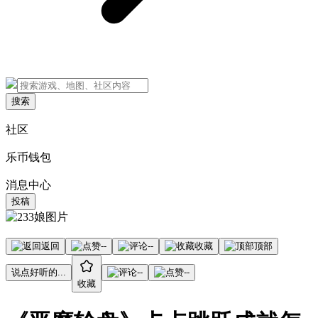
搜索
社区
乐币钱包
消息中心
投稿
返回
--
--
收藏
顶部
说点好听的...
--
--
收藏