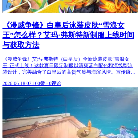
《漫威争锋》白皇后泳装皮肤“雪浪女
王”怎么样？艾玛·弗斯特新制服上线时间
与获取方法
《漫威争锋》艾玛·弗斯特（白皇后）全新泳装皮肤“雪浪女
王”正式上线！这款夏日限定制服以清爽蓝白配色和流线型泳
装设计，完美融合了白皇后的高贵气质与海滨风情。宣传语…
2026-06-18 07:10
0赞
·
0评论