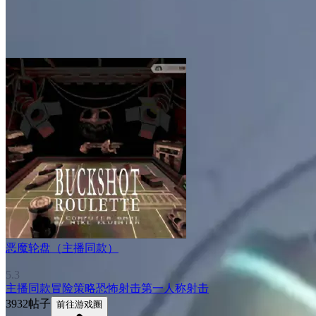
恶魔轮盘（主播同款）
5.3
主播同款
冒险
策略
恐怖
射击
第一人称射击
3932帖子
前往游戏圈