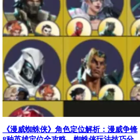
《漫威蜘蛛侠》角色定位解析：漫威争锋
8种英雄定位全攻略，蜘蛛侠玩法技巧分