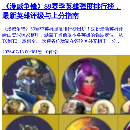
《漫威争锋》S9赛季英雄强度排行榜，
最新英雄评级与上分指南
《漫威争锋》S9赛季英雄强度排行榜出炉！这份最新英雄评
级由资深玩家整理，涵盖了当前版本各英雄的强度定位，从
T0到T3一应俱全。 欢迎各位玩家在评论区补充指正，分…
2026-07-13 00:38
1赞
·
0评论