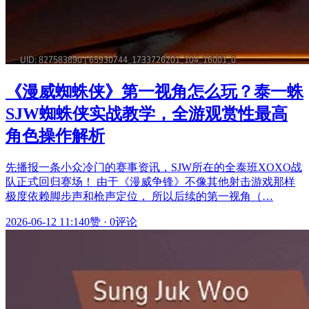
《漫威蜘蛛侠》第一视角怎么玩？泰一蛛
SJW蜘蛛侠实战教学，全游观赏性最高
角色操作解析
先播报一条小众冷门的赛事资讯，SJW所在的全泰班XOXO战
队正式回归赛场！ 由于《漫威争锋》不像其他射击游戏那样
极度依赖脚步声和枪声定位， 所以后续的第一视角（…
2026-06-12 11:14
0赞
·
0评论