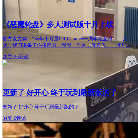
《恶魔轮盘》多人测试版十月上线
官方发文称：“今年十月是CR Channel一周年纪念日……为
此，我们准备了许多惊喜，整整一个月，等着你一一拆开…
70赞
·
26评论
更新了 好开心 终于玩到最新版的了
更新了 好开心 终于玩到最新版的了
34赞
·
0评论