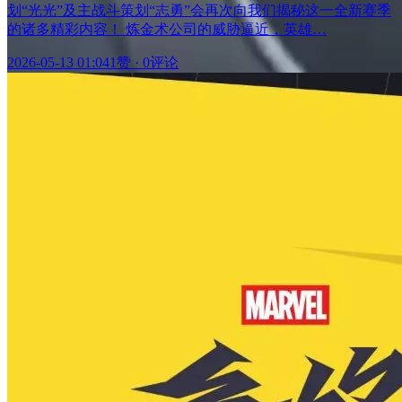
划“光光”及主战斗策划“志勇”会再次向我们揭秘这一全新赛季
的诸多精彩内容！ 炼金术公司的威胁逼近，英雄…
2026-05-13 01:04
1赞
·
0评论