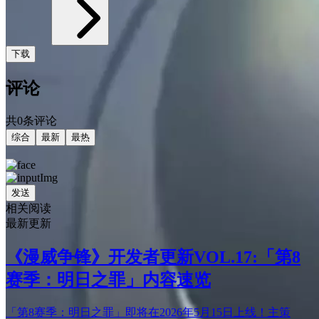
下载
评论
共0条评论
综合
最新
最热
发送
相关阅读
最新更新
《漫威争锋》开发者更新VOL.17:「第8
赛季：明日之罪」内容速览
「第8赛季：明日之罪」即将在2026年5月15日上线！主策