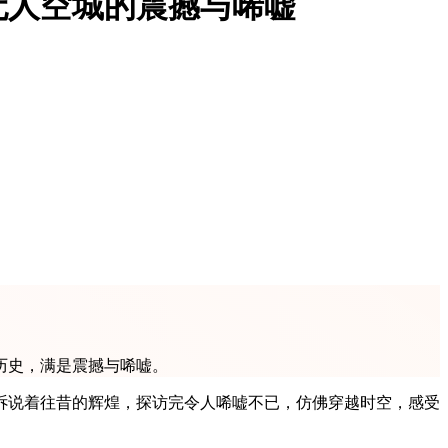
无人空城的震撼与唏嘘
历史，满是震撼与唏嘘。
诉说着往昔的辉煌，探访完令人唏嘘不已，仿佛穿越时空，感受