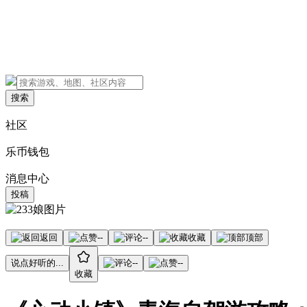
搜索
社区
乐币钱包
消息中心
投稿
返回
--
--
收藏
顶部
说点好听的...
--
--
收藏