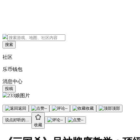
搜索
社区
乐币钱包
消息中心
投稿
返回
--
--
收藏
顶部
说点好听的...
--
--
收藏