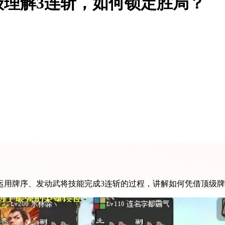
理解3连斩，如何锁定胜局？
运用牌序、发动武将技能完成3连斩的过程，讲解如何凭借顶级