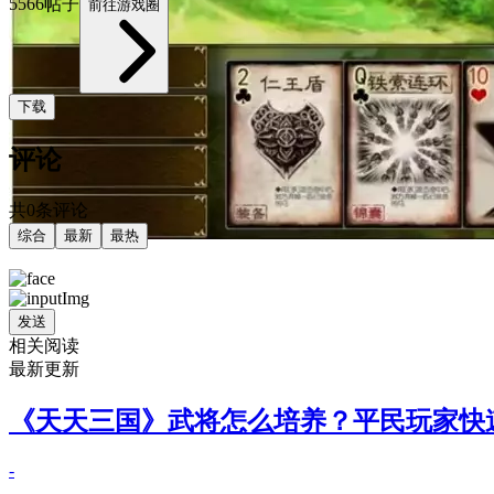
5566帖子
前往游戏圈
下载
评论
共0条评论
综合
最新
最热
发送
相关阅读
最新更新
《天天三国》武将怎么培养？平民玩家快
-