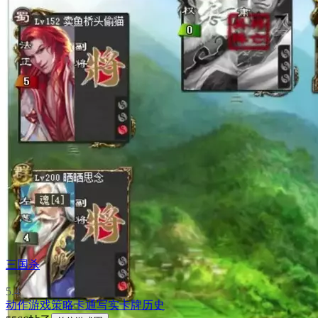
三国杀
5.4
动作游戏
策略
卡通
写实
卡牌
历史