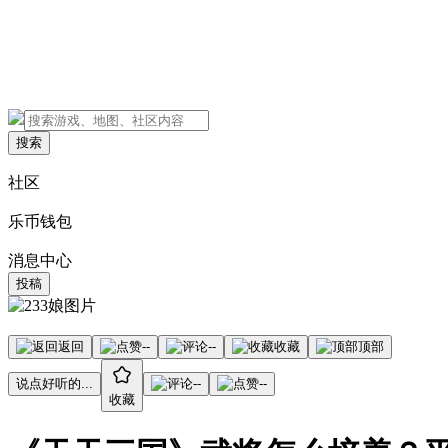
搜索
社区
乐币钱包
消息中心
投稿
返回
--
--
收藏
顶部
说点好听的...
--
--
收藏