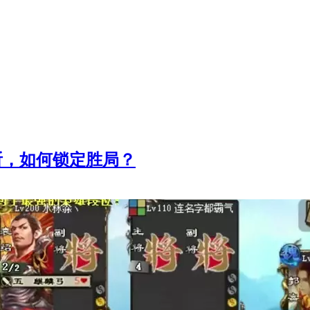
斩，如何锁定胜局？