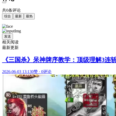
共0条评论
综合
最新
最热
发送
相关阅读
最新更新
《三国杀》呆神牌序教学：顶级理解3连
2026-06-03 13:13
0赞
·
0评论