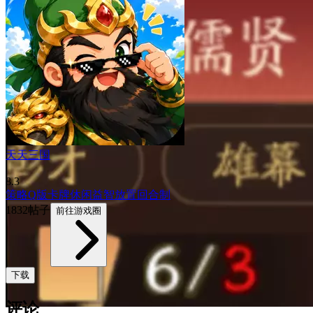
天天三国
8.3
策略
Q版
卡牌
休闲益智
放置
回合制
1832帖子
前往游戏圈
下载
评论