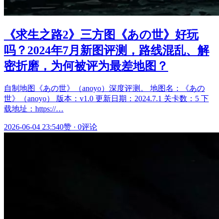
《求生之路2》三方图《あの世》好玩
吗？2024年7月新图评测，路线混乱、解
密折磨，为何被评为最差地图？
自制地图《あの世》（anoyo）深度评测。 地图名：《あの
世》（anoyo） 版本：v1.0 更新日期：2024.7.1 关卡数：5 下
载地址：https://…
2026-06-04 23:54
0赞
·
0评论