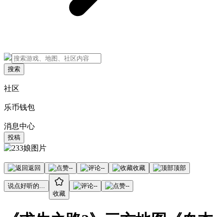
搜索
社区
乐币钱包
消息中心
投稿
返回
--
--
收藏
顶部
说点好听的...
--
--
收藏