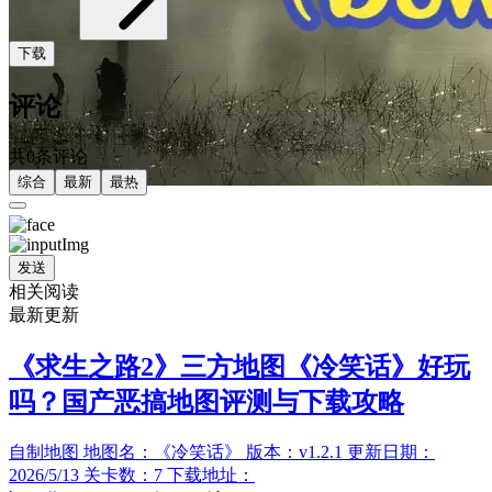
下载
评论
共0条评论
综合
最新
最热
发送
相关阅读
最新更新
《求生之路2》三方地图《冷笑话》好玩
吗？国产恶搞地图评测与下载攻略
自制地图 地图名：《冷笑话》 版本：v1.2.1 更新日期：
2026/5/13 关卡数：7 下载地址：