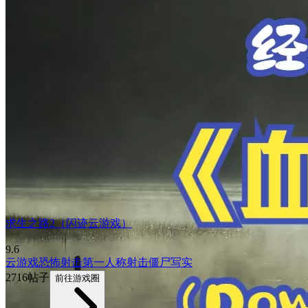
求生之路2（闪迹云游戏）
9.6
云游戏
恐怖
射击
第一人称射击
僵尸
写实
2716帖子
前往游戏圈