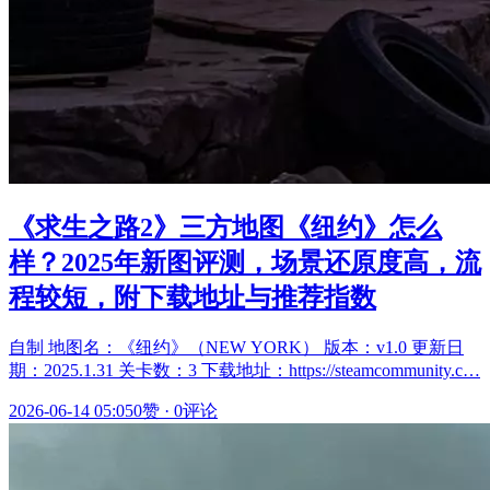
《求生之路2》三方地图《纽约》怎么
样？2025年新图评测，场景还原度高，流
程较短，附下载地址与推荐指数
自制 地图名：《纽约》（NEW YORK） 版本：v1.0 更新日
期：2025.1.31 关卡数：3 下载地址：https://steamcommunity.c…
2026-06-14 05:05
0赞
·
0评论