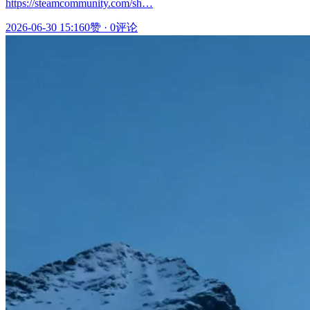
https://steamcommunity.com/sh…
2026-06-30 15:16
0赞
·
0评论