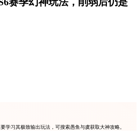
S6赛季幻神玩法，削弱后仍是
想要学习其极致输出玩法，可搜索愚鱼与虞获取大神攻略。