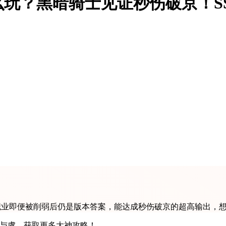
玩？黑暗骑士见证秒伤破京！S
该职业即便被削弱后仍是版本答案，能达成秒伤破京的超高输出，
搜索 愚鱼与虞，获取更多大神攻略！