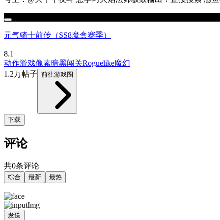
元气骑士前传（SS8魔盒赛季）
8.1
动作游戏
像素
暗黑
闯关
Roguelike
魔幻
1.2万帖子
前往游戏圈
下载
评论
共0条评论
综合
最新
最热
发送