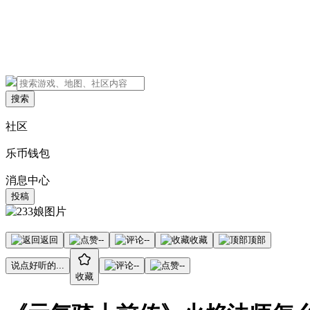
搜索
社区
乐币钱包
消息中心
投稿
返回
--
--
收藏
顶部
说点好听的...
--
--
收藏