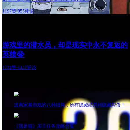
1197赞
·
955评论
游戏里的潜水员，却是现实中永不复返的
英雄😭
1724赞
·
1447评论
热门阅读
逃离家暴游戏的八种结局，所有隐藏结局和隐藏彩蛋！
《我是猫》房子任务攻略合集