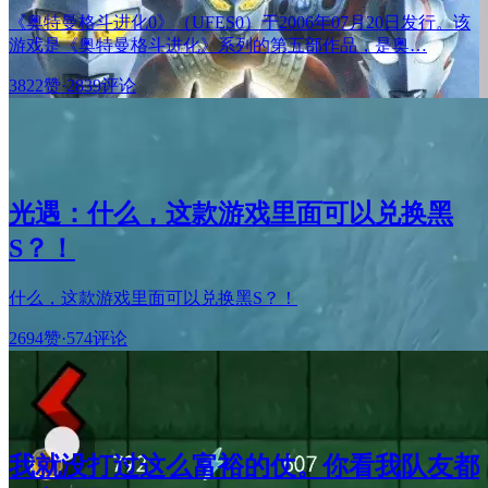
《奥特曼格斗进化0》（UFES0）于2006年07月20日发行。该
游戏是《奥特曼格斗进化》系列的第五部作品，是奥…
3822赞
·
2839评论
光遇：什么，这款游戏里面可以兑换黑
S？！
什么，这款游戏里面可以兑换黑S？！
2694赞
·
574评论
我就没打过这么富裕的仗。你看我队友都