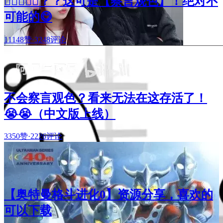
🧑🏻‍❤️‍👩🏻？？这可是【察言观色】！绝对不
可能的😋
11148赞
·
3248评论
不会察言观色？看来无法在这存活了！
😭😭（中文版上线）
3350赞
·
2226评论
【奥特曼格斗进化0】资源分享，喜欢的
可以下载