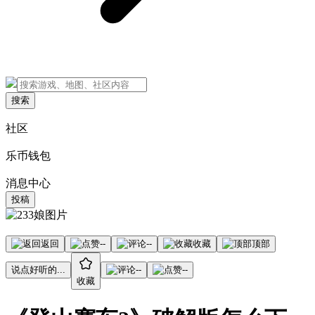
搜索
社区
乐币钱包
消息中心
投稿
返回
--
--
收藏
顶部
说点好听的...
--
--
收藏