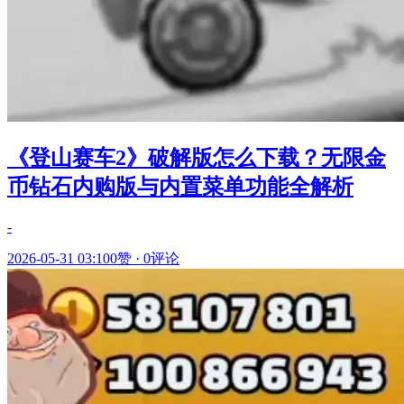
《登山赛车2》破解版怎么下载？无限金
币钻石内购版与内置菜单功能全解析
-
2026-05-31 03:10
0赞
·
0评论