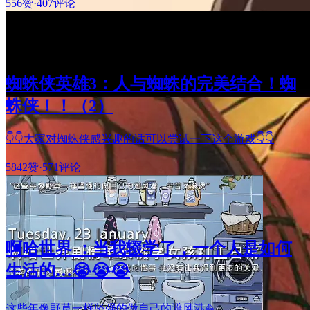
556赞
·
407评论
蜘蛛侠英雄3：人与蜘蛛的完美结合！蜘
蛛侠！！（2）
👇👇大家对蜘蛛侠感兴趣的话可以尝试一下这个游戏👇👇
5842赞
·
571评论
啊哈世界 ：当我辍学了，一个人是如何
生活的…😭😭😭
这些年像野草一样坚强的做自己的避风港⛵