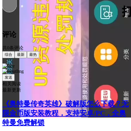
评论
共0条评论
综合
最新
最热
发送
相关阅读
最新更新
《奥特曼传奇英雄》破解版怎么下载？无
限金币版安装教程，支持安卓/PC，全奥
特曼免费解锁