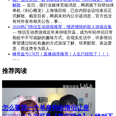
解散
— 近日，据行业媒体竞核消息，网易旗下自研仙侠
单机《剑心雕龙》上海项目组，已在内部会议结束后正
式解散。截至目前，网易未对内公示该消息，官方也没
有对外发布相关公告，事…
2026热门情侣互动游戏推荐：增进感情的双人游戏合集
— 情侣互动类游戏近年来持续升温，成为年轻伴侣日常
相处中不可或缺的趣味方式。在现实生活中，许多情侣
希望通过轻松有趣的方式加深了解、培养默契、表达爱
意，而这类专为双人…
峰哥血亏170万！直播崩溃痛哭！人生已经毁了！！！
— -
推荐阅读
怎么要我一个单身狗给情侣让座