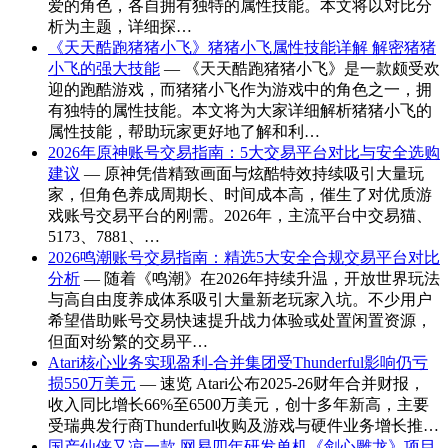
爱的角色，各自拥有独特的属性技能。本文将以对比分
析为主题，详细探…
《天天酷跑猪猪小飞》猪猪小飞属性技能详解 解密猪猪
小飞的强大技能
— 《天天酷跑猪猪小飞》是一款颇受欢
迎的跑酷游戏，而猪猪小飞作为游戏中的角色之一，拥
有独特的属性技能。本文将为大家详细解析猪猪小飞的
属性技能，帮助玩家更好地了解和利…
2026年原神账号交易指南：5大交易平台对比与安全选购
建议
— 原神凭借精致画面与炫酷特效持续吸引大量玩
家，但角色养成周期长、时间成本高，催生了对优质游
戏账号交易平台的刚需。2026年，主流平台中交易猫、
5173、7881、…
2026鸣潮账号交易指南：精选5大安全合规交易平台对比
分析
— 随着《鸣潮》在2026年持续升温，开放世界玩法
与高自由度养成体系吸引大量新老玩家入坑。不少用户
希望借助账号交易快速提升战力体验或处置闲置资源，
但面对纷繁的交易平…
Atari核心业务实现盈利-合并集团受Thunderful影响仍亏
损550万美元
— 速览 Atari公布2025-26财年合并财报，
收入同比增长66%至6500万美元，创十多年新高，主要
受瑞典发行商Thunderful收购及游戏与硬件业务增长推…
国产仙侠又凉一款 网易四年研发单机《剑心雕龙》项目