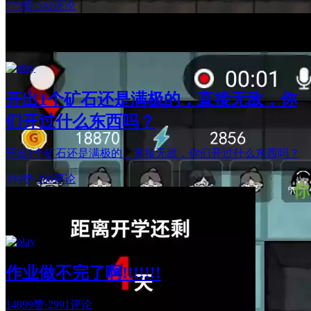
775赞
·
541评论
开出1个矿石还是满极的，直接无敌，你
们开过什么东西吗？
开出1个矿石还是满极的，直接无敌，你们开过什么东西吗？
390赞
·
289评论
作业做不完了啊!!!!!!!
14899赞
·
2991评论