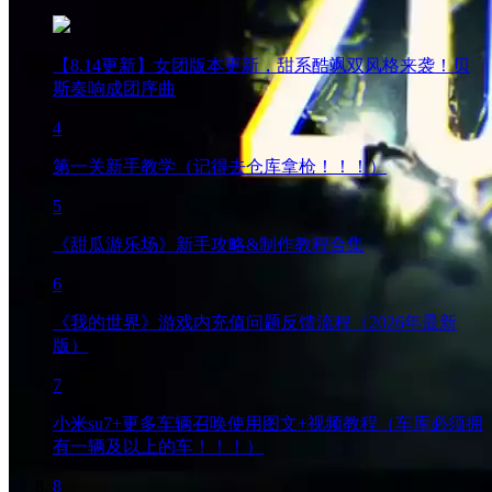
【8.14更新】女团版本更新，甜系酷飒双风格来袭！贝
斯奏响成团序曲
4
第一关新手教学（记得去仓库拿枪！！！）
5
《甜瓜游乐场》新手攻略&制作教程合集
6
《我的世界》游戏内充值问题反馈流程（2026年最新
版）
7
小米su7+更多车辆召唤使用图文+视频教程（车库必须拥
有一辆及以上的车！！！）
8