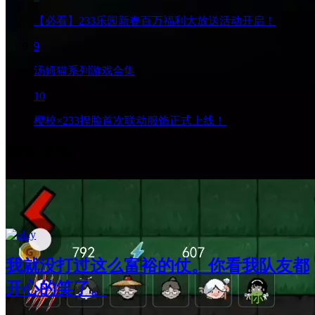
【必看】233乐园新春百万福利大放送活动开启！
9
汤姆猫系列游戏合集
10
樱校×233捏脸首次联动服饰正式上线！
精彩视频
我就没打过这么富裕的仗。你看我队友都
开心的笑了。