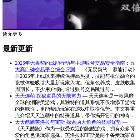
暂无更多
最新更新
2026年无畏契约源能行动与手游账号交易安全指南：五
大高口碑交易平台综合评测
— 《无畏契约：源能行动》
自2026年上线以来持续保持高热度，技能与枪法融合的
竞技体验吸引大量新玩家入坑。但角色养成、皮肤收集
周期长，不少用户倾向通过账号交易跳过前…
天天连萌 探秘道具的无限魅力
— 天天连萌是一款风靡
全球的消除类游戏，其独特的道具系统不仅增添了游戏
的趣味性，更能帮助玩家在游戏中取得优势。本文将重
点介绍天天连萌中的特殊道具，带你揭开它们的神奇…
天天酷跑芙洛拉与宙斯 探索两大角色的技能优势
—
《天天酷跑》作为一款受欢迎的跑酷游戏，拥有众多可
爱的角色供玩家选择。芙洛拉和宙斯是两个备受玩家喜