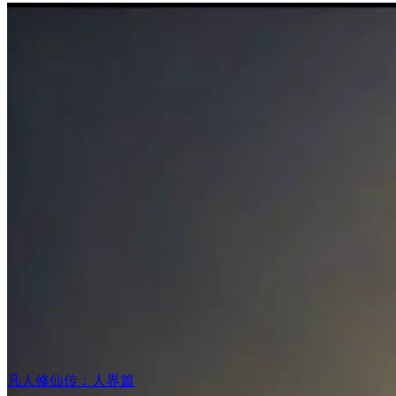
凡人修仙传：人界篇