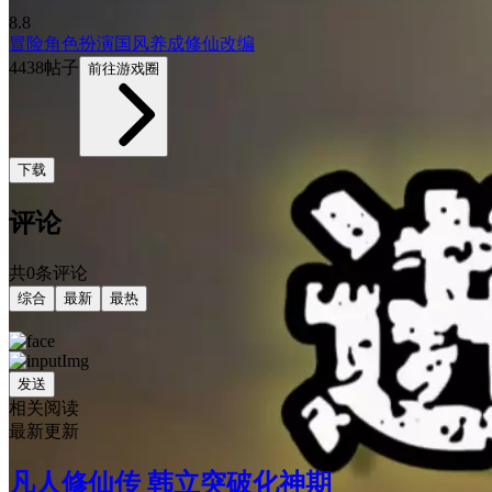
8.8
冒险
角色扮演
国风
养成
修仙
改编
4438帖子
前往游戏圈
下载
评论
共0条评论
综合
最新
最热
发送
相关阅读
最新更新
凡人修仙传 韩立突破化神期