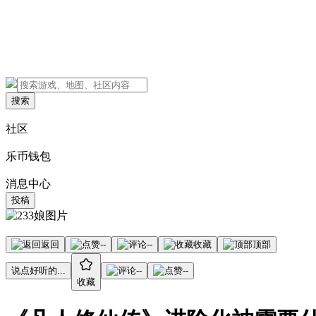
搜索
社区
乐币钱包
消息中心
投稿
返回
--
--
收藏
顶部
说点好听的...
--
--
收藏