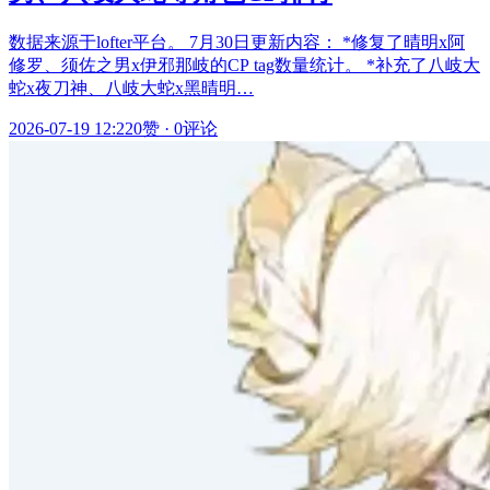
数据来源于lofter平台。 7月30日更新内容： *修复了晴明x阿
修罗、须佐之男x伊邪那岐的CP tag数量统计。 *补充了八岐大
蛇x夜刀神、八岐大蛇x黑晴明…
2026-07-19 12:22
0赞
·
0评论