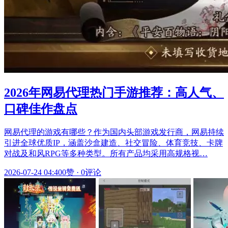
2026年网易代理热门手游推荐：高人气、
口碑佳作盘点
网易代理的游戏有哪些？作为国内头部游戏发行商，网易持续
引进全球优质IP，涵盖沙盒建造、社交冒险、体育竞技、卡牌
对战及和风RPG等多种类型。所有产品均采用高规格视…
2026-07-24 04:40
0赞
·
0评论