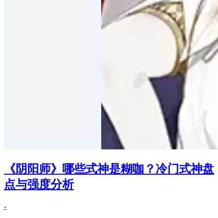
《阴阳师》哪些式神是糊咖？冷门式神盘
点与强度分析
-