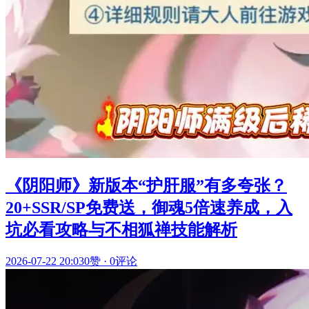
《阴阳师》新版本“护肝服”有多夸张？
20+SSR/SP免费送，御魂5倍速养成，入
坑必看攻略与不相狐禅技能解析
2026-07-22 20:03
0赞
·
0评论