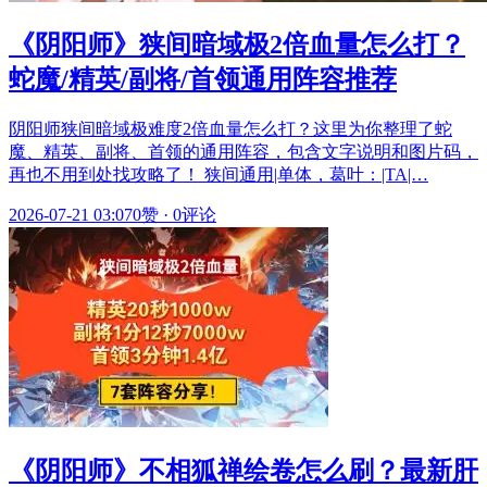
《阴阳师》狭间暗域极2倍血量怎么打？
蛇魔/精英/副将/首领通用阵容推荐
阴阳师狭间暗域极难度2倍血量怎么打？这里为你整理了蛇
魔、精英、副将、首领的通用阵容，包含文字说明和图片码，
再也不用到处找攻略了！ 狭间通用|单体，葛叶：|TA|…
2026-07-21 03:07
0赞
·
0评论
《阴阳师》不相狐禅绘卷怎么刷？最新肝