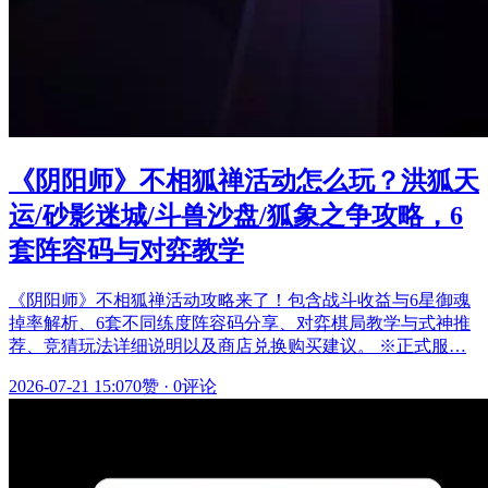
《阴阳师》不相狐禅活动怎么玩？洪狐天
运/砂影迷城/斗兽沙盘/狐象之争攻略，6
套阵容码与对弈教学
《阴阳师》不相狐禅活动攻略来了！包含战斗收益与6星御魂
掉率解析、6套不同练度阵容码分享、对弈棋局教学与式神推
荐、竞猜玩法详细说明以及商店兑换购买建议。 ※正式服…
2026-07-21 15:07
0赞
·
0评论