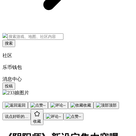
搜索
社区
乐币钱包
消息中心
投稿
返回
--
--
收藏
顶部
说点好听的...
--
--
收藏