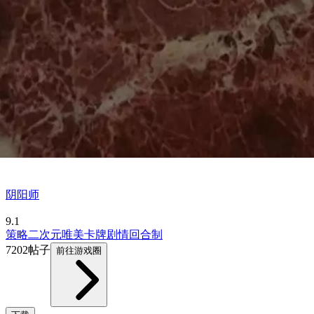
阴阳师
9.1
策略
二次元
唯美
卡牌
剧情
回合制
7202帖子
前往游戏圈