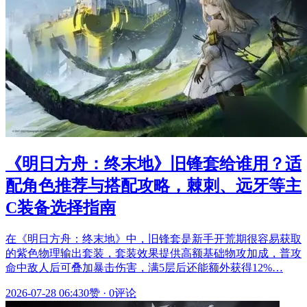
《明日方舟：终末地》旧锋套给谁用？适
配角色推荐与搭配攻略，棘刺、远牙等主
C装备选择指南
在《明日方舟：终末地》中，旧锋套是新手开荒期很容易获取
的紫色物理输出套装，套装效果提供高额基础物攻加成，普攻
命中敌人后可叠加暴击伤害，满5层后还能额外获得12%…
2026-07-28 06:43
0赞
·
0评论