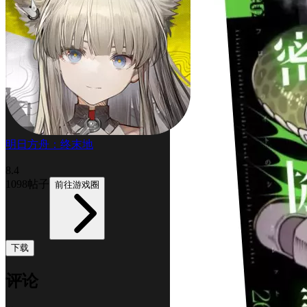
明日方舟：终末地
8.4
1098帖子
前往游戏圈
下载
评论