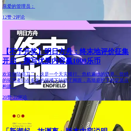
亲爱的管理员：
12赞
·
2评论
【不予开奖】明日方舟：终末地评价征集
开启，撰写优质内容赢1000乐币
欢迎登陆塔卫二，这是一个天灾横行、危机遍地的世界。曾经
的拓荒者们在多年的拼搏下站稳了脚跟，高墙庇护下的定居点
构建…
20赞
·
22评论