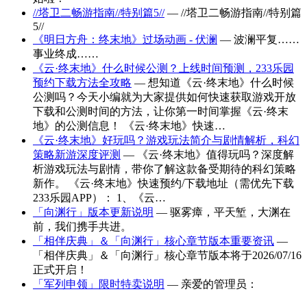
//塔卫二畅游指南//特别篇5//
— //塔卫二畅游指南//特别篇
5//
《明日方舟：终末地》过场动画 - 伏澜
— 波澜平复……
事业终成……
《云·终末地》什么时候公测？上线时间预测，233乐园
预约下载方法全攻略
— 想知道《云·终末地》什么时候
公测吗？今天小编就为大家提供如何快速获取游戏开放
下载和公测时间的方法，让你第一时间掌握《云·终末
地》的公测信息！ 《云·终末地》快速…
《云·终末地》好玩吗？游戏玩法简介与剧情解析，科幻
策略新游深度评测
— 《云·终末地》值得玩吗？深度解
析游戏玩法与剧情，带你了解这款备受期待的科幻策略
新作。 《云·终末地》快速预约/下载地址（需优先下载
233乐园APP）： 1、《云…
「向渊行」版本更新说明
— 驱雾瘴，平天堑，大渊在
前，我们携手共进。
「相伴庆典」＆「向渊行」核心章节版本重要资讯
—
「相伴庆典」＆「向渊行」核心章节版本将于2026/07/16
正式开启！
「军列申领」限时特卖说明
— 亲爱的管理员：