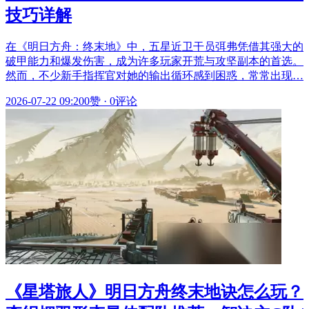
技巧详解
在《明日方舟：终末地》中，五星近卫干员弭弗凭借其强大的
破甲能力和爆发伤害，成为许多玩家开荒与攻坚副本的首选。
然而，不少新手指挥官对她的输出循环感到困惑，常常出现…
2026-07-22 09:20
0赞
·
0评论
《星塔旅人》明日方舟终末地诀怎么玩？