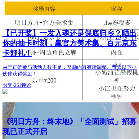
【已开奖】一发入魂还是保底归乡？晒出
你的抽卡时刻，赢官方美术集、百元京东
卡好礼！
由于正确参与活动人数不足，奖励内容有所调整。恭喜以下小
伙伴获得奖励！
44赞
·
261评论
《明日方舟：终末地》「全面测试」招募
现已正式开启