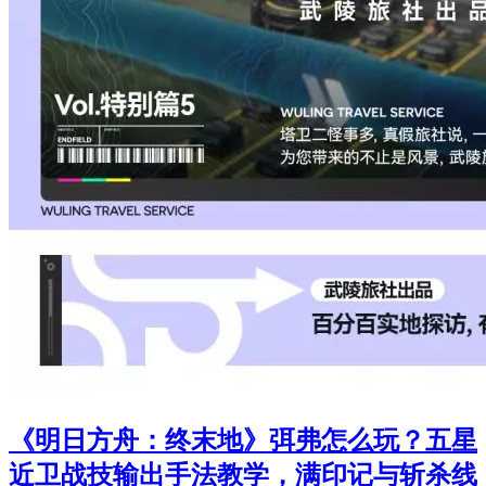
《明日方舟：终末地》弭弗怎么玩？五星
近卫战技输出手法教学，满印记与斩杀线