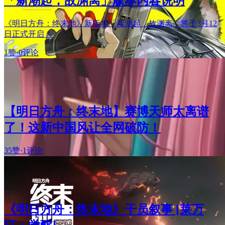
「新潮起，故渊离」版本内容说明
《明日方舟：终末地》新版本「新潮起，故渊离」将于3月12
日正式开启！
1赞
·
0评论
【明日方舟：终末地】赛博天师太离谱
了！这新中国风让全网破防！
35赞
·
1评论
《明日方舟：终末地》干员叙事 [莱万