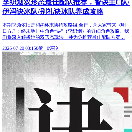
李织烟双形态最佳配队推荐，智诀主C队/
伊冯诀冰队/别礼诀冰队养成攻略
本期视频依旧是和@终末协约攻略组 合作，为大家带来《明
日方舟：终末地》中角色“诀”（李织烟）的详细角色攻略。我
们将深入解析她的双形态玩法，并为你推荐最佳配队方案…
2026-07-20 03:15
0赞
·
0评论