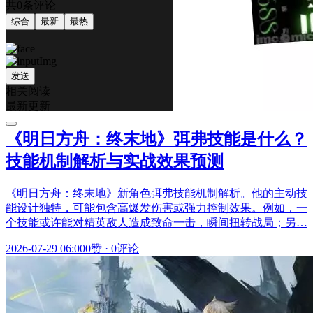
共0条评论
综合
最新
最热
发送
相关阅读
最新更新
《明日方舟：终末地》弭弗技能是什么？
技能机制解析与实战效果预测
《明日方舟：终末地》新角色弭弗技能机制解析。他的主动技
能设计独特，可能包含高爆发伤害或强力控制效果。例如，一
个技能或许能对精英敌人造成致命一击，瞬间扭转战局；另…
2026-07-29 06:00
0赞
·
0评论