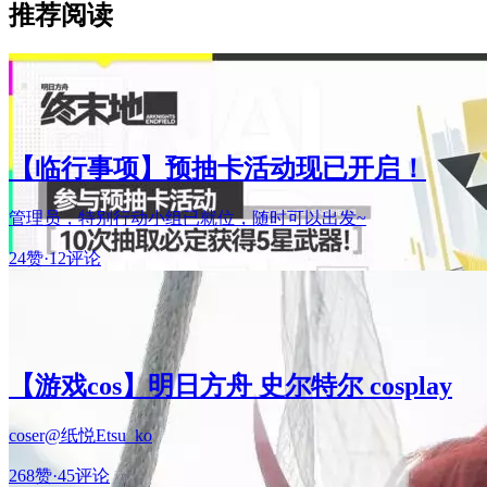
推荐阅读
【临行事项】预抽卡活动现已开启！
管理员，特别行动小组已就位，随时可以出发~
24赞
·
12评论
【游戏cos】明日方舟 史尔特尔 cosplay
coser@纸悦Etsu_ko
268赞
·
45评论