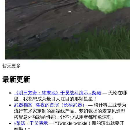
暂无更多
最新更新
《明日方舟：终末地》干员战斗演示 - 梨诺
— 无论在哪
里，我都想成为最引人注目的那颗星星！
武器档案 | 曜夜的首演（长柄武器）
— 梅什科工业专为
流行艺术家定制的高端线产品。梦幻张扬的麦克风造型
搭配意外强劲的性能，让不少试用者都印象深刻。
//梨诺 - 干员演示
— “Twinkle-twinkle！新的演出就要开
始啦！”