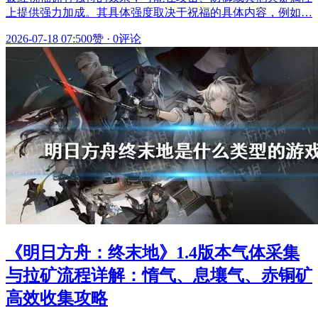
上提供强力加成。其具体强度取决于祝福的具体内容，例如…
2026-07-18 07:50
0赞
·
0评论
《明日方舟：终末地》1.4版本气体采集
与拉矿流程详解：惰气、息壤气、赤铜矿
高效收集攻略