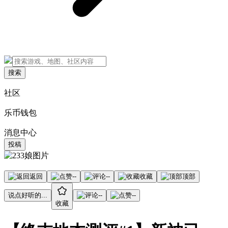
搜索
社区
乐币钱包
消息中心
投稿
返回
--
--
收藏
顶部
说点好听的...
--
--
收藏