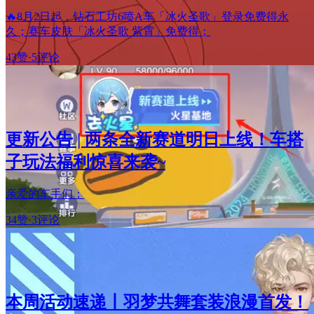
🔥8月2日起，钻石工坊6喷A车「冰火圣歌」登录免费得永
久；赛车皮肤「冰火圣歌 紫霄」免费得；
43赞
·
5评论
更新公告 | 两条全新赛道明日上线！车搭
子玩法福利惊喜来袭~
亲爱的车手们：
34赞
·
3评论
本周活动速递丨羽梦共舞套装浪漫首发！