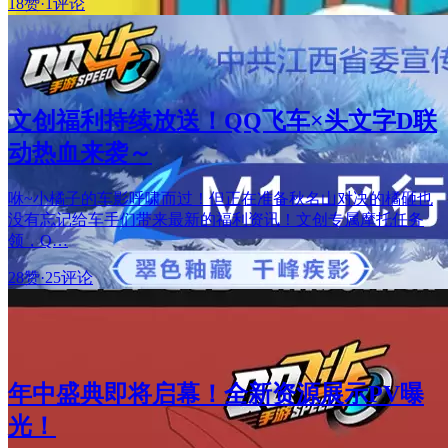
18赞
·
1评论
文创福利持续放送！QQ飞车×头文字D联
动热血来袭～
咻~小橘子的车影呼啸而过！但正在准备秋名山对决的橘砸也
没有忘记给车手们带来最新的福利资讯！文创专属摩托任务
领，Q…
28赞
·
25评论
年中盛典即将启幕！全新资源展示PV曝
光！