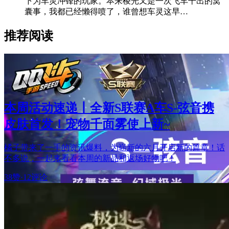
下为车灵冲锋的玩家。本来棱光又是一次飞车干出的窝
囊事，我都已经懒得喷了，谁曾想车灵这早…
推荐阅读
本周活动速递丨全新S联赛A车S-弦音携
皮肤首发！宠物千面雾使上新~
橘子带来了一手的资讯爆料，为崭新的六月开启新的篇章！话
不多说，一起来看看本周的新品和返场好物吧！
38赞
·
12评论