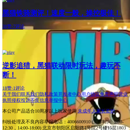
黑猫铁骑测评！速度一般，操控极佳！
38赞
·
7评论
逆影追猎，黑猫联动限时玩法，趣玩不
断！
18赞
·
1评论
关于我们
联系我们
隐私政策
开发者中心
用户协议
免责声明
营业
执照
侵权投诉
不良信息举报中心
本公司产品适合10周岁以上玩家使用
未成年人家长监护
纠纷处理及不良内容举报电话：4006600910 (工作时间: 9:00-
12:30，14:00-18:00) 北京市朝阳区启阳路4号院2号楼15层1803