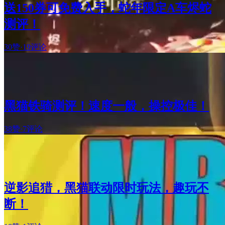
送150券可免费入手，蛇年限定A车烬蛇
测评！
30赞
·
19评论
黑猫铁骑测评！速度一般，操控极佳！
38赞
·
7评论
逆影追猎，黑猫联动限时玩法，趣玩不
断！