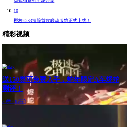
汤姆猫系列游戏合集
10
樱校×233捏脸首次联动服饰正式上线！
精彩视频
送150券可免费入手，蛇年限定A车烬蛇
测评！
30赞
·
19评论