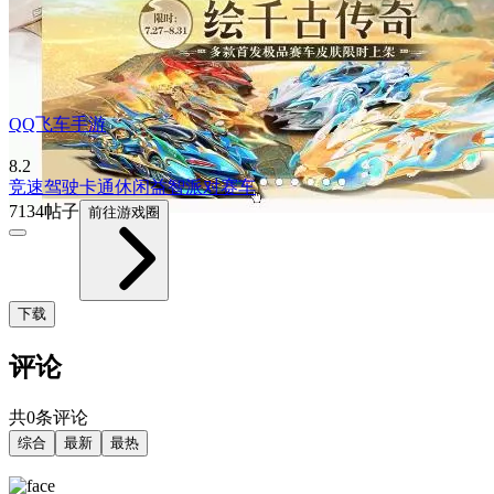
QQ飞车手游
8.2
竞速
驾驶
卡通
休闲益智
派对
赛车
7134帖子
前往游戏圈
下载
评论
共0条评论
综合
最新
最热