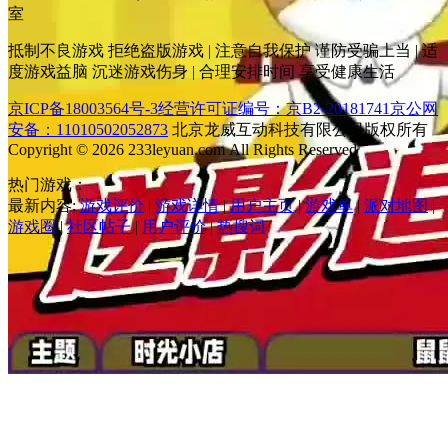
室
抵制不良游戏 拒绝盗版游戏 | 注意自我保护 谨防受骗上当 | 适
度游戏益脑 沉迷游戏伤身 | 合理安排时间 享受健康生活
京ICP备18003564号-3
经营许可证编号：京B2-20181741
京公网
安备：11010502052873
北京龙威互动科技有限公司版权所有
Copyright © 2026 233leyuan.com All Rights Reserved
热门游戏：
最新内容:
游戏评价
|
游戏详情
|
用户主页
|
游戏单
|
派对地图
|
游戏圈
|
社区帖子
|
用户评价
|
热搜词