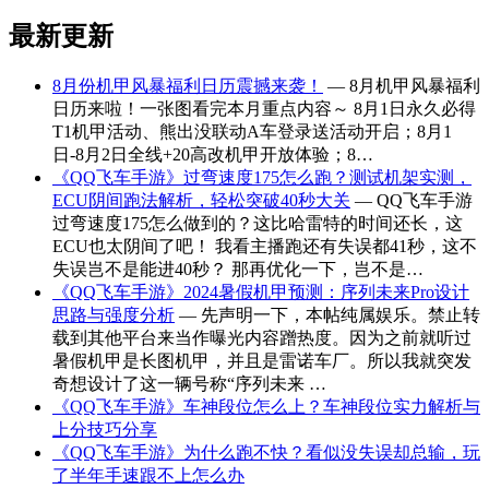
最新更新
8月份机甲风暴福利日历震撼来袭！
— 8月机甲风暴福利
日历来啦！一张图看完本月重点内容～ 8月1日永久必得
T1机甲活动、熊出没联动A车登录送活动开启；8月1
日-8月2日全线+20高改机甲开放体验；8…
《QQ飞车手游》过弯速度175怎么跑？测试机架实测，
ECU阴间跑法解析，轻松突破40秒大关
— QQ飞车手游
过弯速度175怎么做到的？这比哈雷特的时间还长，这
ECU也太阴间了吧！ 我看主播跑还有失误都41秒，这不
失误岂不是能进40秒？ 那再优化一下，岂不是…
《QQ飞车手游》2024暑假机甲预测：序列未来Pro设计
思路与强度分析
— 先声明一下，本帖纯属娱乐。禁止转
载到其他平台来当作曝光内容蹭热度。因为之前就听过
暑假机甲是长图机甲，并且是雷诺车厂。所以我就突发
奇想设计了这一辆号称“序列未来 …
《QQ飞车手游》车神段位怎么上？车神段位实力解析与
上分技巧分享
《QQ飞车手游》为什么跑不快？看似没失误却总输，玩
了半年手速跟不上怎么办