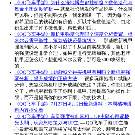
《QQ飞车手游》为什么洗地博主都挂橱窗？数值迭代与
氪金平衡深度解析
— 就拿社恐研发的作品说事，什么叫
可以强，但是不能强太多，我来翻译一下。 因为每个人
都希望自己的钱花的有价值，所以才有数值迭代，由此
衍生出来了许多微氪党、精氪党和囤…
《QQ飞车手游》新机甲强度合理吗？深度分析青耀、枢
米尔云霄平衡性，策划省钱还是坑钱？
— 那些喷新机甲
强度弱的人，差不多可以了！从目前实战来看，新机甲
的强度设定非常合理，如果再进行无脑加强，其他老牌
机甲还怎么玩？想想枢米尔云霄，那可是3000块级别
的…
《QQ飞车手游》11城跑2分钟买机甲有用吗？新机甲强
弱分析，提升成绩的正确方法
— 很多玩家抱着11城跑2
分钟，想靠买新机甲提升成绩的想法？其实，你都11城2
分了，啥机甲都救不了你啊！机甲只是提高你的操作上
限，而不是提高你的技术下限。你的技术上…
《QQ飞车手游》7月27日-8月2日最新爆料：本周橘神爆
料内容抢先看
《QQ飞车手游》车灵强度被削真相，UP主随心辟谣棱
光太弱，玩家怒喷策划与UP主
— QQ飞车手游UP主随
心最新视频霸气辟谣棱光强度太弱的言论，顺带diss了一