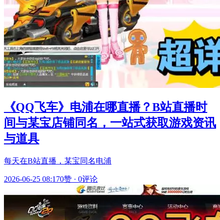
《QQ飞车》电浦在哪直播？B站直播时
间与某宝店铺同名，一站式获取游戏资讯
与道具
每天在B站直播，某宝同名电浦
2026-06-25 08:17
0赞
·
0评论