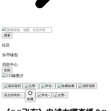
搜索
社区
乐币钱包
消息中心
投稿
返回
--
--
收藏
顶部
说点好听的...
--
--
收藏