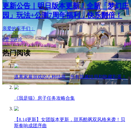
更新公告｜明日版本更新！全新「梦幻庄
园」玩法+公测7周年福利，快乐翻倍！
亲爱的车手们：
6赞
·
0评论
热门阅读
逃离家暴游戏的八种结局，所有隐藏结局和隐藏彩蛋！
《我是猫》房子任务攻略合集
【8.14更新】女团版本更新，甜系酷飒双风格来袭！贝
斯奏响成团序曲