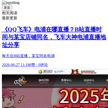
发送
相关阅读
最新更新
《QQ飞车》电浦在哪直播？B站直播时
间与某宝店铺同名，飞车大神电浦直播地
址分享
每天在B站直播，某宝同名电浦
2026-06-27 11:18
0赞
·
0评论