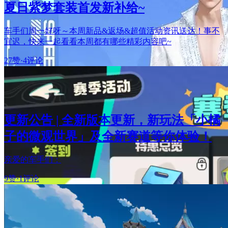
夏日紫梦套装首发新补给~
车手们周一好呀～本周新品&返场&超值活动资讯送达！事不
宜迟，快来一起看看本周都有哪些精彩内容吧~
27赞
·
4评论
更新公告 | 全新版本更新，新玩法「小橘
子的微观世界」及全新赛道等你体验！
亲爱的车手们：
9赞
·
1评论