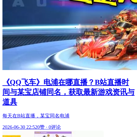
《QQ飞车》电浦在哪直播？B站直播时
间与某宝店铺同名，获取最新游戏资讯与
道具
每天在B站直播，某宝同名电浦
2026-06-30 22:52
0赞
·
0评论