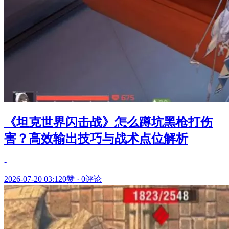
《坦克世界闪击战》怎么蹲坑黑枪打伤
害？高效输出技巧与战术点位解析
-
2026-07-20 03:12
0赞
·
0评论