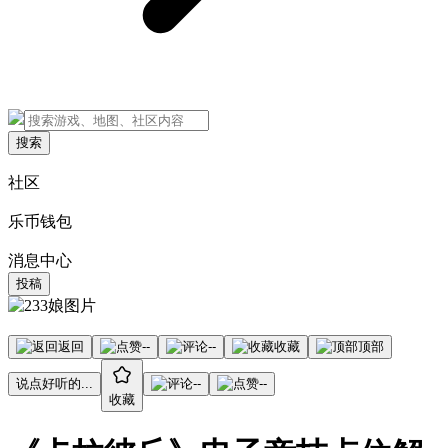
搜索
社区
乐币钱包
消息中心
投稿
返回
--
--
收藏
顶部
说点好听的...
--
--
收藏