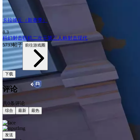
卡拉彼丘（新赛季）
8.3
科幻
射击
联机
二次元
第三人称射击
现代
5733帖子
前往游戏圈
下载
评论
共0条评论
综合
最新
最热
发送