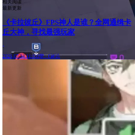
相关阅读
最新更新
《卡拉彼丘》FPS神人是谁？全网通缉卡
丘大神，寻找最强玩家
-
2026-07-04 11:03
0赞
·
0评论