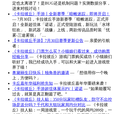
定也太离谱了！是BUG还是机制问题？实测数据分享，
进来对线讨论！
《卡拉彼丘》手游丨全新赛季「暗帷迷踪」即将开启！
— 7月30日，卡拉彼丘手游新赛季「暗帷迷踪」正式开
启！全新超弦体「诺诺」正式登陆游戏，新玩法「水球
狂欢」、新武器「战镰」上线，两款传说品质时装「忧
雾-三途雾徊」「…
【卡拉彼丘手游】7月30日赛季更新公告
— 亲爱的引航
者：
《卡拉彼丘》门票怎么买？小猫娘们看过来，成功购票
经验分享
— 《卡拉彼丘》游戏门票购买成功！小猫娘们
听好了，我已经成功入手，可以和大家一起进入游戏世
界了喵！
奥黛丽生日快乐丨独角兽的邀请
— 「想借用你一个晚
上，方便吗？」
卡丘嘉年华福利抢先知
— 卡拉彼丘嘉年华重磅来袭！
《卡拉彼丘》手游超弦体展示PV丨诺诺
— “如果能覆写
过去，就算是真正翻篇了吧。”
《卡拉彼丘》挂人贴：350分玩家吐槽队友，防守不出控
场是送分吗？千代和大狙玩家局均分对比
— 《卡拉彼
丘》挂人贴：一局游戏里，一个玩千代的局均289分，一