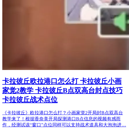
卡拉彼丘欧拉港口怎么打 卡拉彼丘小画
家觉2教学 卡拉彼丘B点双高台封点技巧
卡拉彼丘战术点位
《卡拉彼丘》欧拉港口怎么打？小画家觉2开局封B点双高台
教学来了！根据香奈美开局探测港口B点信息的视频有感而
作，经测试该“窗口”点位同样可以支持战术道具和大泡泡进…