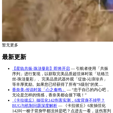
暂无更多
最新更新
【星轨共振·珠涟曼彩】即将开启
— 引航者使用「共振
序列」进行复现，以获取完美品质超弦体时装「珐格兰
丝-珠涟曼彩」、完美品质武器外观「绽放-沁浪珍卉」
等丰厚奖励。如果您已经获得了所有“S级别”的奖…
香奈美-传说时装「心之奏鸣」
— “忠于自己的内心吧，
无论是怎样的情感，香奈美都会接下哦！”
《卡拉彼丘》抽弦化142伤害实测，6发背身不掉甲？
BUG与机制问题深度解析
— 《卡拉彼丘》6发抽弦化
142叫一梭子背身甲都没掉是吧？点进去一看，这伤害判