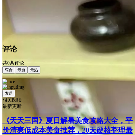
评论
共0条评论
综合
最新
最热
发送
相关阅读
最新更新
《天天三国》夏日解暑美食攻略大全，平
价清爽低成本美食推荐，20天硬核整理最