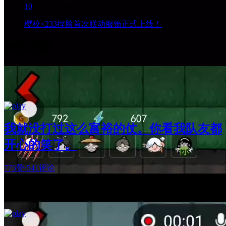
10
樱校×233捏脸首次联动服饰正式上线！
精彩视频
我就没打过这么富裕的仗。你看我队友都
开心的笑了。
775赞
·
541评论