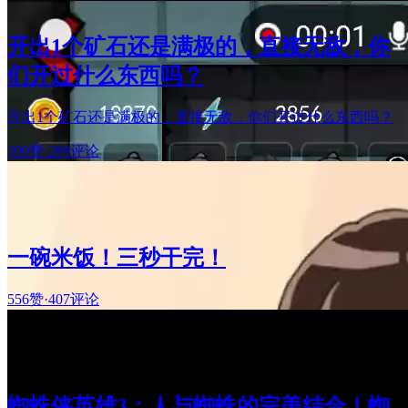
开出1个矿石还是满极的，直接无敌，你
们开过什么东西吗？
开出1个矿石还是满极的，直接无敌，你们开过什么东西吗？
390赞
·
289评论
一碗米饭！三秒干完！
556赞
·
407评论
蜘蛛侠英雄3：人与蜘蛛的完美结合！蜘