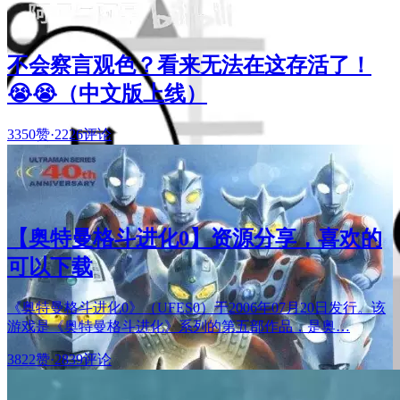
不会察言观色？看来无法在这存活了！
😭😭（中文版上线）
3350赞
·
2226评论
【奥特曼格斗进化0】资源分享，喜欢的
可以下载
《奥特曼格斗进化0》（UFES0）于2006年07月20日发行。该
游戏是《奥特曼格斗进化》系列的第五部作品，是奥…
3822赞
·
2839评论