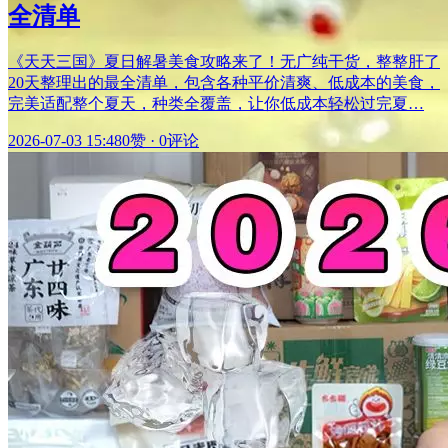
全清单
《天天三国》夏日解暑美食攻略来了！无广纯干货，整整肝了
20天整理出的最全清单，包含各种平价清爽、低成本的美食，
完美适配整个夏天，种类全覆盖，让你低成本轻松过完夏…
2026-07-03 15:48
0赞
·
0评论