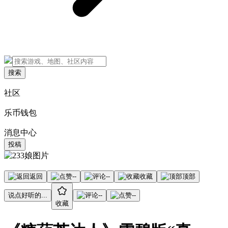
搜索
社区
乐币钱包
消息中心
投稿
返回
--
--
收藏
顶部
说点好听的...
--
--
收藏