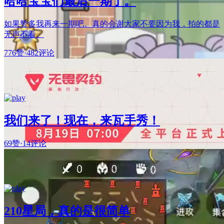
哈哈宝宝们最后一期了。
如果赞多我再来一期吧。真的会谢大家不要因为我，拍的都是
无声不看。
776赞
·
482评论
我们来了！现在，来瓦手秀！
69赞
·
14评论
210星局，真的是很简单