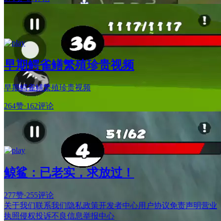
早期鳄雀鳝繁殖珍贵视频
早期鳄雀鳝繁殖珍贵视频
264赞
·
162评论
鲸鲨：已老实，求放过！
277赞
·
255评论
关于我们
联系我们
隐私政策
开发者中心
用户协议
免责声明
营业
执照
侵权投诉
不良信息举报中心