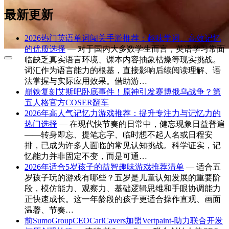
最新更新
2026热门英语单词闯关手游推荐：趣味学词、高效记忆
的优质选择
— 对于国内大多数学生而言，英语学习常面
临缺乏真实语言环境、课本内容抽象枯燥等现实挑战。
词汇作为语言能力的根基，直接影响后续阅读理解、语
法掌握与实际应用效果。借助游…
崩铁复刻艾斯吧卧底事件！原神引发赛博俄乌战争？第
五人格官方COSER翻车
2026年高人气记忆力游戏推荐：提升专注力与记忆力的
热门选择
— 在现代快节奏的日常中，健忘现象日益普遍
——转身即忘、提笔忘字、临时想不起人名或日程安
排，已成为许多人面临的常见认知挑战。科学证实，记
忆能力并非固定不变，而是可通…
2026年适合5岁孩子的益智趣味游戏推荐清单
— 适合五
岁孩子玩的游戏有哪些？五岁是儿童认知发展的重要阶
段，模仿能力、观察力、基础逻辑思维和手眼协调能力
正快速成长。这一年龄段的孩子更适合操作直观、画面
温馨、节奏…
前SumoGroupCEOCarlCavers加盟Vertpaint-助力联合开发