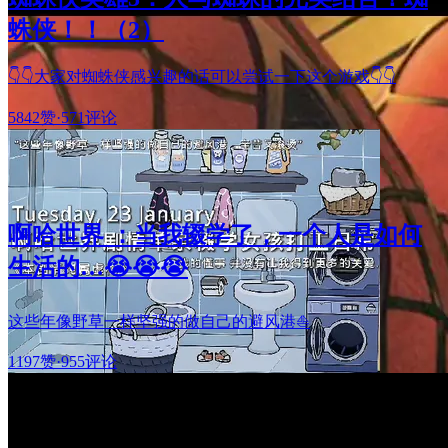
蛛侠！！（2）
👇👇大家对蜘蛛侠感兴趣的话可以尝试一下这个游戏👇👇
5842赞
·
571评论
啊哈世界 ：当我辍学了，一个人是如何
生活的…😭😭😭
这些年像野草一样坚强的做自己的避风港⛵
1197赞
·
955评论