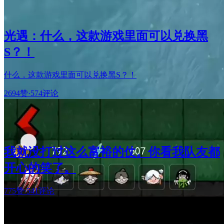
光遇：什么，这款游戏里面可以兑换黑
S？！
什么，这款游戏里面可以兑换黑S？！
2694赞
·
574评论
我就没打过这么富裕的仗。你看我队友都
开心的笑了。
775赞
·
541评论