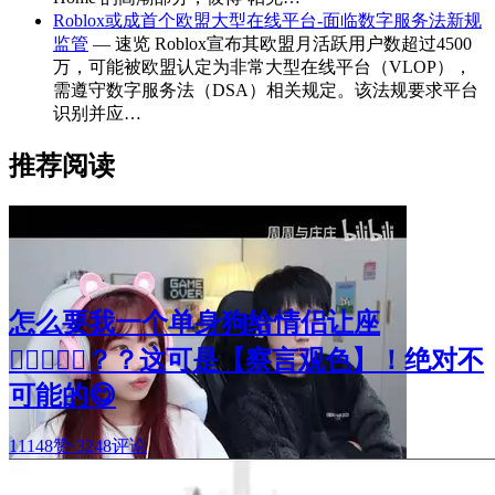
Roblox或成首个欧盟大型在线平台-面临数字服务法新规
监管
— 速览 Roblox宣布其欧盟月活跃用户数超过4500
万，可能被欧盟认定为非常大型在线平台（VLOP），
需遵守数字服务法（DSA）相关规定。该法规要求平台
识别并应…
推荐阅读
怎么要我一个单身狗给情侣让座
🧑🏻‍❤️‍👩🏻？？这可是【察言观色】！绝对不
可能的😋
11148赞
·
3248评论