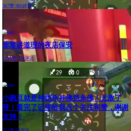
567赞
·
305评论
非常讲道理的夜店保安
5294赞
·
551评论
小豌豆就是神挡杀神佛挡杀佛！无敌了
呀！看完了记得给我点个关注和赞，谢谢
支持！
371赞
·
64评论