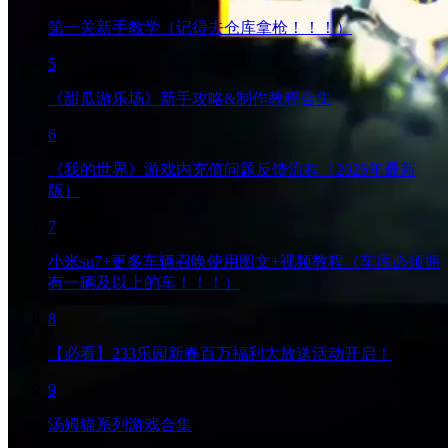
第一关新手教学（记得去仓库拿枪！！！）
5
《甜瓜游乐场》新手攻略&制作教程合集
6
《我的世界》游戏内充值问题反馈流程（2026年最新
版）
7
小米su7+更多车辆召唤使用图文+视频教程（车库必须拥
有一辆及以上的车！！！）
8
【必看】233乐园新春百万福利大放送活动开启！
9
汤姆猫系列游戏合集