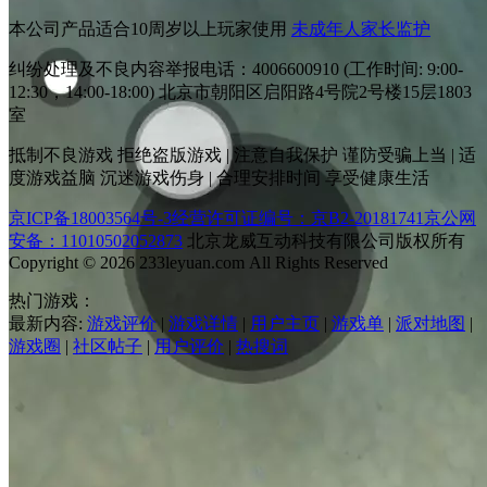
本公司产品适合10周岁以上玩家使用
未成年人家长监护
纠纷处理及不良内容举报电话：4006600910 (工作时间: 9:00-
12:30，14:00-18:00) 北京市朝阳区启阳路4号院2号楼15层1803
室
抵制不良游戏 拒绝盗版游戏 | 注意自我保护 谨防受骗上当 | 适
度游戏益脑 沉迷游戏伤身 | 合理安排时间 享受健康生活
京ICP备18003564号-3
经营许可证编号：京B2-20181741
京公网
安备：11010502052873
北京龙威互动科技有限公司版权所有
Copyright © 2026 233leyuan.com All Rights Reserved
热门游戏：
最新内容:
游戏评价
|
游戏详情
|
用户主页
|
游戏单
|
派对地图
|
游戏圈
|
社区帖子
|
用户评价
|
热搜词