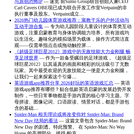
与原创恐怖IP
— 速览 前Sumo Group联合创始人兼CEO
Carl Cavers OBE现已成为联合开发工作室Vertpaint的非
执行董事及股东。Vertpaint成立…
2026热门幼儿园体育游戏推荐：寓教于乐的户外活动与
互动手游合集
— 专为幼儿园阶段儿童设计的体育类互动
游戏，注重启蒙教育与身体协调能力培养。所有游戏均
以生活化、趣味化的模拟场景为载体，操作方式简洁直
观——仅需单指点击或拖动触控屏…
《超级足球巨星2012》游戏中的无敌技能大力金刚腿 畅
享足球世界
— 作为一款备受瞩目的足球游戏，《超级足
球巨星2012》以其逼真的画面和精彩的玩法吸引了无数
玩家。其中最受欢迎的无敌技能之一便是大力金刚腿，
让我们一起来探索这个引爆…
英语游戏app推荐分享 2026好玩的英语游戏汇总
— 英语
游戏app推荐有哪些？贴合低龄英语启蒙的发展趋势开发
制作，一些日常事物都是手游内置的核心学习主题。字
母拼读、图像记词、口语跟读、情景对话，都是手游包
含的基础…
Spider-Man 相关理论或将改变你对 Spider-Man: Brand
New Day 结局的看法
— 这篇文章包含 Spider-Man: Brand
New Day 的剧透。特此预警。 在 Spider-Man: No Way
Home 的高潮部分，彼得·帕克…