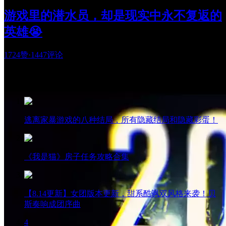
游戏里的潜水员，却是现实中永不复返的
英雄😭
1724赞
·
1447评论
热门阅读
逃离家暴游戏的八种结局，所有隐藏结局和隐藏彩蛋！
《我是猫》房子任务攻略合集
【8.14更新】女团版本更新，甜系酷飒双风格来袭！贝
斯奏响成团序曲
4