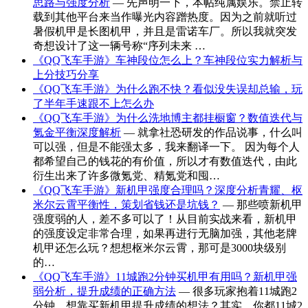
思路与强度分析
— 先声明一下，本帖纯属娱乐。禁止转
载到其他平台来当作曝光内容蹭热度。因为之前就听过
暑假机甲是长图机甲，并且是雷诺车厂。所以我就突发
奇想设计了这一辆号称“序列未来 …
《QQ飞车手游》车神段位怎么上？车神段位实力解析与
上分技巧分享
《QQ飞车手游》为什么跑不快？看似没失误却总输，玩
了半年手速跟不上怎么办
《QQ飞车手游》为什么洗地博主都挂橱窗？数值迭代与
氪金平衡深度解析
— 就拿社恐研发的作品说事，什么叫
可以强，但是不能强太多，我来翻译一下。 因为每个人
都希望自己的钱花的有价值，所以才有数值迭代，由此
衍生出来了许多微氪党、精氪党和囤…
《QQ飞车手游》新机甲强度合理吗？深度分析青耀、枢
米尔云霄平衡性，策划省钱还是坑钱？
— 那些喷新机甲
强度弱的人，差不多可以了！从目前实战来看，新机甲
的强度设定非常合理，如果再进行无脑加强，其他老牌
机甲还怎么玩？想想枢米尔云霄，那可是3000块级别
的…
《QQ飞车手游》11城跑2分钟买机甲有用吗？新机甲强
弱分析，提升成绩的正确方法
— 很多玩家抱着11城跑2
分钟，想靠买新机甲提升成绩的想法？其实，你都11城2