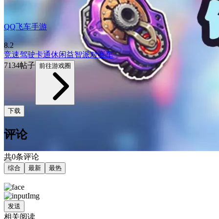
QQ飞车手游
8.2
竞速
驾驶
卡通
休闲益智
派对
赛车
7134帖子
前往游戏圈
下载
评论
共0条评论
综合
最新
最热
发送
相关阅读