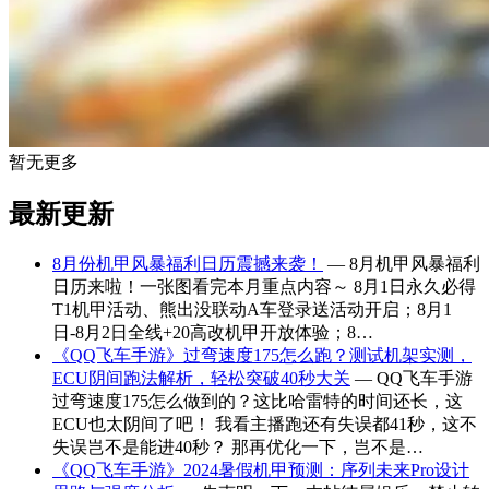
暂无更多
最新更新
8月份机甲风暴福利日历震撼来袭！
— 8月机甲风暴福利
日历来啦！一张图看完本月重点内容～ 8月1日永久必得
T1机甲活动、熊出没联动A车登录送活动开启；8月1
日-8月2日全线+20高改机甲开放体验；8…
《QQ飞车手游》过弯速度175怎么跑？测试机架实测，
ECU阴间跑法解析，轻松突破40秒大关
— QQ飞车手游
过弯速度175怎么做到的？这比哈雷特的时间还长，这
ECU也太阴间了吧！ 我看主播跑还有失误都41秒，这不
失误岂不是能进40秒？ 那再优化一下，岂不是…
《QQ飞车手游》2024暑假机甲预测：序列未来Pro设计