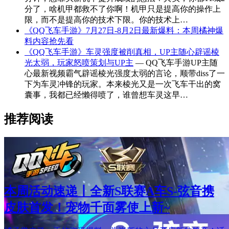
分了，啥机甲都救不了你啊！机甲只是提高你的操作上
限，而不是提高你的技术下限。你的技术上…
《QQ飞车手游》7月27日-8月2日最新爆料：本周橘神爆
料内容抢先看
《QQ飞车手游》车灵强度被削真相，UP主随心辟谣棱
光太弱，玩家怒喷策划与UP主
— QQ飞车手游UP主随
心最新视频霸气辟谣棱光强度太弱的言论，顺带diss了一
下为车灵冲锋的玩家。本来棱光又是一次飞车干出的窝
囊事，我都已经懒得喷了，谁曾想车灵这早…
推荐阅读
本周活动速递丨全新S联赛A车S-弦音携
皮肤首发！宠物千面雾使上新~