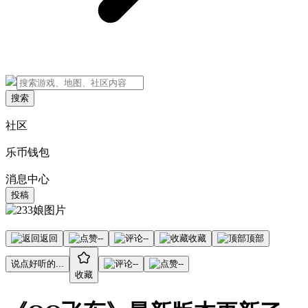
搜索
社区
乐币钱包
消息中心
投稿
返回
--
--
收藏
顶部
说点好听的...
--
--
收藏