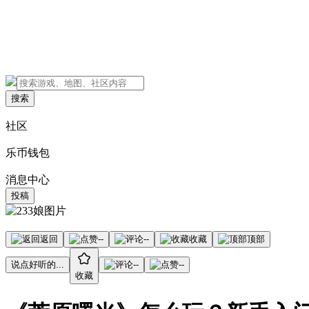
搜索
社区
乐币钱包
消息中心
投稿
返回
--
--
收藏
顶部
说点好听的...
--
--
收藏