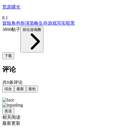
荒原曙光
8.1
冒险
角色扮演
策略
生存游戏
写实
暗黑
3806帖子
前往游戏圈
下载
评论
共0条评论
综合
最新
最热
发送
相关阅读
最新更新