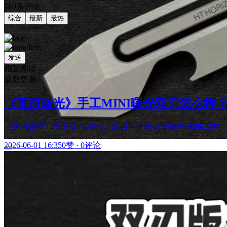
共0条评论
综合
最新
最热
发送
相关阅读
最新更新
《荒原曙光》手工MINI曙光双刃怎么样？
《荒原曙光》手工MINI曙光（双刃）沧桑石洗版本M390刃材
2026-06-01 16:35
0赞
·
0评论