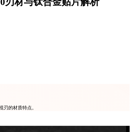
90刃材与钛合金贴片解析
撬棍刃的材质特点。