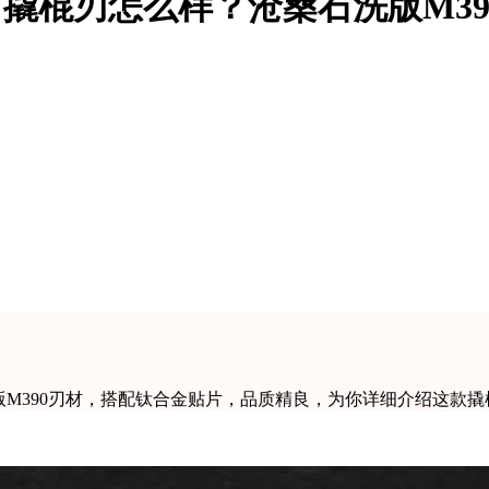
）撬棍刃怎么样？沧桑石洗版M3
洗版M390刃材，搭配钛合金贴片，品质精良，为你详细介绍这款