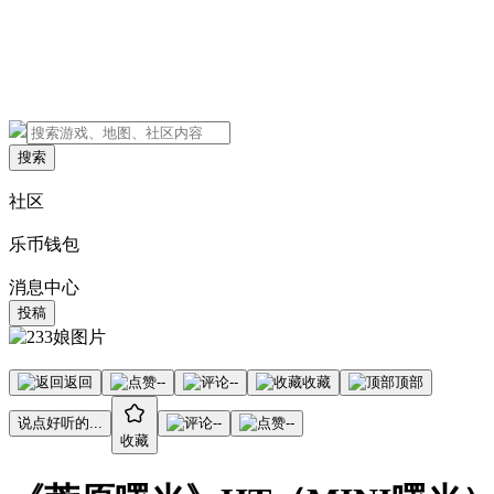
搜索
社区
乐币钱包
消息中心
投稿
返回
--
--
收藏
顶部
说点好听的...
--
--
收藏