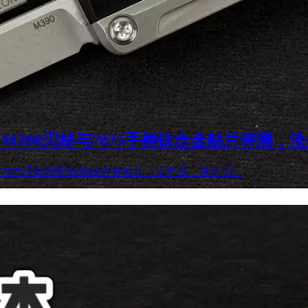
M390刃材与7075手柄钛合金贴片评测，
，7075手柄搭配四条钛合金贴片（工艺品，未开刃）