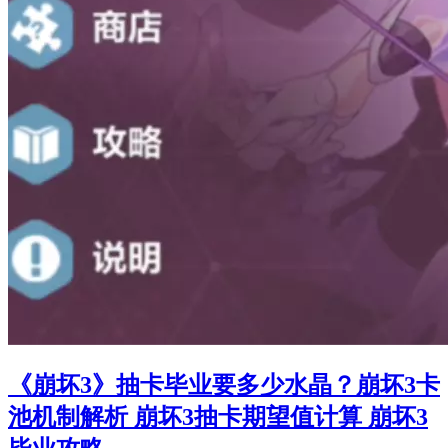
《崩坏3》抽卡毕业要多少水晶？崩坏3卡
池机制解析 崩坏3抽卡期望值计算 崩坏3