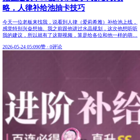
略，人律补给池抽卡技巧
今天一位老板来找我，说看到人律（爱莉希雅）补给池上线，
感觉特别兴奋想抽。我之前跟他讲过水晶规划，这次他想听听
我的建议，所以就有了这期视频，算是给各位和他一样的萌…
2026-05-24 05:09
0赞
·
0评论