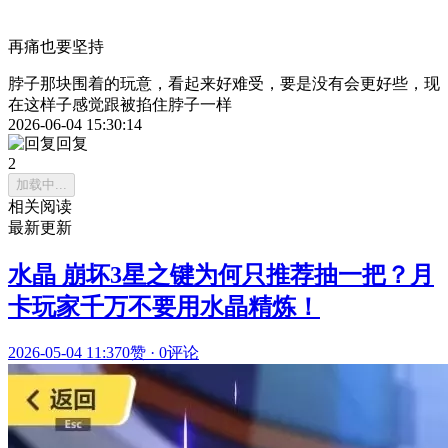
再痛也要坚持
脖子那块围着的玩意，看起来好难受，要是没有会更好些，现
在这样子感觉跟被掐住脖子一样
2026-06-04 15:30:14
回复
2
加载中...
相关阅读
最新更新
水晶 崩坏3星之键为何只推荐抽一把？月
卡玩家千万不要用水晶精炼！
2026-05-04 11:37
0赞
·
0评论