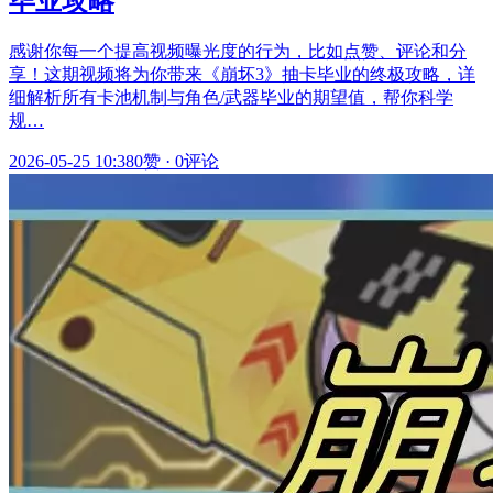
毕业攻略
感谢你每一个提高视频曝光度的行为，比如点赞、评论和分
享！这期视频将为你带来《崩坏3》抽卡毕业的终极攻略，详
细解析所有卡池机制与角色/武器毕业的期望值，帮你科学
规…
2026-05-25 10:38
0赞
·
0评论