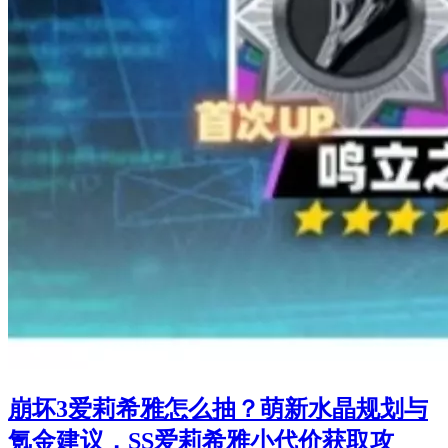
崩坏3爱莉希雅怎么抽？萌新水晶规划与
氪金建议，SS爱莉希雅小代价获取攻