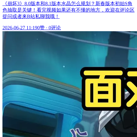
《崩坏3》8.0版本和8.1版本水晶怎么规划？新春版本初始S角
色抽取是关键！看完视频如果还有不懂的地方，欢迎在评论区
提问或者来B站私聊我哦！
2026-06-27 11:19
0赞
·
0评论