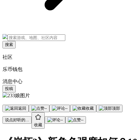
搜索
社区
乐币钱包
消息中心
投稿
返回
--
--
收藏
顶部
说点好听的...
--
--
收藏