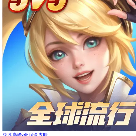
决胜巅峰-全服送皮肤