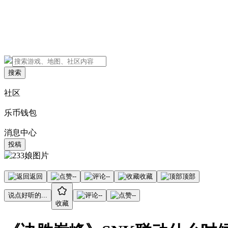
搜索
社区
乐币钱包
消息中心
投稿
返回
--
--
收藏
顶部
说点好听的...
--
--
收藏