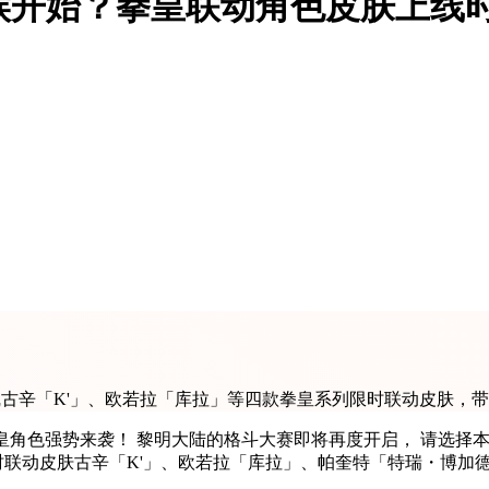
候开始？拳皇联动角色皮肤上线
上线古辛「K'」、欧若拉「库拉」等四款拳皇系列限时联动皮肤，
皇角色强势来袭！ 黎明大陆的格斗大赛即将再度开启， 请选择
限时联动皮肤古辛「K'」、欧若拉「库拉」、帕奎特「特瑞・博