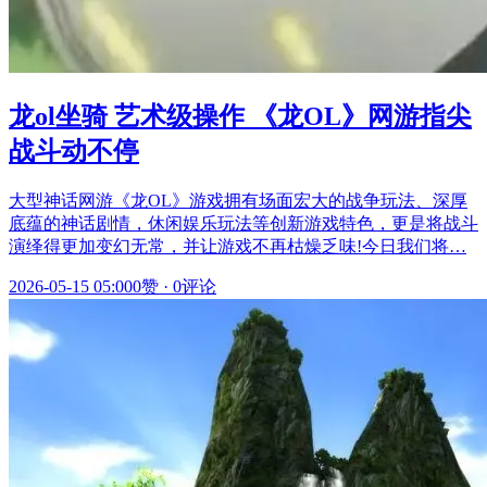
龙ol坐骑 艺术级操作 《龙OL》网游指尖
战斗动不停
大型神话网游《龙OL》游戏拥有场面宏大的战争玩法、深厚
底蕴的神话剧情，休闲娱乐玩法等创新游戏特色，更是将战斗
演绎得更加变幻无常，并让游戏不再枯燥乏味!今日我们将…
2026-05-15 05:00
0赞
·
0评论