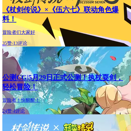
《杖剑传说》×《伍六七》联动角色爆
料！
冒险者们大家好
35赞
·
13评论
公测CG|5月29日正式公测！执杖耍剑，
轻松冒险！
冒险者！快醒醒！
24赞
·
4评论