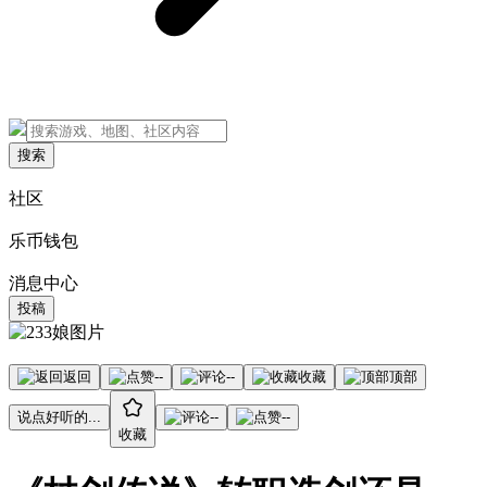
搜索
社区
乐币钱包
消息中心
投稿
返回
--
--
收藏
顶部
说点好听的...
--
--
收藏