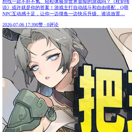
想找一款不肝不氪、轻松体验异世界冒险的游戏吗？《杖剑传
说》或许就是你的答案！游戏主打自动战斗和自由搭配，Q萌
NPC互动感十足，让你一边摸鱼一边快乐升级。谁说放置…
2026-07-06 17:39
0赞
·
0评论