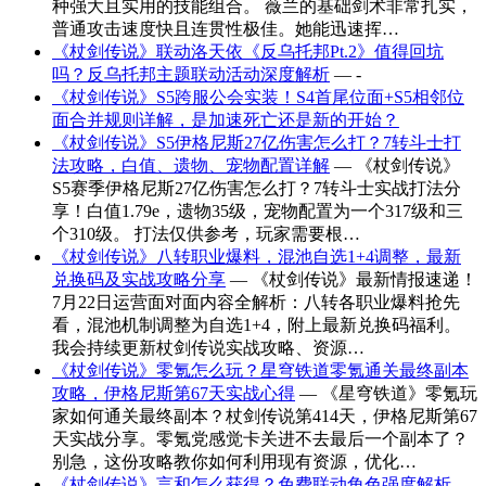
种强大且实用的技能组合。 薇兰的基础剑术非常扎实，
普通攻击速度快且连贯性极佳。她能迅速挥…
《杖剑传说》联动洛天依《反乌托邦Pt.2》值得回坑
吗？反乌托邦主题联动活动深度解析
— -
《杖剑传说》S5跨服公会实装！S4首尾位面+S5相邻位
面合并规则详解，是加速死亡还是新的开始？
《杖剑传说》S5伊格尼斯27亿伤害怎么打？7转斗士打
法攻略，白值、遗物、宠物配置详解
— 《杖剑传说》
S5赛季伊格尼斯27亿伤害怎么打？7转斗士实战打法分
享！白值1.79e，遗物35级，宠物配置为一个317级和三
个310级。 打法仅供参考，玩家需要根…
《杖剑传说》八转职业爆料，混池自选1+4调整，最新
兑换码及实战攻略分享
— 《杖剑传说》最新情报速递！
7月22日运营面对面内容全解析：八转各职业爆料抢先
看，混池机制调整为自选1+4，附上最新兑换码福利。
我会持续更新杖剑传说实战攻略、资源…
《杖剑传说》零氪怎么玩？星穹铁道零氪通关最终副本
攻略，伊格尼斯第67天实战心得
— 《星穹铁道》零氪玩
家如何通关最终副本？杖剑传说第414天，伊格尼斯第67
天实战分享。零氪党感觉卡关进不去最后一个副本了？
别急，这份攻略教你如何利用现有资源，优化…
《杖剑传说》言和怎么获得？免费联动角色强度解析，