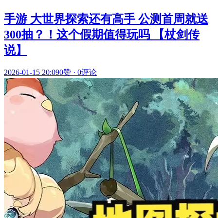
手游 大世界探索还有高手 公测首周就送
300抽？！这个假期值得玩吗 【杖剑传
说】
2026-01-15 20:09
0赞
·
0评论