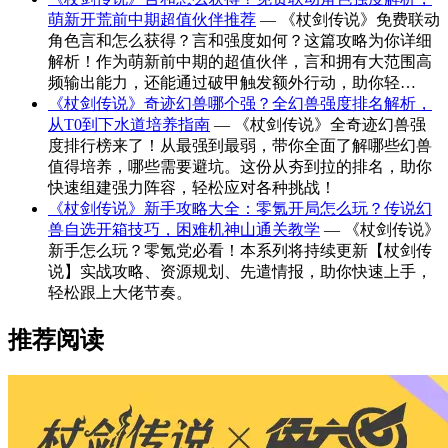
萌新开荒前中期超值伙伴推荐
— 《杖剑传说》免费联动
角色言和怎么获得？言和强度如何？这篇攻略为你详细
解析！作为萌新前中期的超值伙伴，言和拥有大范围高
频输出能力，还能通过破甲触发额外行动，助你轻…
《杖剑传说》奇迹幻兽哪个强？全幻兽强度排名解析，
从T0到下水道培养指南
— 《杖剑传说》全奇迹幻兽强
度排行榜来了！从最强到最弱，带你全面了解哪些幻兽
值得培养，哪些需要避坑。这份从夯到拉的排名，助你
快速组建强力阵容，轻松应对各种挑战！
《杖剑传说》新手攻略大全：零氪开局怎么玩？传说幻
兽自选开箱技巧，困难机神山通关教学
— 《杖剑传说》
新手怎么玩？零氪党必看！本系列将持续更新【杖剑传
说】实战攻略、资源规划、先遣情报，助你快速上手，
轻松跟上大佬节奏。
推荐阅读