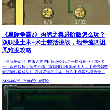
《星际争霸2》肉鸽之翼进阶版怎么玩？
双职业土木+术士整活挑战，地堡流四诅
咒难度攻略
《星际争霸2》肉鸽之翼进阶版怎么玩？开局双职业土木+术
士，双份快乐，运气不错（双职业职业池子太大，用双倍噩梦
天赋能快速成型） 四诅咒难度挑战，这次不点其他橙色天…
2026-06-25 17:38
0赞
·
0评论