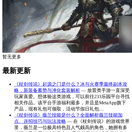
暂无更多
最新更新
《杖剑传说》起源之门是什么？冰与火赛季最终副本攻
略，新装备蓄势与净化套装解析
— 放置类手游一直深受
玩家喜爱。想体验这类游戏，可以前往233乐园平台寻找
相关作品。该平台手游福利最多，并且是MetaApp旗下
产品，现有礼包可领取，活动节假日礼包…
《杖剑传说》薇兰技能是什么？全面解析薇兰技能加
点、连招技巧与玩法攻略
— 在《杖剑传说》的游戏世界
里，薇兰是一位极具特色且人气颇高的角色，她拥有多