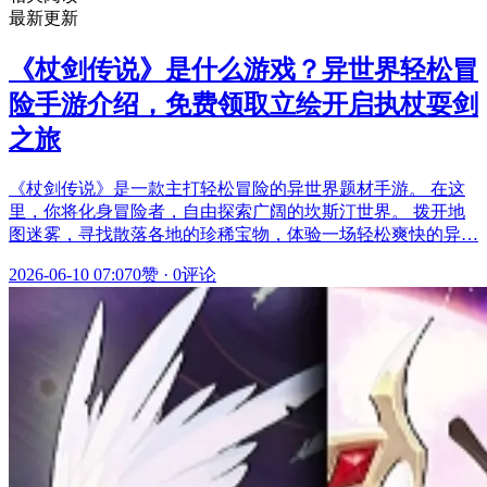
最新更新
《杖剑传说》是什么游戏？异世界轻松冒
险手游介绍，免费领取立绘开启执杖耍剑
之旅
《杖剑传说》是一款主打轻松冒险的异世界题材手游。 在这
里，你将化身冒险者，自由探索广阔的坎斯汀世界。 拨开地
图迷雾，寻找散落各地的珍稀宝物，体验一场轻松爽快的异…
2026-06-10 07:07
0赞
·
0评论