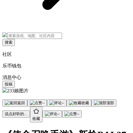
搜索
社区
乐币钱包
消息中心
投稿
返回
--
--
收藏
顶部
说点好听的...
--
--
收藏