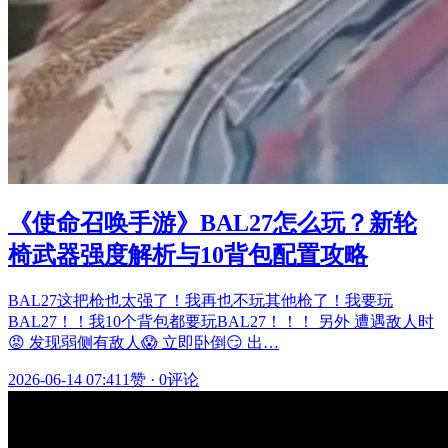
《使命召唤手游》BAL27怎么玩？新轮
椅武器强度解析与10背包配置攻略
BAL27这把枪也太强了！我再也不玩其他枪了！我要玩
BAL27！！我10个背包都要玩BAL27！！！ 另外 遭遇敌人时
😡 发现弱侧有敌人😱 立即卧倒😏 出…
2026-06-14 07:41
1赞
·
0评论