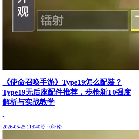
《使命召唤手游》Type19怎么配装？
Type19无后座配件推荐，步枪新T0强度
解析与实战教学
-
2026-05-25 11:04
0赞
·
0评论