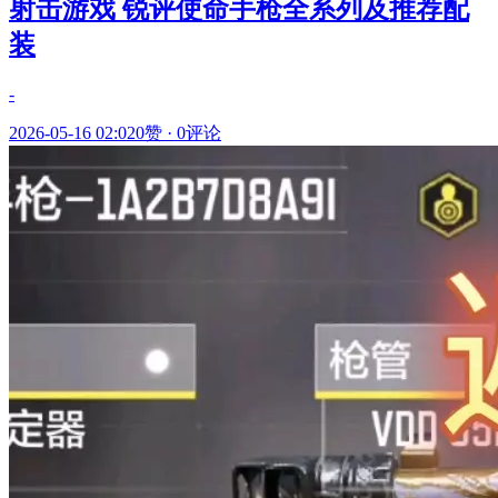
射击游戏 锐评使命手枪全系列及推荐配
装
-
2026-05-16 02:02
0赞
·
0评论