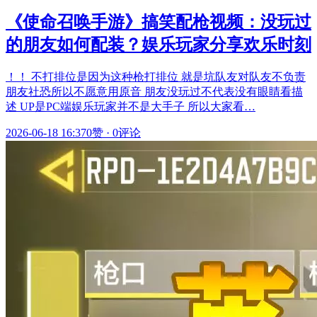
《使命召唤手游》搞笑配枪视频：没玩过
的朋友如何配装？娱乐玩家分享欢乐时刻
！！ 不打排位是因为这种枪打排位 就是坑队友对队友不负责
朋友社恐所以不愿意用原音 朋友没玩过不代表没有眼睛看描
述 UP是PC端娱乐玩家并不是大手子 所以大家看…
2026-06-18 16:37
0赞
·
0评论