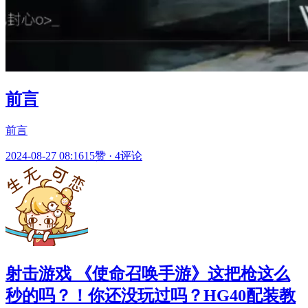
前言
前言
2024-08-27 08:16
15赞
·
4评论
射击游戏 《使命召唤手游》这把枪这么
秒的吗？！你还没玩过吗？HG40配装教