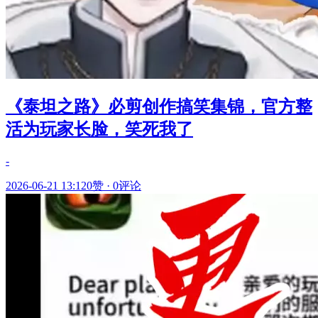
《泰坦之路》必剪创作搞笑集锦，官方整
活为玩家长脸，笑死我了
-
2026-06-21 13:12
0赞
·
0评论