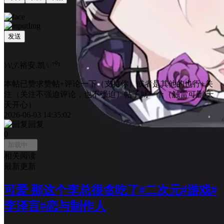
发送
𝓦𝓙.裕安.凯✨⁷⁰¹
本帖已赞求赞帖+评论一下（支持你）或者是其他的也行+关
注（关注不强迫评论，也不强迫）帖子就一个（触雷可删 天
天开心）
2026-06-03 14:35:02
回复
0
加载中...
相关阅读
最新更新
可爱 那这个李总很贪吃了#二次元#游戏#
李泽言#恋与制作人