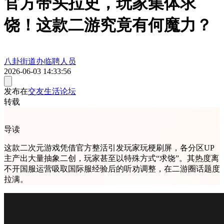
官方带头拉史，玩家集体求
饶！这款二游究竟有何魔力？
八卦街道办临聘人员
2026-06-03 14:33:56
发布在
交友生活论坛
转载
导读
这款二次元游戏凭借官方整活引发玩家玩梗刷屏，各分区UP
主产出大量抽象二创，玩家甚至以特殊方式“求饶”。其热度离
不开国服运营吸取国际服经验后的听劝调整，在二游圈话题度
拉满。