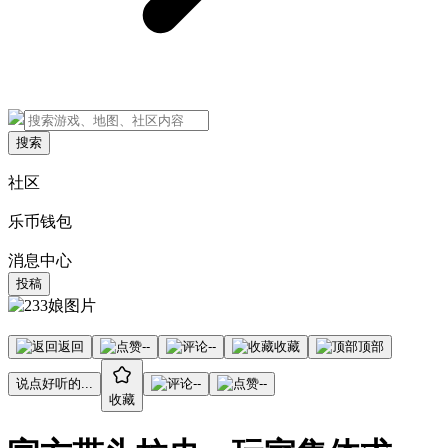
搜索
社区
乐币钱包
消息中心
投稿
返回
--
--
收藏
顶部
说点好听的...
--
--
收藏