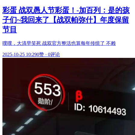
彩蛋 战双愚人节彩蛋！-加百列：是的孩
子们~我回来了【战双帕弥什】年度保留
节目
噗噗，大清早笑死 战双官方整活也算每年传统了 不赖
2025-10-25 10:29
0赞
·
0评论