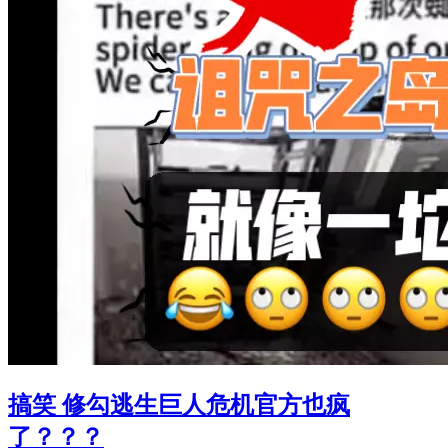
搞笑 修勾逃生巨人危机官方也疯
了？？？