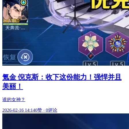
氪金 倪克斯：收下这份能力！强悍并且
美丽！
谁的女神？
2026-02-16 14:14
0赞
·
0评论