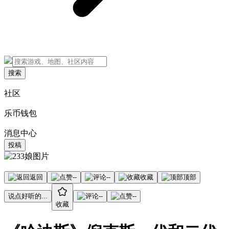
搜索
社区
乐币钱包
消息中心
投稿
返回
--
--
收藏
顶部
说点好听的...
--
--
收藏