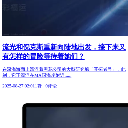
流光和倪克斯重新向陆地出发，接下来又
有怎样的冒险等待着她们？
在深海海面上漂浮着黑花公司的大型研究船「开拓者号」，此
刻，它正漂浮在MA国海岸附近......
2025-08-27 02:01
1赞
·
0评论