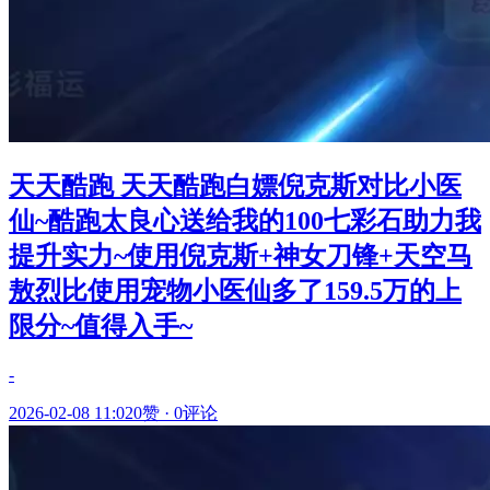
天天酷跑 天天酷跑白嫖倪克斯对比小医
仙~酷跑太良心送给我的100七彩石助力我
提升实力~使用倪克斯+神女刀锋+天空马
敖烈比使用宠物小医仙多了159.5万的上
限分~值得入手~
-
2026-02-08 11:02
0赞
·
0评论