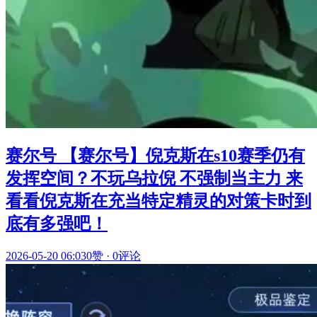
赛尔号 【赛尔号】倪克斯在s10赛季仍有
发挥空间？不玩乌拉倪 不强制当主力 来
看看倪克斯在充当特定精灵的对策卡时到
底有多强吧！
2026-05-20 06:03
0赞
·
0评论