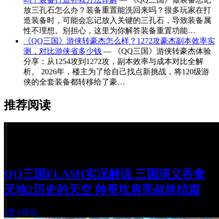
放三孔石怎么办？装备重置能洗回来吗？很多玩家在打
造装备时，可能会忘记放入关键的三孔石，导致装备属
性不理想。别担心，这里为你解答装备重置功能…
《QQ三国》游侠转豪杰怎么样？1272攻豪杰副本效率实
测，对比游侠省多少钱
— 《QQ三国》游侠转豪杰体验
分享：从1254攻到1272攻，副本效率与成本对比全解
析。 2026年，楼主为了给自己找点新挑战，将120级游
侠的全套装备都转移给了豪…
推荐阅读
QQ三国FLASH实况解说 三国演义吞食
天地2历史的天空 帅哥坎肩亮叔终结篇
1赞
·
0评论