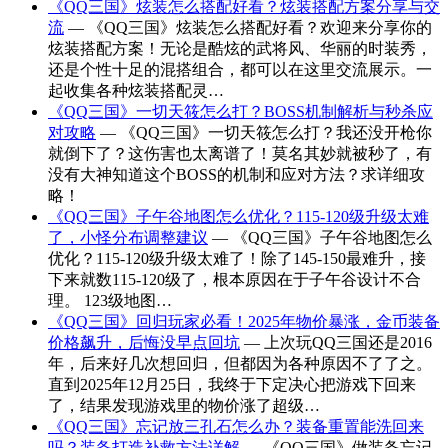
《QQ三国》炫装怎么搭配好看？炫装搭配方案分享与交
流
— 《QQ三国》炫装怎么搭配好看？欢迎来分享你的
炫装搭配方案！无论是酷炫的武将风、华丽的时装秀，
还是个性十足的混搭组合，都可以在这里交流展示。一
起收集各种炫装搭配灵…
《QQ三国》一切天筱怎么打？BOSS机制解析与秒杀应
对攻略
— 《QQ三国》一切天筱怎么打？我还没开枪你
就倒下了？这伤害也太离谱了！莫名其妙就被秒了，有
没有大神知道这个BOSS的机制和应对方法？求详细攻
略！
《QQ三国》子午谷地图怎么优化？115-120级升级太难
了，小怪分布调整建议
— 《QQ三国》子午谷地图怎么
优化？115-120级升级太难了！除了145-150最难升，接
下来就数115-120级了，根本原因在于子午谷设计不合
理。 123级地图…
《QQ三国》回归玩家必看！2025年物价暴涨，金币装备
价格飙升，后悔没早点回坑
— 上次玩QQ三国还是2016
年，后来好几次想回归，但都因为各种原因不了了之。
直到2025年12月25日，我终于下定决心把游戏下回来
了，结果发现游戏里的物价涨了超级…
《QQ三国》忘记放三孔石怎么办？装备重置能洗回来
吗？装备打造补救方法详解
— 《QQ三国》做装备忘记