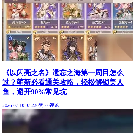
《以闪亮之名》遗忘之海第一周目怎么
过？萌新必看通关攻略，轻松解锁美人
鱼，避开90%常见坑
2026-07-10 07:22
0赞
·
0评论