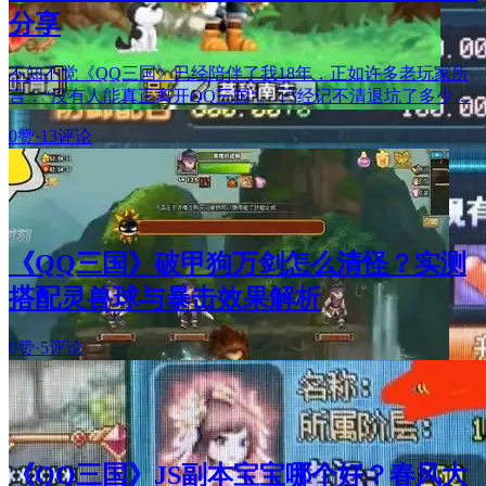
分享
不知不觉《QQ三国》已经陪伴了我18年，正如许多老玩家所
言：“没有人能真正离开QQ三国”。 已经记不清退坑了多少…
0赞
·
13评论
《QQ三国》破甲狗万剑怎么清怪？实测
搭配灵兽球与暴击效果解析
0赞
·
5评论
《QQ三国》JS副本宝宝哪个好？春风大