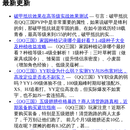
最新更新
破甲抵抗效果在高等级实战效果测试
— 引言：破甲抵抗
在QQ三国PVP中是非常重要的属性，如果说破甲是锋利
的剑，那破甲抵抗就是牢固的盾。在如今游戏历经18载
青春，最高等级来到155的时代，破甲抵抗的实…
《QQ三国》家园种植记录哪个最好看？1-4级种子大全
及种植收益攻略
— 《QQ三国》家园种植记录哪个最好
看？种植等级1-4级全解析！ 1级种子：三叶草树苗（做
家具或国令）、雏菊苗（提升情侣亲密度）、小麦苗
（增加角色经验）、低级灵蕴树…
《QQ三国》YY职业为什么弱？实测YY与JS伤害对比，
高攻定位是否名不副实？
— 《QQ三国》YY职业真的弱
吗？YY1-99级体验不佳，100级巅峰时期却被顶配JS、
XS、HJ追着打。YY定位高攻击，但实际爆发不如寰
宇，也不如JS一套连招高。…
《QQ三国》五级翅膀价格暴跌？商人清货跑路真相，近
期装备购买避坑指南
— 《QQ三国》玩家注意！近期不
要购买装备，特别是五级翅膀！清货跑路的商人太多
了，千万别让他们跑了。 前几个月5级翅膀还卖10亿，
现在呢？摆摊的都有8.3亿的了，甚…