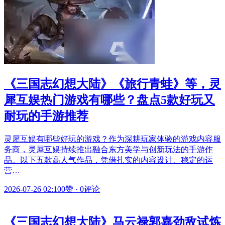
《三国志幻想大陆》《旅行青蛙》等，灵
犀互娱热门游戏有哪些？盘点5款好玩又
耐玩的手游推荐
灵犀互娱有哪些好玩的游戏？作为深耕玩家体验的游戏内容服
务商，灵犀互娱持续推出融合东方美学与创新玩法的手游作
品。以下五款高人气作品，凭借扎实的内容设计、稳定的运
营…
2026-07-26 02:10
0赞
·
0评论
《三国志幻想大陆》马云禄郭嘉劲敌试炼