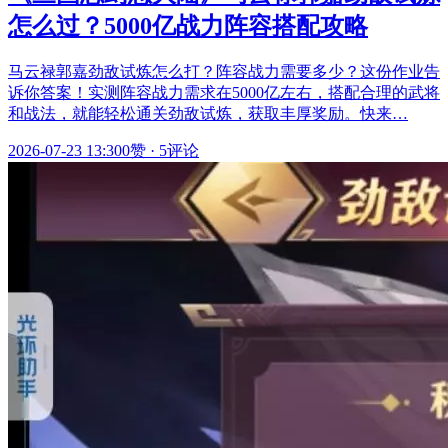
怎么过？5000亿战力阵容搭配攻略
马云禄郭嘉劲敌试炼怎么打？阵容战力需要多少？这份作业告
诉你答案！实测阵容战力需求在5000亿左右，搭配合理的武将
和战法，就能轻松通关劲敌试炼，获取丰厚奖励。快来…
2026-07-23 13:30
0赞
·
5评论