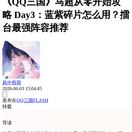
《QQ三国》马超从零开始攻
略 Day3：蓝紫碎片怎么用？擂
台最强阵容推荐
风中雨荷
2026-06-03 15:04:45
发布在
QQ三国FLASH
转载
导读