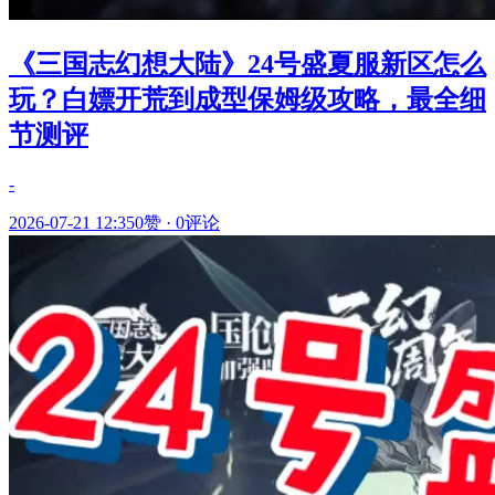
《三国志幻想大陆》24号盛夏服新区怎么
玩？白嫖开荒到成型保姆级攻略，最全细
节测评
-
2026-07-21 12:35
0赞
·
0评论