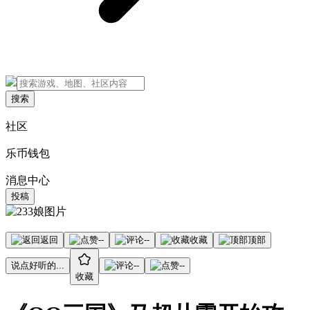
搜索
社区
乐币钱包
消息中心
投稿
返回
--
--
收藏
顶部
说点好听的...
--
--
收藏