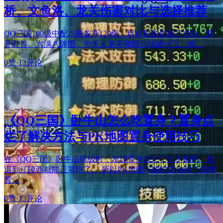
桥、文鱼洛、龙关伤害对比与选择推荐
QQ三国100级中配JS准备升120级，目前配置是紫开FFD、紫
开野兽、六满八阵图，带天人龙关和四只技能张飞。感…
0赞
·
13评论
《QQ三国》卧牛山怎么吃置身？置身点
烂了解决方法与PK地图置身使用技巧
在《QQ三国》卧牛山练级时，发现置身点烂了也不能用，但
退到江陵西就能正常吃了。 所以PK地图不能吃置身吗？那我
置…
0赞
·
13评论