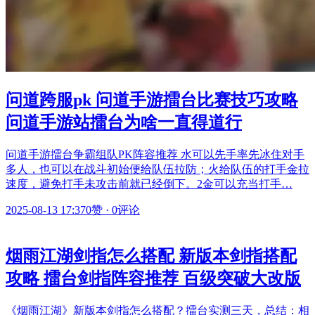
问道跨服pk 问道手游擂台比赛技巧攻略
问道手游站擂台为啥一直得道行
问道手游擂台争霸组队PK阵容推荐 水可以先手率先冰住对手
多人，也可以在战斗初始便给队伍拉防；火给队伍的打手金拉
速度，避免打手未攻击前就已经倒下。2金可以充当打手…
2025-08-13 17:37
0赞
·
0评论
烟雨江湖剑指怎么搭配 新版本剑指搭配
攻略 擂台剑指阵容推荐 百级突破大改版
《烟雨江湖》新版本剑指怎么搭配？擂台实测三天，总结：相