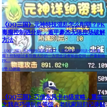
《QQ三国》元神特技混乱怎么削弱？PK
毒瘤控制链分析，遁甲豪杰无限控场破解
方法
《QQ三国》元神特技混乱太强了？强烈建议削弱这个PK毒
瘤！控制链过多导致人少的一方完全没有输出空间，严重影响
PK…
0赞
·
13评论
《QQ三国》巧借东风卡49级攻略，重生
之我在巧借玩低等级，老玩家回归记录贴