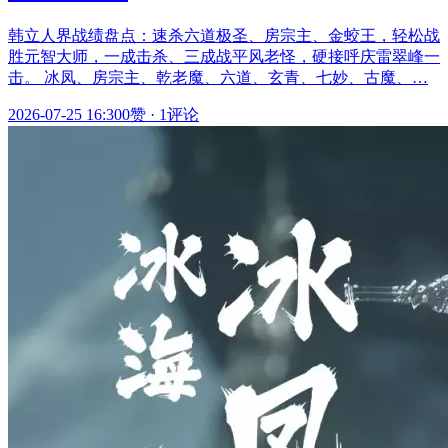
韩立人界战绩盘点：速杀六道极圣、房宗主、金蛟王，轻松战
胜元智大师，一成击杀、三成战平风老怪，硬接呼庆雷翠峰一
击。 冰凤、房宗主、乾老魔、六道、玄青、七妙、古魔、…
2026-07-25 16:30
0赞
·
1评论