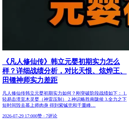
《凡人修仙传》韩立元婴初期实力怎么
样？详细战绩分析，对比天恨、炫烨王、
田锺神师实力差距
凡人修仙传韩立元婴初期实力如何？刚突破阶段战绩如下： 1.
轻易击溃至木灵婴（神雷压制） 2.神识略胜南陇侯 3.全力之下
短时间毁去慕上师肉身 得到紫铖兜和千重峰…
2026-07-29 17:00
0赞
·
7评论