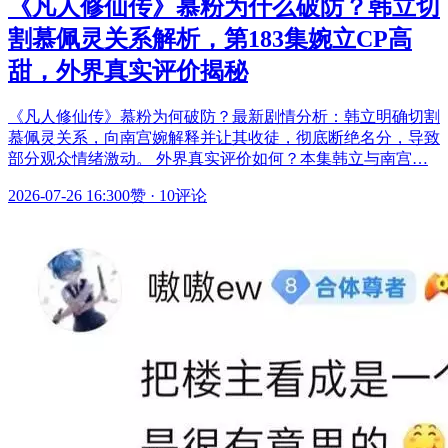
《凡人修仙传》慕粉为什么破防？韩立切
割慕佩灵关系解析，第183集婉立CP高
甜，外界真实评价揭秘
《凡人修仙传》慕粉为何破防？最新剧情分析：韩立明确切割
慕佩灵关系，向南宫婉解释并让其收徒，彻底断绝名分，导致
部分观众情绪激动。 外界真实评价如何？本集韩立与南宫…
2026-07-26 16:30
0赞
·
10评论