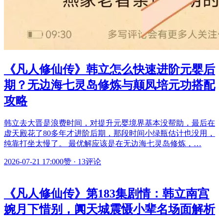
《凡人修仙传》韩立怎么快速进阶元婴后
期？无边海七灵岛修炼与颠凤培元功搭配
攻略
韩立去大晋是浪费时间，对提升元婴境界基本没帮助，最后在
虚天殿花了80多年才进阶后期，那段时间小绿瓶估计也没用，
纯靠打坐太慢了。 最优解应该是在无边海七灵岛修炼，…
2026-07-21 17:00
0赞
·
13评论
《凡人修仙传》第183集剧情：韩立南宫
婉月下惜别，阗天城震慑小辈名场面解析