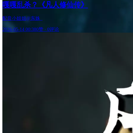
嘎嘎乱杀？《凡人修仙传》
配音小姐姐@东姝_
2026-05-14 00:38
0赞
·
0评论