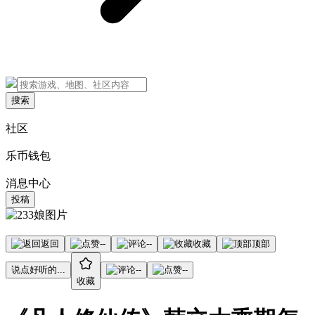
搜索
社区
乐币钱包
消息中心
投稿
返回
--
--
收藏
顶部
说点好听的...
--
--
收藏