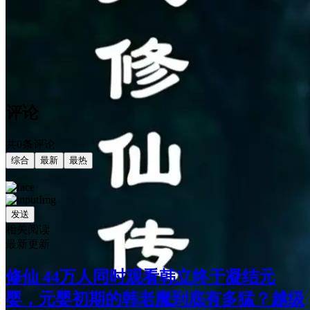
评论
共0条评论
综合
最新
最热
发送
相关阅读
最新更新
修仙 44万人同时观看韩立终于凝结元
婴，元婴初期的韩老魔到底有多猛？越级