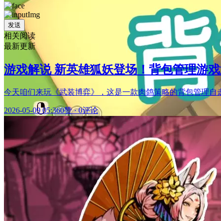
发送
相关阅读
最新更新
游戏解说 新英雄狐妖登场！背包管理游
今天咱们来玩《武装博弈》，这是一款肉鸽策略的背包管理自
2026-05-09 05:36
0赞
·
0评论