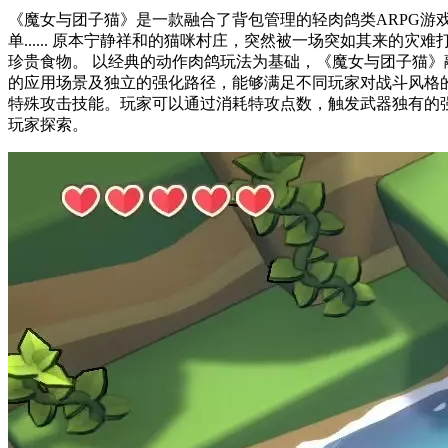
《魔女与团子猫》是一款融合了背包管理的轻肉鸽类ARPG
单...... 原本宁静祥和的猫咪村庄，突然被一场突如其来的灾难打破了平静。面对这场危机，幸好一位路过的年轻小魔女挺身而出，她决定伸出援手，帮助这些可怜的团子猫们夺回属于它们的
珍贵食物。 以经典的动作肉鸽玩法为基础，《魔女与团子猫》融入了背包管理元素。 随着游戏进程的推进，玩家可以选择携带2到4种不同的攻击手段进入战斗。每一种攻击方式都拥有独特
的应用场景及独立的强化路径，能够满足不同玩家对战斗风格的个性化需求。 游戏中提供了丰富的武器种类，包括剑、斧、长枪等。这些武器不仅在
特殊攻击技能。玩家可以通过消耗特攻点数，触发武器独有的强力技能，在高强度战斗中发挥出意想不
玩家探索。