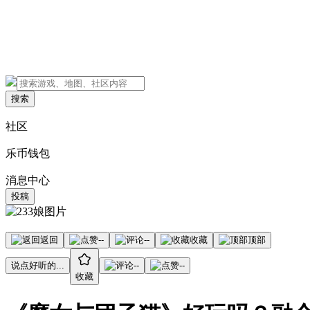
搜索
社区
乐币钱包
消息中心
投稿
返回
--
--
收藏
顶部
说点好听的...
--
--
收藏