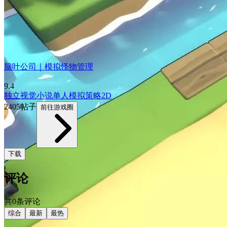
脑叶公司｜模拟怪物管理
9.4
独立
视觉小说
单人
模拟
策略
2D
2405帖子
前往游戏圈
下载
评论
共0条评论
综合
最新
最热