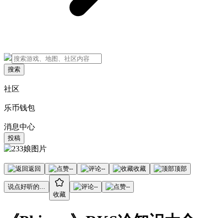
搜索
社区
乐币钱包
消息中心
投稿
返回
--
--
收藏
顶部
说点好听的...
--
--
收藏