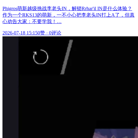
Phigros萌新越级挑战李老头IN，解锁Rrhar'il IN是什么体验？
作为一个RKS13的萌新，一不小心把李老头IN打上A了，但真
心劝告大家：不要学我！…
2026-07-18 15:15
0赞
·
0评论