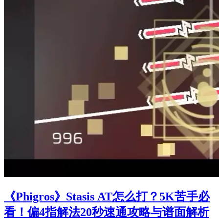
《Phigros》Stasis AT怎么打？5K苦手必
看！偏4指解法20秒速通攻略与谱面解析