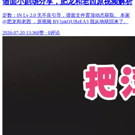
谱面小剧场分享，肥龙和老西原视频解析
定数：IN Lv 2.0 无不良引导，谱面文件置顶动态获取。 本家
@肥龙和老西 ，原视频 BV1pkQUBzEA3 我从地狱回来了。
2026-07-20 13:36
0赞
·
0评论