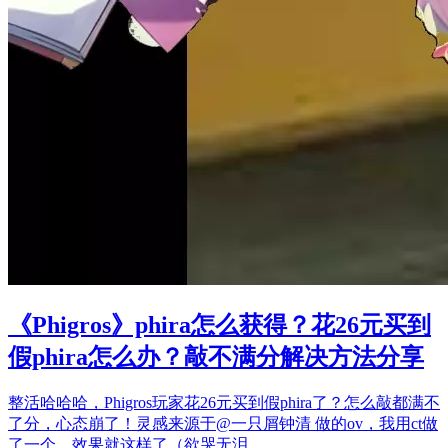
《Phigros》phira怎么获得？花26元买到
假phira怎么办？敲不满分解决方法分享
整活哈哈哈，Phigros玩家花26元买到假phira了？怎么敲都满不
了分，心态崩了！灵感来源于@一只屑钟清 做的ov，我用ct做
了一个，效果就这样了（欲哭无泪…