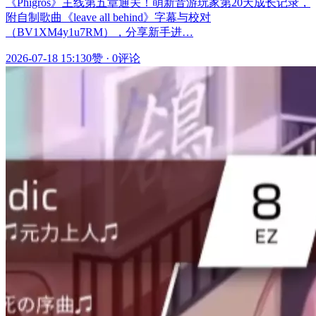
《Phigros》主线第五章通关！萌新音游玩家第20天成长记录，
附自制歌曲《leave all behind》字幕与校对
（BV1XM4y1u7RM），分享新手进…
2026-07-18 15:13
0赞
·
0评论