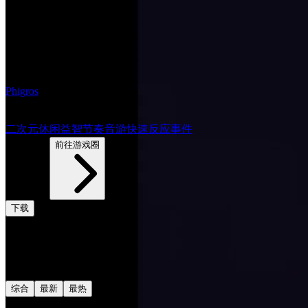
Phigros
9.4
二次元
休闲益智
节奏音游
快速反应事件
3378帖子
前往游戏圈
下载
评论
共0条评论
综合
最新
最热