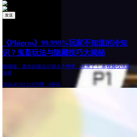
发送
相关阅读
最新更新
《Phigros》99.999%玩家不知道的冷知
识？鬼畜玩法与隐藏技巧大揭秘
喵喵喵，喜欢的观众记得点个赞吧，求求了！ 本视频仅供娱
乐呀
2026-07-03 21:07
0赞
·
0评论