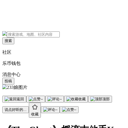
搜索
社区
乐币钱包
消息中心
投稿
返回
--
--
收藏
顶部
说点好听的...
--
--
收藏