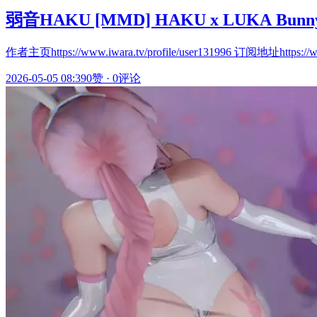
弱音HAKU [MMD] HAKU x LUKA Bunny 
作者主页https://www.iwara.tv/profile/user131996 订阅地址https://w
2026-05-05 08:39
0赞
·
0评论