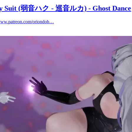
Suit (弱音ハク - 巡音ルカ) - Ghost Dance
ww.patreon.com/oriondob…