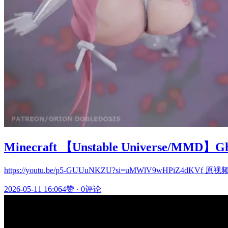
Minecraft 【Unstable Universe/MMD】Gh
https://youtu.be/p5-GUUuNKZU?si=uMWlV9wHPiZ4dKV
2026-05-11 16:06
4赞
·
0评论