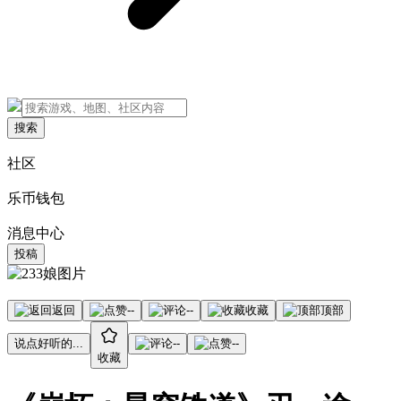
搜索
社区
乐币钱包
消息中心
投稿
返回
--
--
收藏
顶部
说点好听的...
--
--
收藏