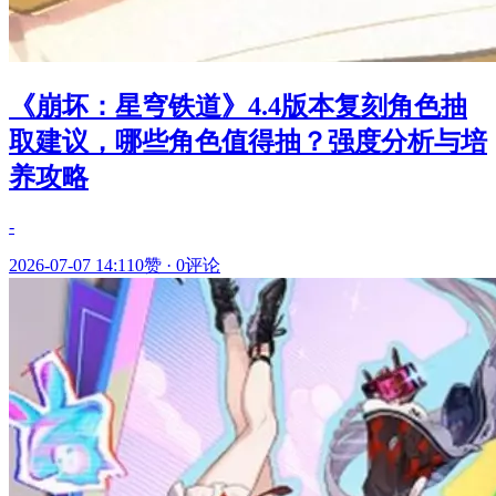
《崩坏：星穹铁道》4.4版本复刻角色抽
取建议，哪些角色值得抽？强度分析与培
养攻略
-
2026-07-07 14:11
0赞
·
0评论