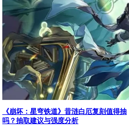
《崩坏：星穹铁道》昔涟白厄复刻值得抽
吗？抽取建议与强度分析