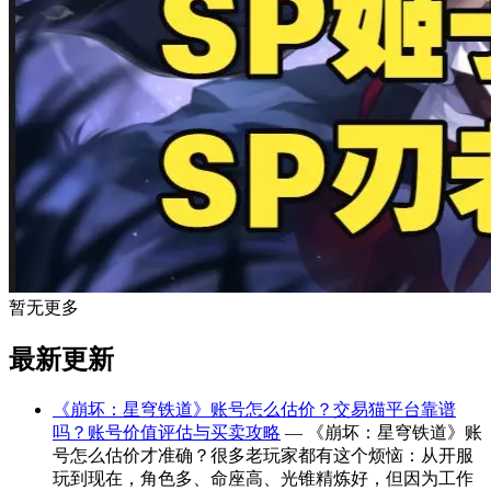
暂无更多
最新更新
《崩坏：星穹铁道》账号怎么估价？交易猫平台靠谱
吗？账号价值评估与买卖攻略
— 《崩坏：星穹铁道》账
号怎么估价才准确？很多老玩家都有这个烦恼：从开服
玩到现在，角色多、命座高、光锥精炼好，但因为工作