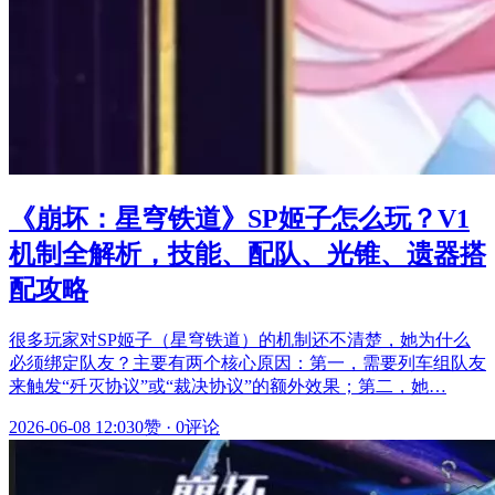
《崩坏：星穹铁道》SP姬子怎么玩？V1
机制全解析，技能、配队、光锥、遗器搭
配攻略
很多玩家对SP姬子（星穹铁道）的机制还不清楚，她为什么
必须绑定队友？主要有两个核心原因：第一，需要列车组队友
来触发“歼灭协议”或“裁决协议”的额外效果；第二，她…
2026-06-08 12:03
0赞
·
0评论