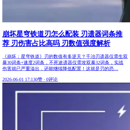
崩坏星穹铁道刃怎么配装 刃遗器词条推
荐 刃伤害占比高吗 刃数值强度解析
《崩坏：星穹铁道》刃的数值有多逆天？千冶刃遗器仅需生双
暴30词条+速度2词条，不死途遗器仅需攻双暴32词条，实战
伤害就已严重溢出，还能继续降低配置！这就是刃的恐…
2026-06-01 17:13
0赞
·
0评论