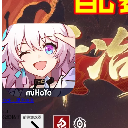
崩坏：星穹铁道
8.3
6283帖子
前往游戏圈