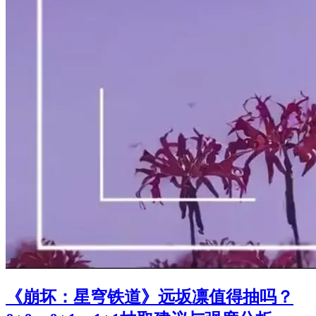
《崩坏：星穹铁道》远坂凛值得抽吗？