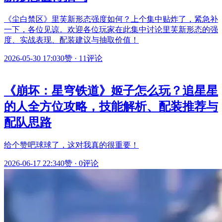
《尘白禁区》里芙新形态强度如何？上个集中贴炸了，紧急补
一下，各位见谅。欢迎各位玩家在此集中讨论里芙新形态的强
度、实战表现、配装建议与抽取价值！
2026-05-30 17:03
0赞
·
11评论
《崩坏：星穹铁道》姬子怎么玩？追星星
的人全方位攻略，技能解析、配装推荐与
配队思路
给个赞吧球球了，这对我真的很重要！
2026-06-17 22:34
0赞
·
0评论