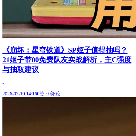
《崩坏：星穹铁道》SP姬子值得抽吗？
21姬子带00免费队友实战解析，主C强度
与抽取建议
-
2026-07-10 14:16
0赞
·
0评论