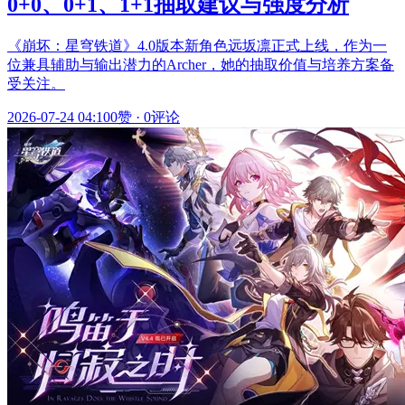
0+0、0+1、1+1抽取建议与强度分析
《崩坏：星穹铁道》4.0版本新角色远坂凛正式上线，作为一
位兼具辅助与输出潜力的Archer，她的抽取价值与培养方案备
受关注。
2026-07-24 04:10
0赞
·
0评论