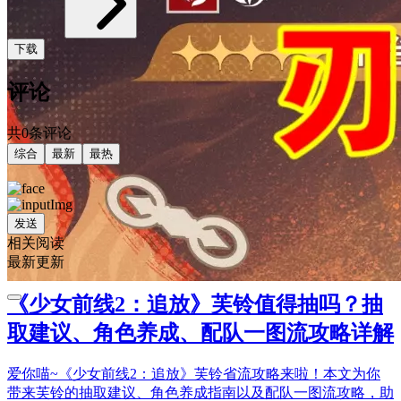
下载
评论
共0条评论
综合
最新
最热
发送
相关阅读
最新更新
《少女前线2：追放》芙铃值得抽吗？抽
取建议、角色养成、配队一图流攻略详解
爱你喵~《少女前线2：追放》芙铃省流攻略来啦！本文为你
带来芙铃的抽取建议、角色养成指南以及配队一图流攻略，助