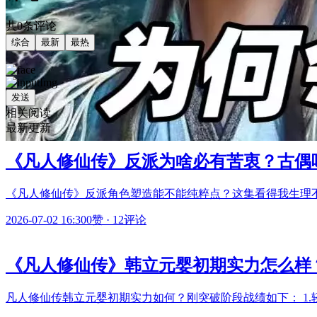
共0条评论
综合
最新
最热
发送
相关阅读
最新更新
《凡人修仙传》反派为啥必有苦衷？古偶
《凡人修仙传》反派角色塑造能不能纯粹点？这集看得我生理
2026-07-02 16:30
0赞
·
12评论
《凡人修仙传》韩立元婴初期实力怎么样
凡人修仙传韩立元婴初期实力如何？刚突破阶段战绩如下： 1.轻