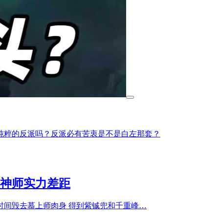
纯粹的反派吗？反派必有苦衷是不是白左那套？
神师实力差距
短时间毁去慕上师肉身 得到紫铖兜和千重峰…