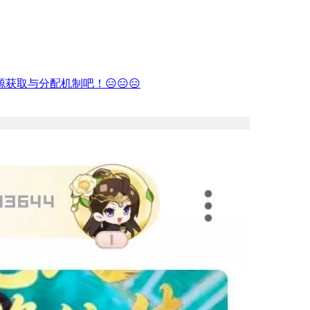
取与分配机制吧！😑😑😑