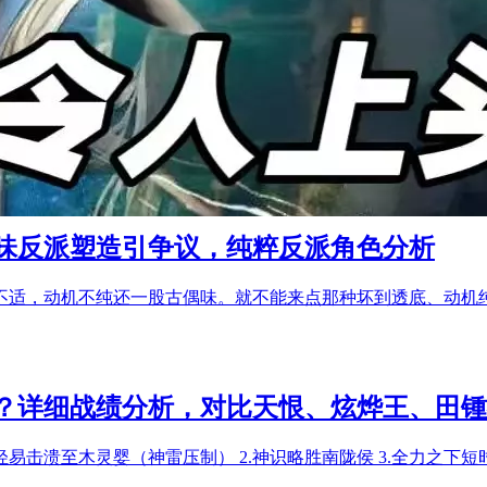
味反派塑造引争议，纯粹反派角色分析
不适，动机不纯还一股古偶味。就不能来点那种坏到透底、动机
？详细战绩分析，对比天恨、炫烨王、田锺
易击溃至木灵婴（神雷压制） 2.神识略胜南陇侯 3.全力之下