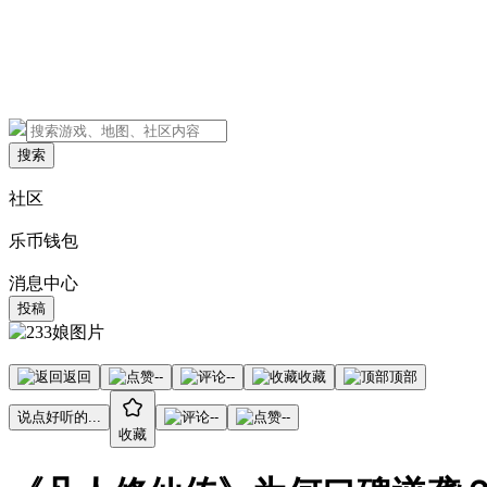
搜索
社区
乐币钱包
消息中心
投稿
返回
--
--
收藏
顶部
说点好听的...
--
--
收藏