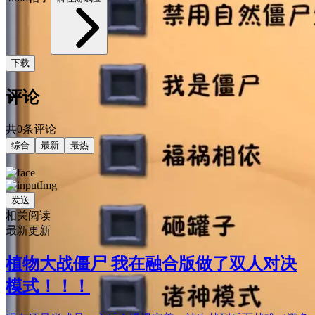
下载
评论
共0条评论
综合
最新
最热
发送
相关阅读
最新更新
植物大战僵尸 我在融合版做了双人对决
模式！！！