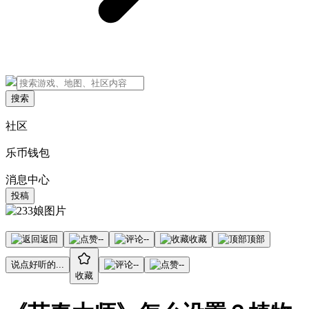
搜索
社区
乐币钱包
消息中心
投稿
返回
--
--
收藏
顶部
说点好听的...
--
--
收藏