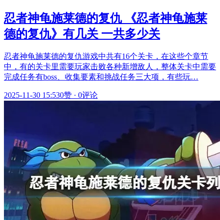
忍者神龟施莱德的复仇 《忍者神龟施莱
德的复仇》有几关 一共多少关
忍者神龟施莱德的复仇游戏中共有16个关卡，在这些个章节
中，有的关卡里需要玩家击败各种新增敌人，整体关卡中需要
完成任务有boss、收集要素和挑战任务三大项，有些玩…
2025-11-30 15:53
0赞
·
0评论