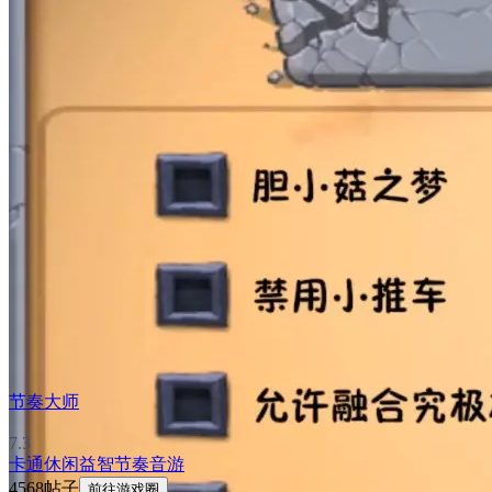
节奏大师
7.3
卡通
休闲益智
节奏音游
4568帖子
前往游戏圈