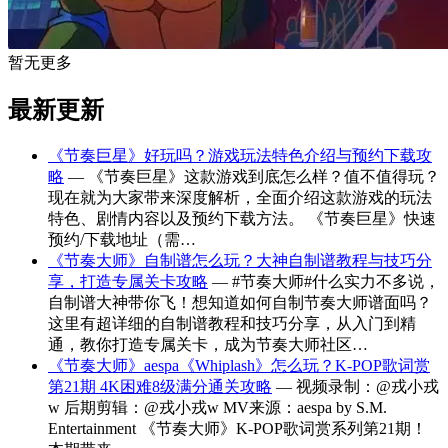
暂无更多
最新更新
《节奏巨星》好玩吗？游戏玩法特色介绍与预约下载攻
略
— 《节奏巨星》这款游戏到底怎么样？值不值得玩？
现在就为大家带来深度解析，全面介绍这款游戏的玩法
特色、剧情内容以及预约下载方法。 《节奏巨星》快速
预约/下载地址（需…
《节奏大师》自制谱怎么玩？大神自制谱教程与技巧分
享，打造专属关卡攻略
— #节奏大师#什么实力不多说，
自制谱大神带你飞！想知道如何自制节奏大师谱面吗？
这里有超详细的自制谱教程和技巧分享，从入门到精
通，教你打造专属关卡，成为节奏大师社区…
《节奏大师》aespa《Whiplash》怎么玩？K-POP歌词赏
第21期 4K困难8级满分通关攻略
— 视频录制：@戎小戎
w 后期剪辑：@戎小戎w MV来源：aespa by S.M.
Entertainment 《节奏大师》K-POP歌词赏系列第21期！