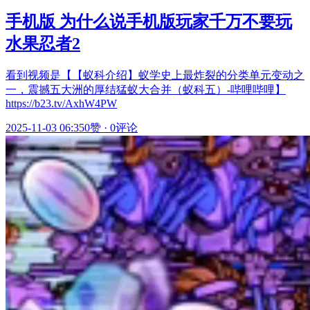
手机版 为什么说手机版玩家千万不要玩
水果忍者2
看到视频是【【蚁科介绍】蚁学史上最炸裂的分类单元变动之
一，震撼五大洲的厚结猛蚁大合并（蚁科五）-哔哩哔哩】
https://b23.tv/AxhW4PW
2025-11-03 06:35
0赞
·
0评论