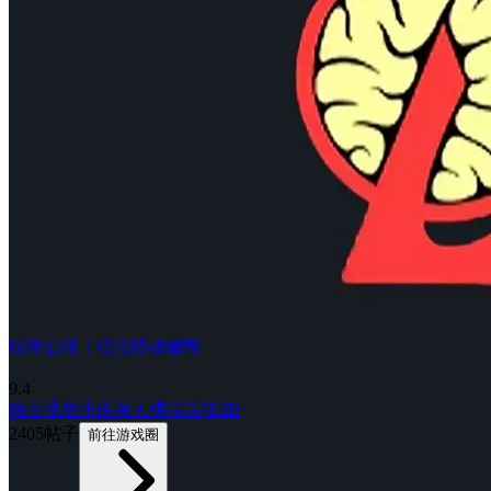
脑叶公司｜模拟怪物管理
9.4
独立
视觉小说
单人
模拟
策略
2D
2405帖子
前往游戏圈