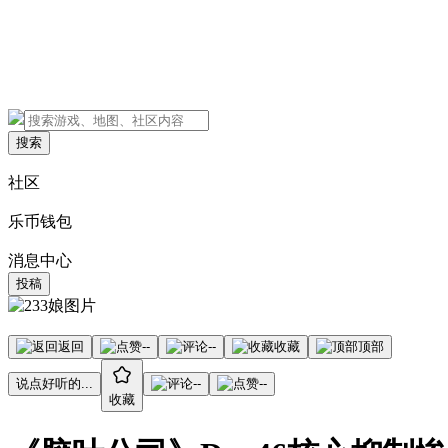
搜索
社区
乐币钱包
消息中心
投稿
返回
--
--
收藏
顶部
说点好听的...
--
--
收藏