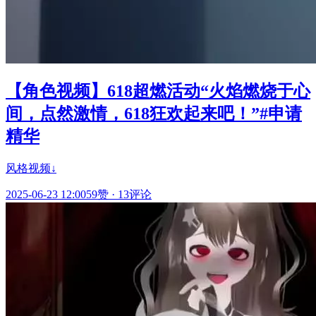
【角色视频】618超燃活动“火焰燃烧于心
间，点然激情，618狂欢起来吧！”#申请
精华
风格视频↓
2025-06-23 12:00
59赞
·
13评论