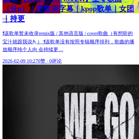
（分p）｜带歌词字幕｜kpop歌单｜女团
｜持更
❗️该歌单暂未收录remix版 / 其他语言版 / cover歌曲（有想听的
宝汁就跟我说🫰） ❗️该歌单没有按照专辑顺序排列，歌曲的播
放顺序纯个人向 会持续更…
2026-02-09 10:27
0赞
·
0评论