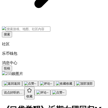
搜索
社区
乐币钱包
消息中心
投稿
返回
--
--
收藏
顶部
说点好听的...
--
--
收藏