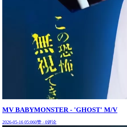
MV BABYMONSTER - 'GHOST' M/V
2026-05-16 05:06
0赞
·
0评论