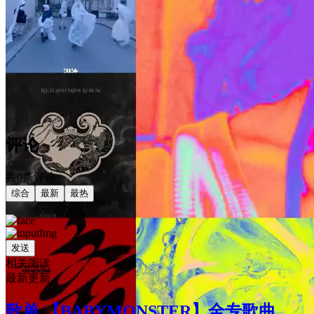
评论
共0条评论
综合
最新
最热
发送
相关阅读
最新更新
歌单 【BABYMONSTER】全专歌曲