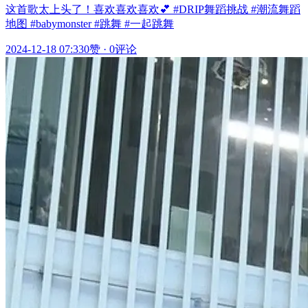
这首歌太上头了！喜欢喜欢喜欢💕 #DRIP舞蹈挑战 #潮流舞蹈
地图 #babymonster #跳舞 #一起跳舞
2024-12-18 07:33
0赞
·
0评论