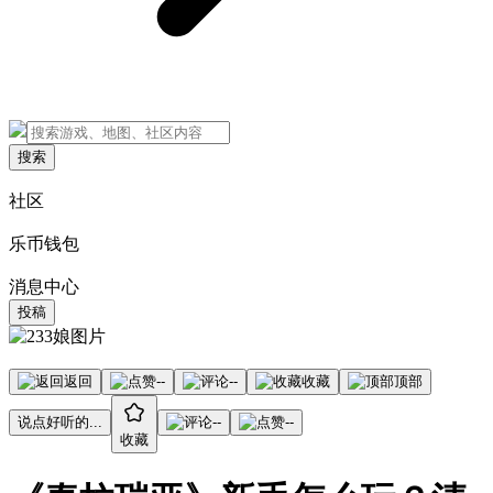
搜索
社区
乐币钱包
消息中心
投稿
返回
--
--
收藏
顶部
说点好听的...
--
--
收藏