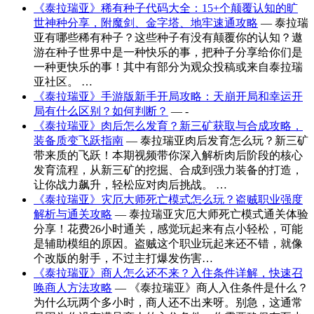
《泰拉瑞亚》稀有种子代码大全：15+个颠覆认知的旷
世神种分享，附魔剑、金字塔、地牢速通攻略
— 泰拉瑞
亚有哪些稀有种子？这些种子有没有颠覆你的认知？遨
游在种子世界中是一种快乐的事，把种子分享给你们是
一种更快乐的事！其中有部分为观众投稿或来自泰拉瑞
亚社区。 …
《泰拉瑞亚》手游版新手开局攻略：天崩开局和幸运开
局有什么区别？如何判断？
— -
《泰拉瑞亚》肉后怎么发育？新三矿获取与合成攻略，
装备质变飞跃指南
— 泰拉瑞亚肉后发育怎么玩？新三矿
带来质的飞跃！本期视频带你深入解析肉后阶段的核心
发育流程，从新三矿的挖掘、合成到强力装备的打造，
让你战力飙升，轻松应对肉后挑战。 …
《泰拉瑞亚》灾厄大师死亡模式怎么玩？盗贼职业强度
解析与通关攻略
— 泰拉瑞亚灾厄大师死亡模式通关体验
分享！花费26小时通关，感觉玩起来有点小轻松，可能
是辅助模组的原因。盗贼这个职业玩起来还不错，就像
个改版的射手，不过主打爆发伤害…
《泰拉瑞亚》商人怎么还不来？入住条件详解，快速召
唤商人方法攻略
— 《泰拉瑞亚》商人入住条件是什么？
为什么玩两个多小时，商人还不出来呀。别急，这通常