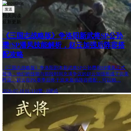
发送
相关阅读
最新更新
《三国志战略版》争洛阳新武将SP公孙
瓒/SP潘凤技能解析，赵云加强后阵容搭
配攻略
《三国志战略版》争洛阳剧本新武将SP公孙瓒和SP潘凤正式
登场，他们的技能与前段时间充满争议的赵云加强形成了完美
呼应。赵云在PK赛季后终于迎来最强阵容搭配，可以稳…
2026-07-10 01:11
0赞
·
0评论