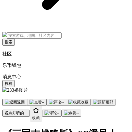
搜索
社区
乐币钱包
消息中心
投稿
返回
--
--
收藏
顶部
说点好听的...
--
--
收藏