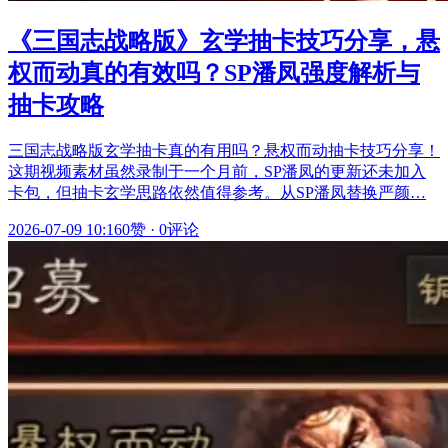
《三国志战略版》玄学抽卡技巧分享，悬
权而动真的有效吗？SP潘凤强度解析与
抽卡攻略
三国志战略版玄学抽卡真的有用吗？悬权而动抽卡技巧分享！
这期视频素材虽然录制于一个月前，SP潘凤的更新还未加入
卡包，但抽卡玄学思路依然值得参考。从SP潘凤替换严颜…
2026-07-09 10:16
0赞
·
0评论