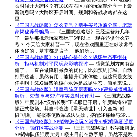
么时候开大跨区？有1810左右区服的玩家能分享一下最
新消息吗？大跨区开启时间、规则和备战攻略都在这
里！
《三国志战略版》怎么养号？新手买号攻略分享，老玩
家揭秘养号骗局
— 《三国志战略版》已经运营好几年
了，最早那批老玩家都玩了5年以上，现在还谈什么养
号？ 今天给大家科普一下，现在游戏圈里还在鼓吹养号
体验好的，基本都是骗子。 他们所…
《三国志战略版》SLG核心是什么？战场生态平衡分
析，拒马机制对平民玩家影响探讨
— 感觉策划方向有点
偏了，一直在做降肝减负的优化，比如预约打城、自动
打野这些，虽然有用，能提升玩家体验，但这只是支线
任务啊！SLG游戏的核心永远是战场生态，简单来说…
《三国志战略版》汉室弓阵容厉害吗？SP曹操威慑机制
解析，SP董卓与SP卢植实战对比评测
— 《三国志战略
版》年度剧本“汉焰长明”正式服已开启，年度武将SP曹
操正式登场。其自带战法【承天靖世】引入全新“威
慑”机制，能概率使敌军战法失效，搭配SP貂蝉与SP…
《三国志战略版》SP貂蝉怎么玩？潜龙SP貂蝉阵容强度
分析，满红区实战评测
— 《三国志战略版》数字服潜龙
SP貂蝉队伍强度实测！楼主目前在数字服，虽然不是欧