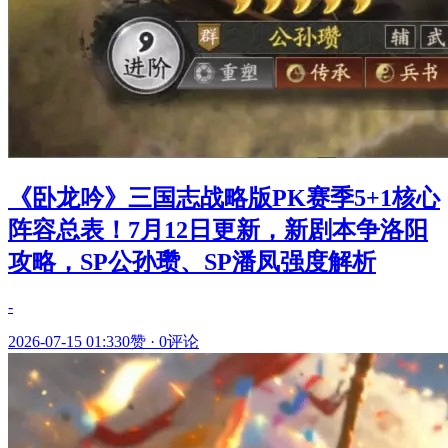
《卧龙吟》三国志战略版PK赛季5+1核心
阵容总表！7月12日更新，新剧本争洛阳
攻略，SP公孙瓒、SP潘凤强度解析
-
2026-07-15 01:33
0赞
·
0评论