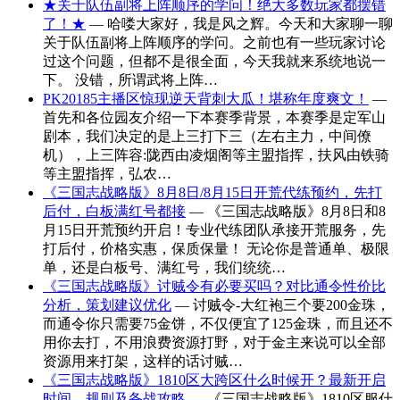
★关于队伍副将上阵顺序的学问！绝大多数玩家都摆错
了！★
— 哈喽大家好，我是风之辉。今天和大家聊一聊
关于队伍副将上阵顺序的学问。之前也有一些玩家讨论
过这个问题，但都不是很全面，今天我就来系统地说一
下。 没错，所谓武将上阵…
PK20185主播区惊现逆天背刺大瓜！堪称年度爽文！
—
首先和各位园友介绍一下本赛季背景，本赛季是定军山
剧本，我们决定的是上三打下三（左右主力，中间僚
机），上三阵容:陇西由凌烟阁等主盟指挥，扶风由铁骑
等主盟指挥，弘农…
《三国志战略版》8月8日/8月15日开荒代练预约，先打
后付，白板满红号都接
— 《三国志战略版》8月8日和8
月15日开荒预约开启！专业代练团队承接开荒服务，先
打后付，价格实惠，保质保量！ 无论你是普通单、极限
单，还是白板号、满红号，我们统统…
《三国志战略版》讨贼令有必要买吗？对比通令性价比
分析，策划建议优化
— 讨贼令-大红袍三个要200金珠，
而通令你只需要75金饼，不仅便宜了125金珠，而且还不
用你去打，不用浪费资源打野，对于金主来说可以全部
资源用来打架，这样的话讨贼…
《三国志战略版》1810区大跨区什么时候开？最新开启
时间、规则及备战攻略
— 《三国志战略版》1810区服什