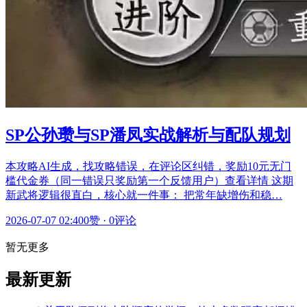
SP公孙瓒与SP潘凤实战解析与配队规划
本攻略AI生成，找攻略错误，在评论区纠错，奖励10元无门
槛代金券（同一错误只奖励第一个反馈用户）查看详情 这期
新武将逻辑很直白，核心就一件事： 把常年缺增伤和稳…
2026-07-07 02:40
0赞
·
0评论
暂无更多
最新更新