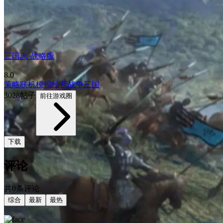
三国志·战略版
8.0
策略
联机
模拟经营
战争
三国
3028帖子
前往游戏圈
下载
评论
共0条评论
综合
最新
最热