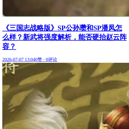
《三国志战略版》SP公孙瓒和SP潘凤怎
么样？新武将强度解析，能否硬抬赵云阵
容？
2026-07-07 13:04
0赞
·
0评论