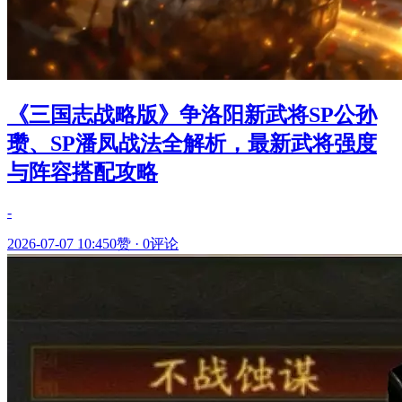
《三国志战略版》争洛阳新武将SP公孙
瓒、SP潘凤战法全解析，最新武将强度
与阵容搭配攻略
-
2026-07-07 10:45
0赞
·
0评论