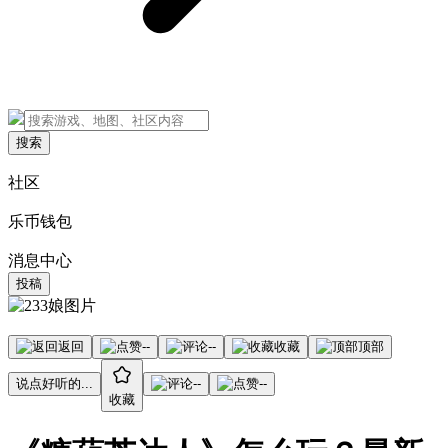
搜索
社区
乐币钱包
消息中心
投稿
返回
--
--
收藏
顶部
说点好听的...
--
--
收藏