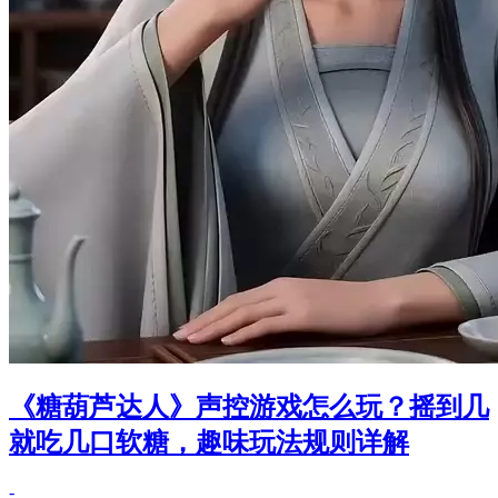
《糖葫芦达人》声控游戏怎么玩？摇到几
就吃几口软糖，趣味玩法规则详解
-