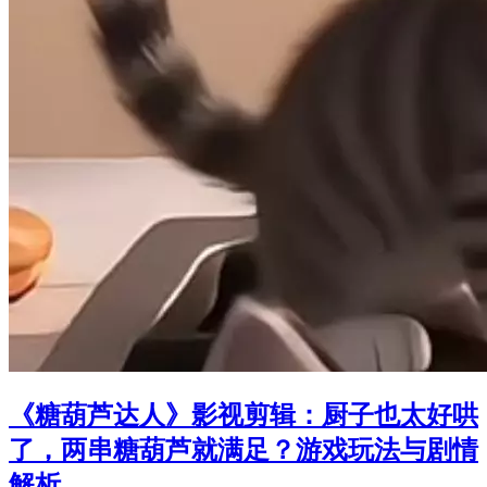
《糖葫芦达人》影视剪辑：厨子也太好哄
了，两串糖葫芦就满足？游戏玩法与剧情
解析