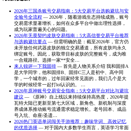
2026年三国杀账号交易指南：5大交易平台选购避坑与安
全验号全流程
— 2026年，随着游戏生态持续成熟，账号
交易需求显著增长，如何在众多平台中做出理性选择，
成为玩家普遍关心的问题。
2026年无畏契约皮肤交易指南：5大高信誉交易平台推荐
与选购避坑要点
— 但需明确的是：截至2026年，官方仍
未开放任何武器皮肤的独立交易通道，所有皮肤均永久
绑定账号。因此，获取带目标皮肤的完整账号，成为唯
一合规路径。选择一家**安全…
来人锐评一下我固排
— 首先是人物关系介绍 我和固排A
是大学同学，他和固排B、固排C三人是初中、高中同
学，一个城市的，过年回家经常见面的，我们几个是大
学的时候经常一起打lol认识的。 …
2026年原神账号交易安全指南：5大交易平台对比与避坑
建议
— 《原神》自上线以来持续保持高热度，2026年提
瓦特大陆已更新至第七大区域，新角色、新机制与深度
养成体系推动账号流通需求稳定增长。老号回本、成品
号入坑、命座/圣遗…
2026热门英语单词闯关手游推荐：趣味学词、高效记忆
的优质选择
— 对于国内大多数学生而言，英语学习常面