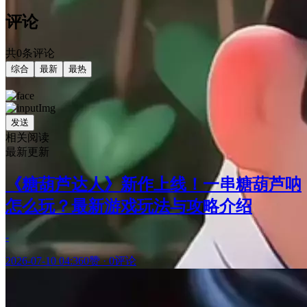
评论
共0条评论
综合
最新
最热
发送
相关阅读
最新更新
《糖葫芦达人》新作上线！一串糖葫芦呐
怎么玩？最新游戏玩法与攻略介绍
-
2026-07-10 04:36
0赞
·
0评论