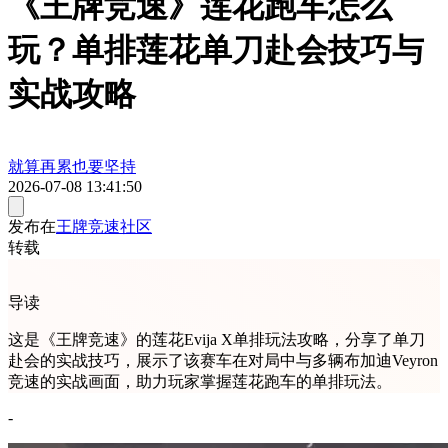
《王牌竞速》莲花跑车怎么
玩？单排莲花单刀赴会技巧与
实战攻略
就算再累也要坚持
2026-07-08 13:41:50
发布在
王牌竞速社区
转载
导读
这是《王牌竞速》的莲花Evija X单排玩法攻略，分享了单刀
赴会的实战技巧，展示了该赛车在对局中与多辆布加迪Veyron
竞速的实战画面，助力玩家掌握莲花跑车的单排玩法。
-