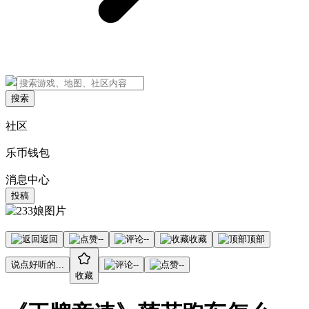
搜索
社区
乐币钱包
消息中心
投稿
返回
--
--
收藏
顶部
说点好听的...
--
--
收藏