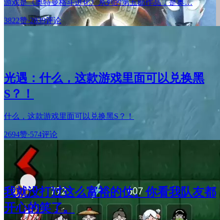
游戏是《奥特曼格斗进化》系列的第五部作品，是奥…
3822赞
·
2839评论
光遇：什么，这款游戏里面可以兑换黑
S？！
什么，这款游戏里面可以兑换黑S？！
2694赞
·
574评论
我就没打过这么富裕的仗。你看我队友都
开心的笑了。