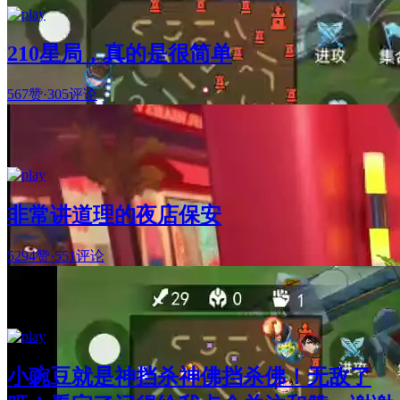
210星局，真的是很简单
567赞
·
305评论
非常讲道理的夜店保安
5294赞
·
551评论
小豌豆就是神挡杀神佛挡杀佛！无敌了