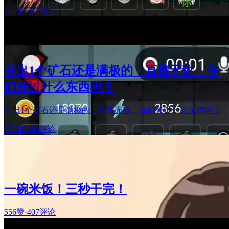
775赞
·
541评论
开出1个矿石还是满极的，直接无敌，你
们开过什么东西吗？
开出1个矿石还是满极的，直接无敌，你们开过什么东西吗？
390赞
·
289评论
一碗米饭！三秒干完！
556赞
·
407评论