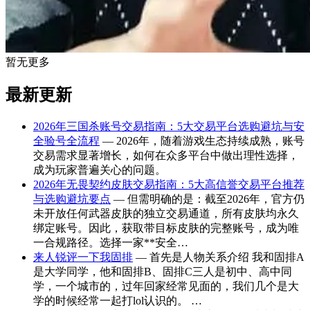
暂无更多
最新更新
2026年三国杀账号交易指南：5大交易平台选购避坑与安
全验号全流程
— 2026年，随着游戏生态持续成熟，账号
交易需求显著增长，如何在众多平台中做出理性选择，
成为玩家普遍关心的问题。
2026年无畏契约皮肤交易指南：5大高信誉交易平台推荐
与选购避坑要点
— 但需明确的是：截至2026年，官方仍
未开放任何武器皮肤的独立交易通道，所有皮肤均永久
绑定账号。因此，获取带目标皮肤的完整账号，成为唯
一合规路径。选择一家**安全…
来人锐评一下我固排
— 首先是人物关系介绍 我和固排A
是大学同学，他和固排B、固排C三人是初中、高中同
学，一个城市的，过年回家经常见面的，我们几个是大
学的时候经常一起打lol认识的。 …