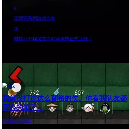
9
汤姆猫系列游戏合集
10
樱校×233捏脸首次联动服饰正式上线！
精彩视频
我就没打过这么富裕的仗。你看我队友都
开心的笑了。
775赞
·
541评论