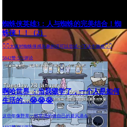
蜘蛛侠英雄3：人与蜘蛛的完美结合！蜘
蛛侠！！（2）
👇👇大家对蜘蛛侠感兴趣的话可以尝试一下这个游戏👇👇
5842赞
·
571评论
啊哈世界 ：当我辍学了，一个人是如何
生活的…😭😭😭
这些年像野草一样坚强的做自己的避风港⛵