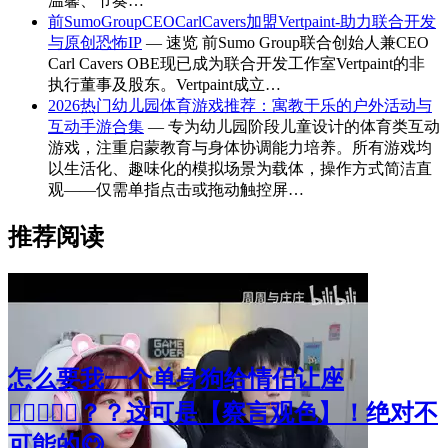
温馨、节奏…
前SumoGroupCEOCarlCavers加盟Vertpaint-助力联合开发
与原创恐怖IP
— 速览 前Sumo Group联合创始人兼CEO
Carl Cavers OBE现已成为联合开发工作室Vertpaint的非
执行董事及股东。Vertpaint成立…
2026热门幼儿园体育游戏推荐：寓教于乐的户外活动与
互动手游合集
— 专为幼儿园阶段儿童设计的体育类互动
游戏，注重启蒙教育与身体协调能力培养。所有游戏均
以生活化、趣味化的模拟场景为载体，操作方式简洁直
观——仅需单指点击或拖动触控屏…
推荐阅读
怎么要我一个单身狗给情侣让座
🧑🏻‍❤️‍👩🏻？？这可是【察言观色】！绝对不
可能的😋