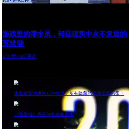
1197赞
·
955评论
游戏里的潜水员，却是现实中永不复返的
英雄😭
1724赞
·
1447评论
热门阅读
逃离家暴游戏的八种结局，所有隐藏结局和隐藏彩蛋！
《我是猫》房子任务攻略合集