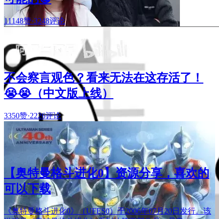
11148赞
·
3248评论
不会察言观色？看来无法在这存活了！
😭😭（中文版上线）
3350赞
·
2226评论
【奥特曼格斗进化0】资源分享，喜欢的
可以下载
《奥特曼格斗进化0》（UFES0）于2006年07月20日发行。该