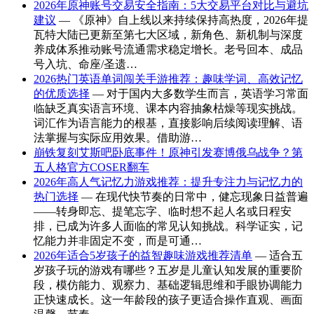
2026年原神账号交易安全指南：5大交易平台对比与避坑
建议
— 《原神》自上线以来持续保持高热度，2026年提
瓦特大陆已更新至第七大区域，新角色、新机制与深度
养成体系推动账号流通需求稳定增长。老号回本、成品
号入坑、命座/圣遗…
2026热门英语单词闯关手游推荐：趣味学词、高效记忆
的优质选择
— 对于国内大多数学生而言，英语学习常面
临缺乏真实语言环境、课本内容抽象枯燥等现实挑战。
词汇作为语言能力的根基，直接影响后续阅读理解、语
法掌握与实际应用效果。借助游…
崩铁复刻艾斯吧卧底事件！原神引发赛博俄乌战争？第
五人格官方COSER翻车
2026年高人气记忆力游戏推荐：提升专注力与记忆力的
热门选择
— 在现代快节奏的日常中，健忘现象日益普遍
——转身即忘、提笔忘字、临时想不起人名或日程安
排，已成为许多人面临的常见认知挑战。科学证实，记
忆能力并非固定不变，而是可通…
2026年适合5岁孩子的益智趣味游戏推荐清单
— 适合五
岁孩子玩的游戏有哪些？五岁是儿童认知发展的重要阶
段，模仿能力、观察力、基础逻辑思维和手眼协调能力
正快速成长。这一年龄段的孩子更适合操作直观、画面