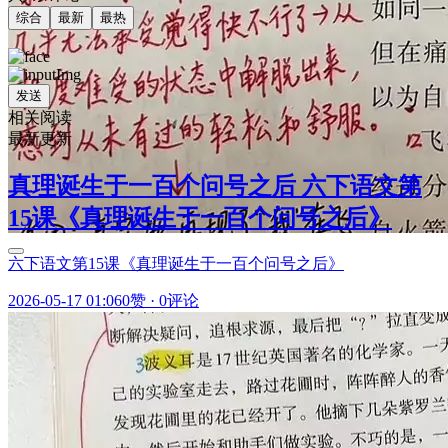
综合
最新
最热
发送
相关阅读
最新更新
真理诞生于一百个问号之后 六下语文第
15课《真理诞生于一百个问号之后》
六下语文第15课《真理诞生于一百个问号之后》
2026-05-17 01:06
0赞
·
0评论