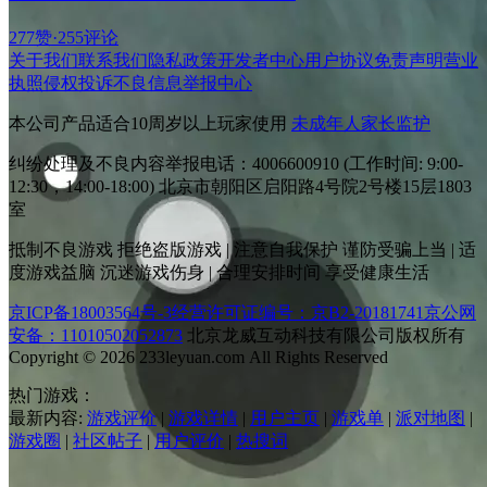
277赞
·
255评论
关于我们
联系我们
隐私政策
开发者中心
用户协议
免责声明
营业
执照
侵权投诉
不良信息举报中心
本公司产品适合10周岁以上玩家使用
未成年人家长监护
纠纷处理及不良内容举报电话：4006600910 (工作时间: 9:00-
12:30，14:00-18:00) 北京市朝阳区启阳路4号院2号楼15层1803
室
抵制不良游戏 拒绝盗版游戏 | 注意自我保护 谨防受骗上当 | 适
度游戏益脑 沉迷游戏伤身 | 合理安排时间 享受健康生活
京ICP备18003564号-3
经营许可证编号：京B2-20181741
京公网
安备：11010502052873
北京龙威互动科技有限公司版权所有
Copyright © 2026 233leyuan.com All Rights Reserved
热门游戏：
最新内容:
游戏评价
|
游戏详情
|
用户主页
|
游戏单
|
派对地图
|
游戏圈
|
社区帖子
|
用户评价
|
热搜词