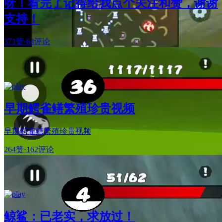
呀！看完了记得给我点个关注和赞，谢谢
支持！
371赞
·
64评论
早期鳄雀鳝繁殖珍贵视频
早期鳄雀鳝繁殖珍贵视频
264赞
·
162评论
鲸鲨：已老实，求放过！