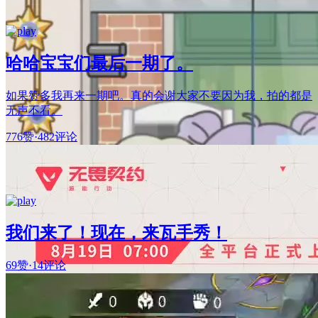
哈哈宝宝们最后一期了。
如果赞多我再来一期吧。真的会谢大家不要因为我，拍的都是
无声不看。
776赞
·
482评论
我们来了！现在，来瓦手秀！
69赞
·
14评论