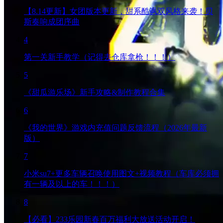
【8.14更新】女团版本更新，甜系酷飒双风格来袭！贝
斯奏响成团序曲
4
第一关新手教学（记得去仓库拿枪！！！）
5
《甜瓜游乐场》新手攻略&制作教程合集
6
《我的世界》游戏内充值问题反馈流程（2026年最新
版）
7
小米su7+更多车辆召唤使用图文+视频教程（车库必须拥
有一辆及以上的车！！！）
8
【必看】233乐园新春百万福利大放送活动开启！