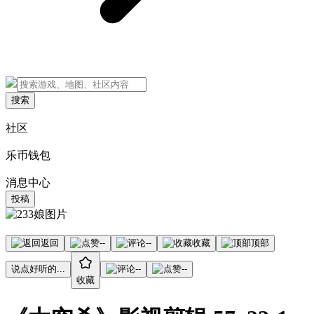
搜索
社区
乐币钱包
消息中心
投稿
返回
--
--
收藏
顶部
说点好听的...
--
--
收藏