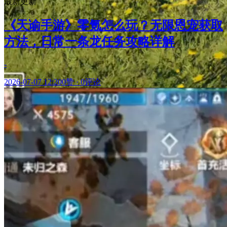
最新更新
《天谕手游》零氪怎么玩？无限恩宠获取
方法，日常一条龙任务攻略详解
-
2026-07-07 12:20
0赞
·
0评论