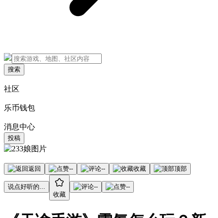
搜索
社区
乐币钱包
消息中心
投稿
返回
--
--
收藏
顶部
说点好听的...
--
--
收藏