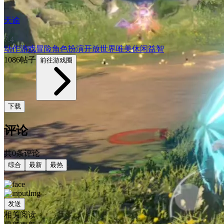
天谕
7.4
动作游戏
冒险
角色扮演
开放世界
唯美
休闲益智
1086帖子
前往游戏圈
下载
评论
共0条评论
综合
最新
最热
发送
相关阅读