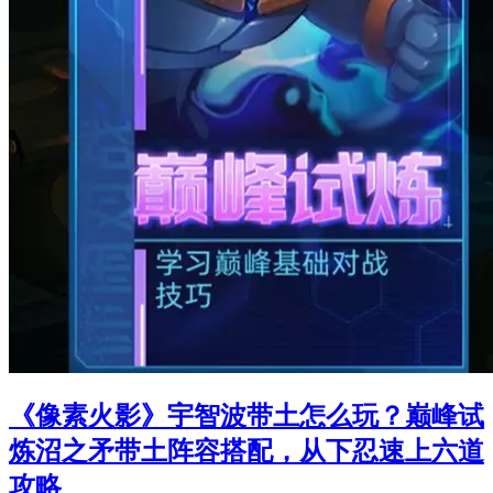
《像素火影》宇智波带土怎么玩？巅峰试
炼沼之矛带土阵容搭配，从下忍速上六道
攻略