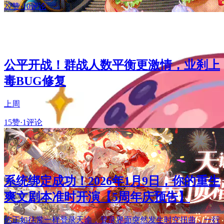
27赞
·
10评论
公平开战！群战人数平衡更激情，业刹上
毒BUG修复
上周
15赞
·
1评论
系统绑定成功！2026年1月9日，你的重生
爽文剧本准时开演【5周年庆预告】
你正如往常一样登录天谕，登录界面突然发生时空扭曲，一行