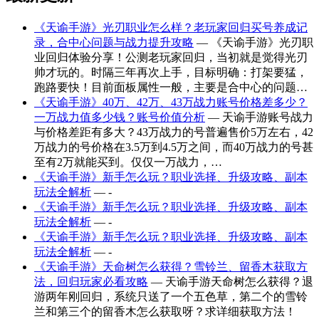
《天谕手游》光刃职业怎么样？老玩家回归买号养成记
录，合中心问题与战力提升攻略
— 《天谕手游》光刃职
业回归体验分享！公测老玩家回归，当初就是觉得光刃
帅才玩的。时隔三年再次上手，目标明确：打架要猛，
跑路要快！目前面板属性一般，主要是合中心的问题…
《天谕手游》40万、42万、43万战力账号价格差多少？
一万战力值多少钱？账号价值分析
— 天谕手游账号战力
与价格差距有多大？43万战力的号普遍售价5万左右，42
万战力的号价格在3.5万到4.5万之间，而40万战力的号甚
至有2万就能买到。仅仅一万战力，…
《天谕手游》新手怎么玩？职业选择、升级攻略、副本
玩法全解析
— -
《天谕手游》新手怎么玩？职业选择、升级攻略、副本
玩法全解析
— -
《天谕手游》新手怎么玩？职业选择、升级攻略、副本
玩法全解析
— -
《天谕手游》天命树怎么获得？雪铃兰、留香木获取方
法，回归玩家必看攻略
— 天谕手游天命树怎么获得？退
游两年刚回归，系统只送了一个五色草，第二个的雪铃
兰和第三个的留香木怎么获取呀？求详细获取方法！