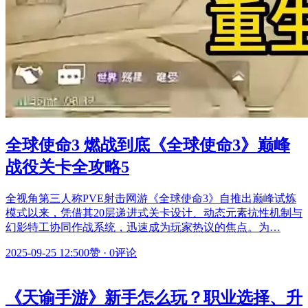
全球使命3 燃战到底《全球使命3》巅峰
战役关卡全攻略5
全视角第三人称PVE射击网游《全球使命3》自推出巅峰试炼
模式以来，凭借其20层递进式关卡设计、动态元素抗性机制与
幻影特工协同作战系统，迅速成为玩家热议的焦点。为…
2025-09-25 12:50
0赞
·
0评论
《天谕手游》新手怎么玩？职业选择、升