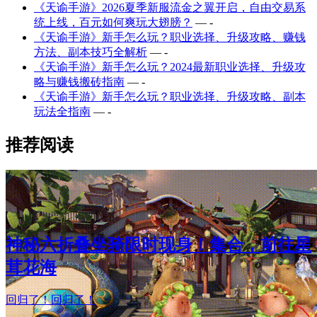
《天谕手游》2026夏季新服流金之翼开启，自由交易系
统上线，百元如何爽玩大翅膀？
— -
《天谕手游》新手怎么玩？职业选择、升级攻略、赚钱
方法、副本技巧全解析
— -
《天谕手游》新手怎么玩？2024最新职业选择、升级攻
略与赚钱搬砖指南
— -
《天谕手游》新手怎么玩？职业选择、升级攻略、副本
玩法全指南
— -
推荐阅读
神秘六折叠坐骑限时现身！集合，前往星
茸花海
回归了！回归了！