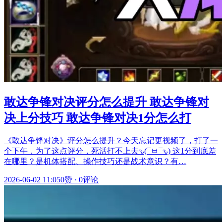
敢达争锋对决评分怎么提升 敢达争锋对
决上分技巧 敢达争锋对决1分怎么打
《敢达争锋对决》评分怎么提升？今天忘记更视频了，打了一
个下午，为了这点评分，死活打不上去ԅ(¯ㅂ¯ԅ) 这1分到底差
在哪里？是机体搭配、操作技巧还是战术意识？有…
2026-06-02 11:05
0赞
·
0评论