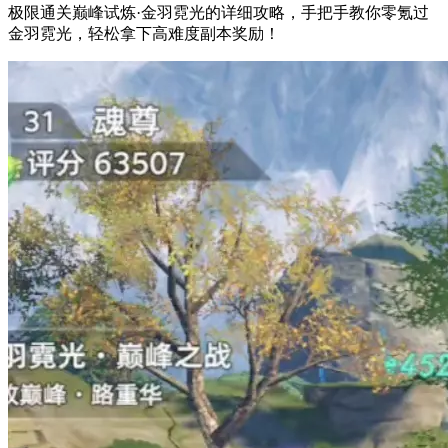
极限通关巅峰试炼·金羽霓光的详细攻略，手把手教你零氪过
金羽霓光，轻松拿下高难度副本奖励！