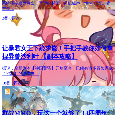
系统指令猛然弹出，耳边响起了一道机械声：“时机已至。宿
主是…
2赞
·
0评论
让暴君女王下跪求饶！手把手教你如何拿
捏异兽沙利叶 【副本攻略】
据说，全新副本【神国黄昏】开放至今，已经有诸多冒险家成
了沙利叶的盘中餐！
18赞
·
0评论
群战MMO，玩这一个就够了！[四周年