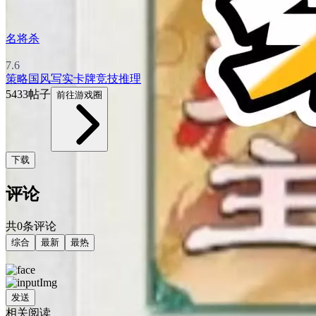
名将杀
7.6
策略
国风
写实
卡牌
竞技
推理
5433帖子
前往游戏圈
下载
评论
共0条评论
综合
最新
最热
发送
相关阅读