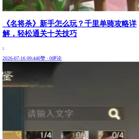
《名将杀》新手怎么玩？千里单骑攻略详
解，轻松通关十关技巧
-
2026-07-16 09:44
0赞
·
0评论