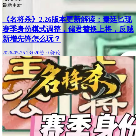
最新更新
《名将杀》2.26版本更新解读：秦廷匕现
赛季身份模式调整，储君替换上将，反贼
新增先锋怎么玩？
2026-05-25 23:02
0赞
·
0评论