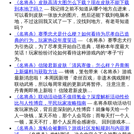
《名将杀》皮肤高清大图怎么下载？现在皮肤不能下载
到本地了吗？
— 我记得之前不知道从哪个地方点进来，
可以看到皮肤一张放大的图片。然后还能下载到电脑本
地，不过这回我又试了一下，没找到地方。有老哥知道
吗？
《名将杀》赛季忠犬是什么梗？如何看待为尽孝自己造
典的行为，玩家热议年度笑话
— 《名将杀》赛季忠犬行
为引热议，为了尽孝竟开始自己造典，堪称本年度最大
笑话！玩家纷纷讨论如何看待这种游戏内的“孝子”行
为。
《名将杀》信陵君新皮肤「清风寄傲」怎么样？丹青阁
上新爆料与获取方法
— 锵锵，笼包带来《名将杀》游戏
最新消息啦！ 本周因新增「牵丝百戏」非遗木偶戏限时
联动武将，所以每周常规的更新武将暂停。 注意注意，
丹青阁即将上新啦！ 信陵君新皮肤…
《名将杀》联动活动值不值得氪金？深度解析活动性价
比与人性博弈，平民玩家攻略指南
— 名将杀联动活动引
发玩家热议，背后是深刻的人性博弈！就像每天给一个
人一块钱，某天不给，那个人会骂你；而每天打一个人
一顿，某天不打，那个人反而会感谢你。 回到游戏本…
《名将杀》发帖会被删吗？游戏社区发帖规则与内容测