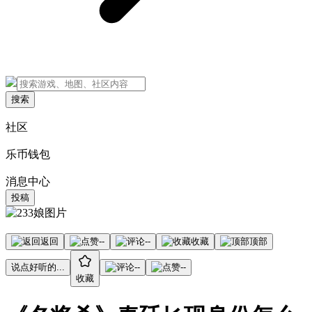
搜索
社区
乐币钱包
消息中心
投稿
返回
--
--
收藏
顶部
说点好听的...
--
--
收藏