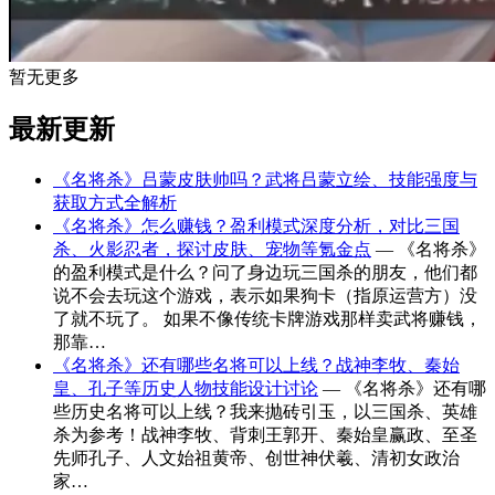
暂无更多
最新更新
《名将杀》吕蒙皮肤帅吗？武将吕蒙立绘、技能强度与
获取方式全解析
《名将杀》怎么赚钱？盈利模式深度分析，对比三国
杀、火影忍者，探讨皮肤、宠物等氪金点
— 《名将杀》
的盈利模式是什么？问了身边玩三国杀的朋友，他们都
说不会去玩这个游戏，表示如果狗卡（指原运营方）没
了就不玩了。 如果不像传统卡牌游戏那样卖武将赚钱，
那靠…
《名将杀》还有哪些名将可以上线？战神李牧、秦始
皇、孔子等历史人物技能设计讨论
— 《名将杀》还有哪
些历史名将可以上线？我来抛砖引玉，以三国杀、英雄
杀为参考！战神李牧、背刺王郭开、秦始皇赢政、至圣
先师孔子、人文始祖黄帝、创世神伏羲、清初女政治
家…