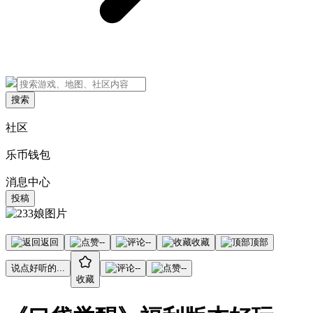
搜索
社区
乐币钱包
消息中心
投稿
返回
--
--
收藏
顶部
说点好听的...
--
--
收藏