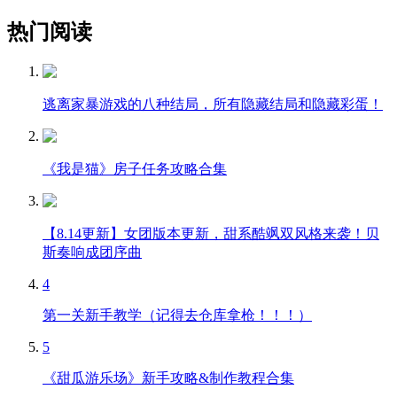
热门阅读
逃离家暴游戏的八种结局，所有隐藏结局和隐藏彩蛋！
《我是猫》房子任务攻略合集
【8.14更新】女团版本更新，甜系酷飒双风格来袭！贝
斯奏响成团序曲
4
第一关新手教学（记得去仓库拿枪！！！）
5
《甜瓜游乐场》新手攻略&制作教程合集