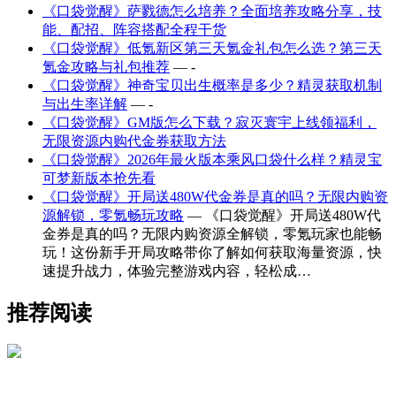
《口袋觉醒》萨戮德怎么培养？全面培养攻略分享，技
能、配招、阵容搭配全程干货
《口袋觉醒》低氪新区第三天氪金礼包怎么选？第三天
氪金攻略与礼包推荐
— -
《口袋觉醒》神奇宝贝出生概率是多少？精灵获取机制
与出生率详解
— -
《口袋觉醒》GM版怎么下载？寂灭寰宇上线领福利，
无限资源内购代金券获取方法
《口袋觉醒》2026年最火版本乘风口袋什么样？精灵宝
可梦新版本抢先看
《口袋觉醒》开局送480W代金券是真的吗？无限内购资
源解锁，零氪畅玩攻略
— 《口袋觉醒》开局送480W代
金券是真的吗？无限内购资源全解锁，零氪玩家也能畅
玩！这份新手开局攻略带你了解如何获取海量资源，快
速提升战力，体验完整游戏内容，轻松成…
推荐阅读