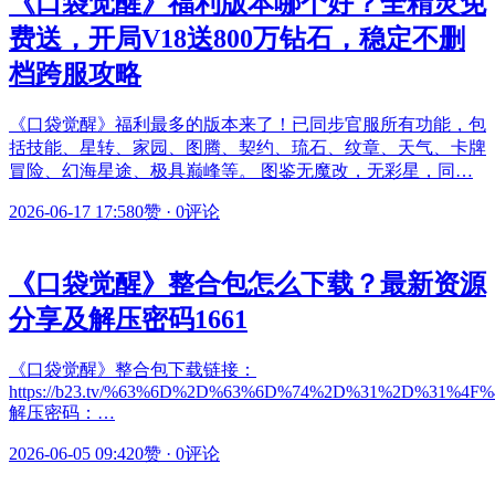
《口袋觉醒》福利版本哪个好？全精灵免
费送，开局V18送800万钻石，稳定不删
档跨服攻略
《口袋觉醒》福利最多的版本来了！已同步官服所有功能，包
括技能、星转、家园、图腾、契约、琉石、纹章、天气、卡牌
冒险、幻海星途、极具巅峰等。 图鉴无魔改，无彩星，同…
2026-06-17 17:58
0赞
·
0评论
《口袋觉醒》整合包怎么下载？最新资源
分享及解压密码1661
《口袋觉醒》整合包下载链接：
https://b23.tv/%63%6D%2D%63%6D%74%2D%31%2D%31%4F%47
解压密码：…
2026-06-05 09:42
0赞
·
0评论