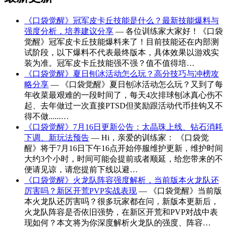
《口袋觉醒》冠军皮卡丘技能是什么？最新技能爆料与
强度分析，培养建议分享
— 各位训练家大家好！《口袋
觉醒》冠军皮卡丘技能爆料来了！目前技能还在内部测
试阶段，以下爆料不代表最终版本，具体效果以游戏实
装为准。冠军皮卡丘技能强不强？值不值得培…
《口袋觉醒》夏日刨冰活动怎么玩？高分技巧与冲榜攻
略分享
— 《口袋觉醒》夏日刨冰活动怎么玩？又到了每
年收菜最艰难的一段时间了，每天4次排球刨冰真心伤不
起、去年做过一次直接PTSD但奖励跟活动代币挂钩又不
得不做......…
《口袋觉醒》7月16日更新公告：太晶珠上线、钻石消耗
下调、新玩法预告
— Hi，亲爱的训练家： 《口袋觉
醒》将于7月16日下午16点开始停服维护更新，维护时间
大约3个小时，时间可能会提前或者顺延，给您带来的不
便请见谅，请您提前下线以避…
《口袋觉醒》火龙队阵容强度解析，当前版本火龙队还
厉害吗？新区开荒PVP实战表现
— 《口袋觉醒》当前版
本火龙队还厉害吗？很多玩家都在问，新版本更新后，
火龙队阵容是否依旧强势，在新区开荒和PVP对战中表
现如何？本文将为你深度解析火龙队的强度、阵容…