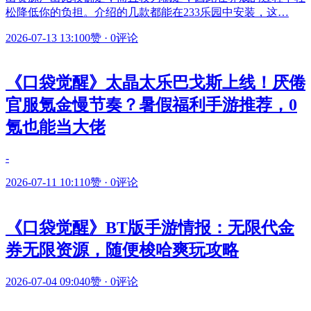
松降低你的负担。介绍的几款都能在233乐园中安装，这…
2026-07-13 13:10
0赞
·
0评论
《口袋觉醒》太晶太乐巴戈斯上线！厌倦
官服氪金慢节奏？暑假福利手游推荐，0
氪也能当大佬
-
2026-07-11 10:11
0赞
·
0评论
《口袋觉醒》BT版手游情报：无限代金
券无限资源，随便梭哈爽玩攻略
2026-07-04 09:04
0赞
·
0评论