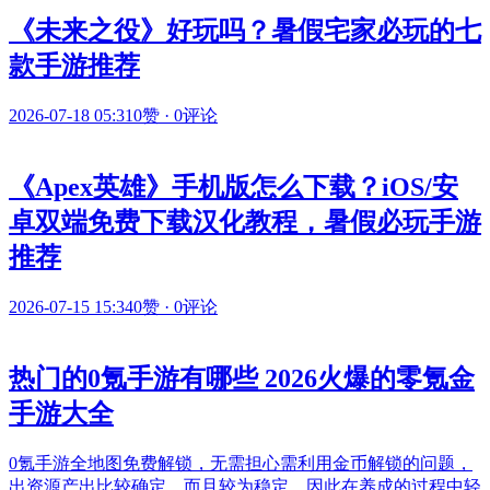
《未来之役》好玩吗？暑假宅家必玩的七
款手游推荐
2026-07-18 05:31
0赞
·
0评论
《Apex英雄》手机版怎么下载？iOS/安
卓双端免费下载汉化教程，暑假必玩手游
推荐
2026-07-15 15:34
0赞
·
0评论
热门的0氪手游有哪些 2026火爆的零氪金
手游大全
0氪手游全地图免费解锁，无需担心需利用金币解锁的问题，
出资源产出比较确定，而且较为稳定，因此在养成的过程中轻