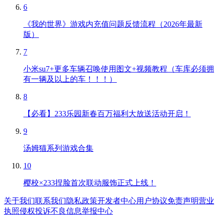
6
《我的世界》游戏内充值问题反馈流程（2026年最新
版）
7
小米su7+更多车辆召唤使用图文+视频教程（车库必须拥
有一辆及以上的车！！！）
8
【必看】233乐园新春百万福利大放送活动开启！
9
汤姆猫系列游戏合集
10
樱校×233捏脸首次联动服饰正式上线！
关于我们
联系我们
隐私政策
开发者中心
用户协议
免责声明
营业
执照
侵权投诉
不良信息举报中心