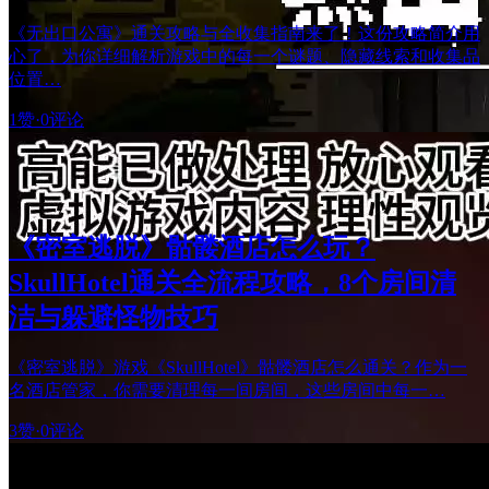
《无出口公寓》通关攻略与全收集指南来了！这份攻略简介用
心了，为你详细解析游戏中的每一个谜题、隐藏线索和收集品
位置…
1赞
·
0评论
《密室逃脱》骷髅酒店怎么玩？
SkullHotel通关全流程攻略，8个房间清
洁与躲避怪物技巧
《密室逃脱》游戏《SkullHotel》骷髅酒店怎么通关？作为一
名酒店管家，你需要清理每一间房间，这些房间中每一…
3赞
·
0评论