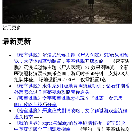
暂无更多
最新更新
《密室逃脱》沉浸式恐怖主题《尸人医院》SU效果图预
览，大型体感互动装置，密室逃脱开店攻略
— 《密室逃
脱》沉浸式恐怖主题《尸人医院》SU效果图曝光！全新
医院题材沉浸式娱乐空间，游玩时长60分钟，支持2-8人
组队体验。 场地适配50-100㎡，仅需配置1名…
《密室逃脱》求生系列1极地冒险隐藏动机：钻石狂潮番
外篇怎么过？完整视频攻略带你通关
— -
《密室逃脱》文字密室逃脱怎么玩？『逃离二次元房
间』攻略与技巧分享
— -
《密室逃脱》恶魔仪式剧情攻略，文字解谜游戏全流程
通关指南
— -
《我的世界》xqree与falsity的故事剧情解析，密室逃脱
中英双语版全三期观看指南
— 《我的世界》密室逃脱剧