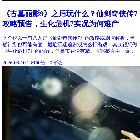
《古墓丽影9》之后玩什么？仙剑奇侠传7
攻略预告，生化危机7实况为何难产
下个视频十有八九是《仙剑奇侠传7》的攻略或剧情解析，当
然计划也可能有变。最近沉迷追剧没怎么打游戏，其实很想做
《生化危机7》的内容，但是实在没有精力再完整通关一遍…
2026-06-10 13:10
0赞
·
0评论