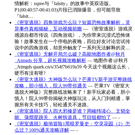
情解析：xqree与『falsity』的故事中英双语版。
P1(00:40:57-00:41:03)片段已消除爆音，但可能导致
『falsit…
《密室逃脱》四角游戏怎么玩？短篇恐怖故事解析，灵
异事件真相揭秘，互动视频前瞻
— 《密室逃脱》游戏灵
感源自都市传说《四角游戏》，为你带来沉浸式恐怖体
验！故事发生在一个停电的夜晚，四位好友讨论尝试传
说中的四角游戏，却意外触发了一系列无法解释的灵…
《密室逃脱》无解开局怎么破？高能地图作者@秋月
_Atmgds 分享，超长视频攻略解析
— 地图作者:@秋月
_Atmgds quark.cn/s/354f7b619a59 今天这个视频这么长，
硬币有没有呀?
《密室大逃脱》大神版怎么玩？芒果TV新手游完整路线
攻略，胆小慎入，院人99带你通关
— 芒果TV《密室大
逃脱大神版》完整路线攻略来了！新手玩家必看，胆小
慎入！院人99带你揭秘大神版玩法，从入门到精通，掌
握所有关卡技巧，轻松通关不迷路。
《密室逃脱》院人四大邪修是谁？周峻纬读心、文韬全
能、蒲熠星跳关、火树拆道具，节目组都怕了
— -
《密室逃脱》极地冒险1黑暗罗曼史：空灵花园（2）怎
么过？100%通关攻略详解
— -