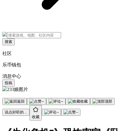
搜索
社区
乐币钱包
消息中心
投稿
返回
--
--
收藏
顶部
说点好听的...
--
--
收藏