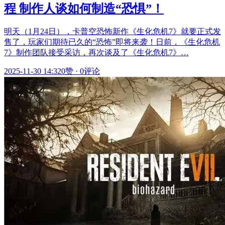
程 制作人谈如何制造“恐惧”！
明天（1月24日），卡普空恐怖新作《生化危机7》就要正式发
售了，玩家们期待已久的“恐怖”即将来袭！日前，《生化危机
7》制作团队接受采访，再次谈及了《生化危机7》…
2025-11-30 14:32
0赞
·
0评论