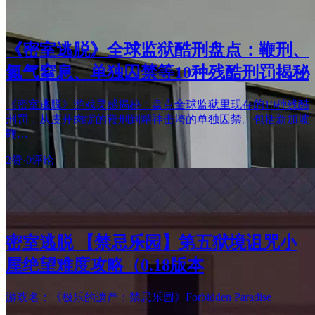
《密室逃脱》全球监狱酷刑盘点：鞭刑、
氮气窒息、单独囚禁等10种残酷刑罚揭秘
《密室逃脱》游戏灵感揭秘：盘点全球监狱里现存的10种残酷
刑罚，从皮开肉绽的鞭刑到精神击垮的单独囚禁。包括新加坡
鞭…
2赞
·
0评论
密室逃脱 【禁忌乐园】第五狱境诅咒小
屋绝望难度攻略（0.18版本
游戏名：《极乐的遗产：禁忌乐园》Forbidden Paradise