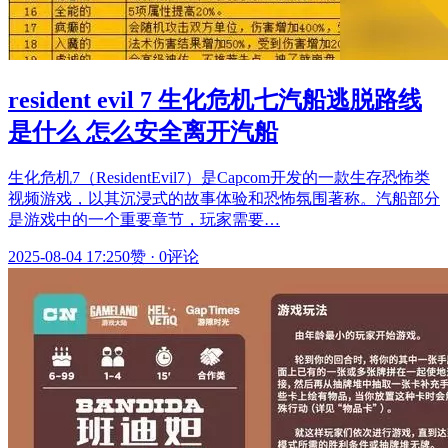
resident evil 7 生化危机七汽船逃脱路线
是什么 怎么安全离开汽船
生化危机7（ResidentEvil7）是Capcom开发的一款生存恐怖类
视频游戏，以其沉浸式的故事体验和恐怖氛围著称。汽船部分
是游戏中的一个重要章节，玩家需要…
2025-08-04 17:25
0赞
·
0评论