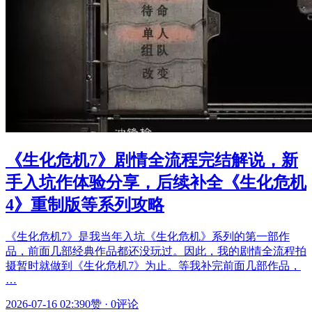
《生化危机7》剧情全流程完结解说，新
手入坑作体验分享，后续补全《生化危机
4》重制版等系列攻略
《生化危机7》是我当年入坑《生化危机》系列的第一部作
品，前面几部经典作品都还没玩过。因此，我的剧情全流程拍
摄暂时就做到《生化危机7》为止。等我补完前面几部作品，
…
2026-07-16 02:39
0赞
·
0评论