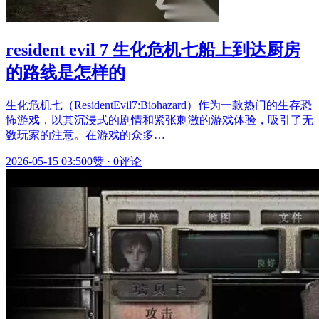
resident evil 7 生化危机七船上到达厨房
的路线是怎样的
生化危机七（ResidentEvil7:Biohazard）作为一款热门的生存恐
怖游戏，以其沉浸式的剧情和紧张刺激的游戏体验，吸引了无
数玩家的注意。在游戏的众多…
2026-05-15 03:50
0赞
·
0评论