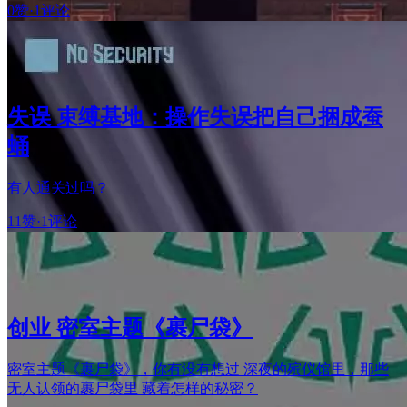
0赞
·
1评论
失误 束缚基地：操作失误把自己捆成蚕
蛹
有人通关过吗？
11赞
·
1评论
创业 密室主题《裹尸袋》
密室主题《裹尸袋》，你有没有想过 深夜的殡仪馆里，那些
无人认领的裹尸袋里 藏着怎样的秘密？