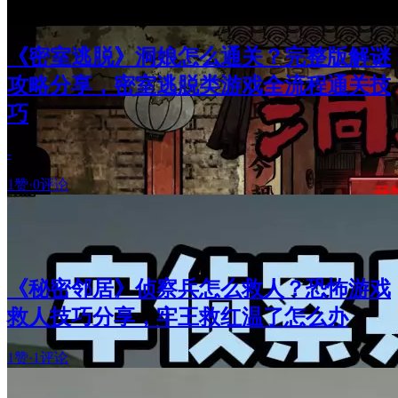
《密室逃脱》洞娘怎么通关？完整版解谜
攻略分享，密室逃脱类游戏全流程通关技
巧
-
1赞
·
0评论
《秘密邻居》侦察兵怎么救人？恐怖游戏
救人技巧分享，牢王救红温了怎么办
1赞
·
1评论