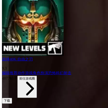
战锤40K:自由之刃
9.3
编辑推荐
动作游戏
角色扮演
恐怖
科幻
射击
4877帖子
前往游戏圈
下载