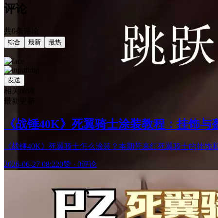
评论
共0条评论
综合
最新
最热
发送
相关阅读
最新更新
《战锤40K》死翼骑士涂装教程：挂饰
《战锤40K》死翼骑士怎么涂装？本期带来红死翼骑士的挂
2026-06-27 08:22
0赞
·
0评论