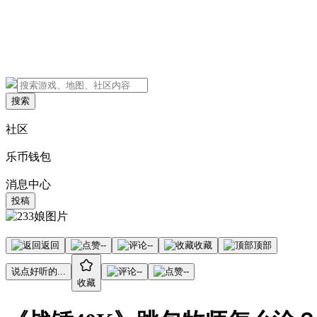
搜索
社区
乐币钱包
消息中心
投稿
返回
--
--
收藏
顶部
说点好听的...
--
--
收藏