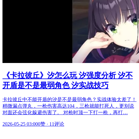
《卡拉彼丘》汐怎么玩 汐强度分析 汐不
开盾是不是最弱角色 汐实战技巧
卡拉彼丘中不能开盾的汐是不是最弱角色？实战体验太差了！
稍微漏点弹丸，一枪伤害高达104，三枪就能打死人，更别说
对面还会弦化躲避伤害了。 对枪时顶一下打一枪，再打…
2026-05-25 03:00
0赞
·
11评论