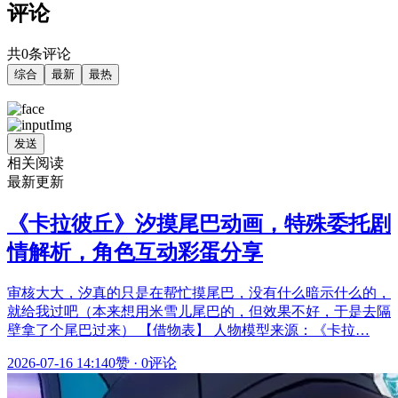
评论
共0条评论
综合
最新
最热
发送
相关阅读
最新更新
《卡拉彼丘》汐摸尾巴动画，特殊委托剧
情解析，角色互动彩蛋分享
审核大大，汐真的只是在帮忙摸尾巴，没有什么暗示什么的，
就给我过吧（本来想用米雪儿尾巴的，但效果不好，于是去隔
壁拿了个尾巴过来） 【借物表】 人物模型来源：《卡拉…
2026-07-16 14:14
0赞
·
0评论