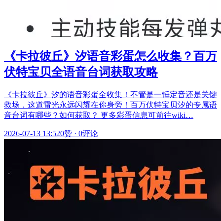
《卡拉彼丘》汐语音彩蛋怎么收集？百万
伏特宝贝全语音台词获取攻略
《卡拉彼丘》汐的语音彩蛋全收集！不管是一锤定音还是关键
救场，这道雷光永远闪耀在你身旁！百万伏特宝贝汐的专属语
音台词有哪些？如何获取？ 更多彩蛋信息可前往wiki…
2026-07-13 13:52
0赞
·
0评论