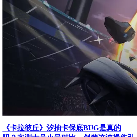
《卡拉彼丘》汐抽卡保底BUG是真的