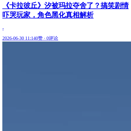
《卡拉彼丘》汐被玛拉夺舍了？搞笑剧情
吓哭玩家，角色黑化真相解析
-
2026-06-30 11:14
0赞
·
0评论