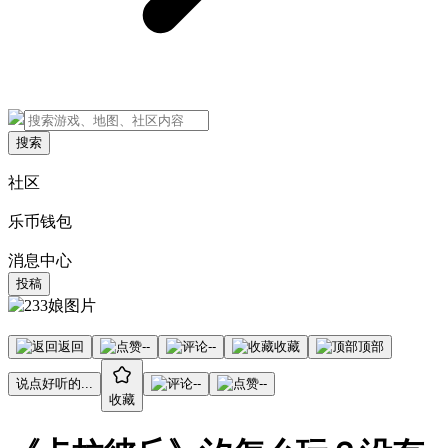
搜索
社区
乐币钱包
消息中心
投稿
返回
--
--
收藏
顶部
说点好听的...
--
--
收藏