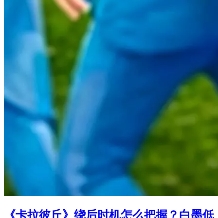
《卡拉彼丘》绕后时机怎么把握？白墨低