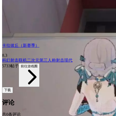
卡拉彼丘（新赛季）
8.3
科幻
射击
联机
二次元
第三人称射击
现代
5733帖子
前往游戏圈
下载
评论
共0条评论