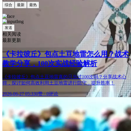
综合
最新
最热
发送
相关阅读
最新更新
《卡拉彼丘》包点土豆地雷怎么用？战术
教学分享，100次实战经验解析
《卡拉彼丘》包点土豆地雷真的只当过100次吗？分享战术心
得，探讨如何高效利用土豆地雷进行防守，提升胜率！
2026-06-27 05:33
0赞
·
0评论