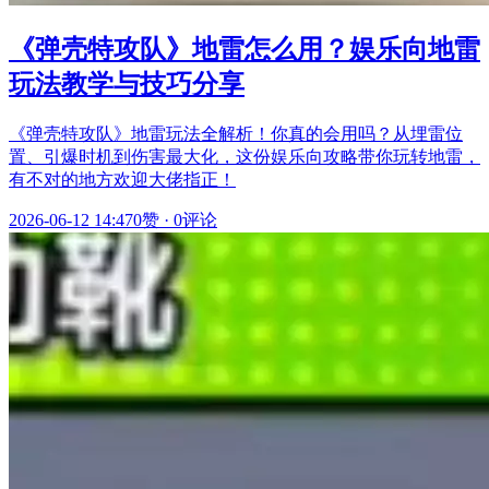
《弹壳特攻队》地雷怎么用？娱乐向地雷
玩法教学与技巧分享
《弹壳特攻队》地雷玩法全解析！你真的会用吗？从埋雷位
置、引爆时机到伤害最大化，这份娱乐向攻略带你玩转地雷，
有不对的地方欢迎大佬指正！
2026-06-12 14:47
0赞
·
0评论