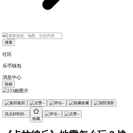
搜索
社区
乐币钱包
消息中心
投稿
返回
--
--
收藏
顶部
说点好听的...
--
--
收藏