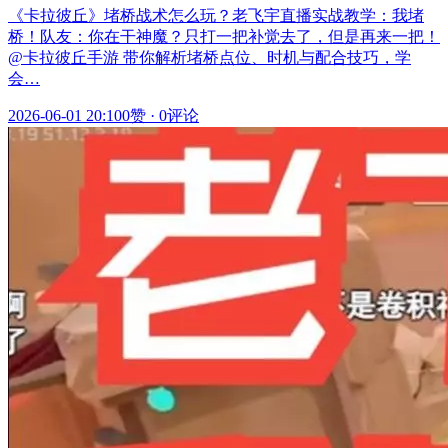
《卡拉彼丘》堵桥战术怎么玩？老飞宇直播实战教学：我堵
桥！队友：你在干神魔？只打一把补觉去了，但是再来一把！
@卡拉彼丘手游 带你解析堵桥点位、时机与配合技巧，学
会…
2026-06-01 20:10
0赞
·
0评论