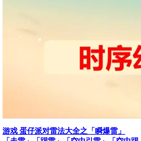
游戏 蛋仔派对雷法大全之「瞬爆雷」
「走雷」「踢雷」「空中引雷」「空中踢