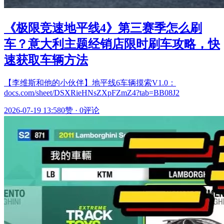
《极限竞速地平线4》第三赛季怎么刷
车？意大利主题经销店限时刷车攻略，快
速获取车辆方法
【李维斯和他的小伙伴】地平线6车辆摸索V1.0：
docs.com/sheet/DSXRieHNsZXpFZmZ4?tab=BB08J2
2026-07-19 13:58
0赞
·
0评论