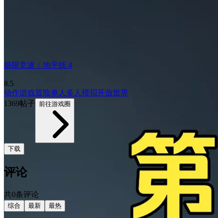
极限竞速：地平线 4
8.5
动作游戏
冒险
单人
多人
模拟
开放世界
1369帖子
前往游戏圈
下载
评论
共0条评论
综合
最新
最热