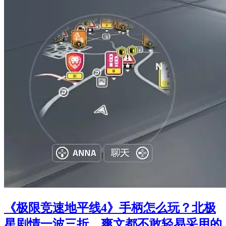
《极限竞速地平线4》手柄怎么玩？北极
星剧情一波三折，爽文都不敢轻易采用的