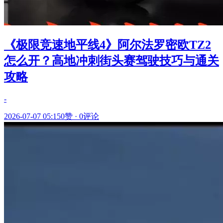
《极限竞速地平线4》阿尔法罗密欧TZ2
怎么开？高地冲刺街头赛驾驶技巧与通关
攻略
-
2026-07-07 05:15
0赞
·
0评论