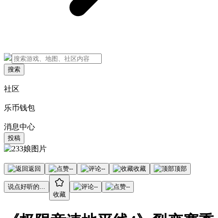
搜索
社区
乐币钱包
消息中心
投稿
返回
--
--
收藏
顶部
说点好听的...
--
--
收藏