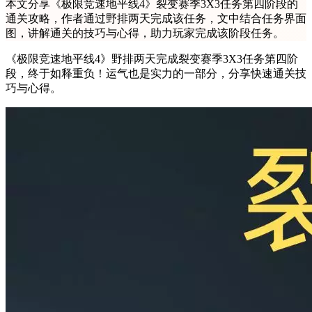
本文分享《极限竞速地平线4》裂变赛季3X3任务第四阶段的
通关攻略，作者通过野排两天完成该任务，文中结合任务界面
图，讲解通关的技巧与心得，助力玩家完成该阶段任务。
《极限竞速地平线4》野排两天完成裂变赛季3X3任务第四阶
段，终于如释重负！运气也是实力的一部分，分享快速通关技
巧与心得。