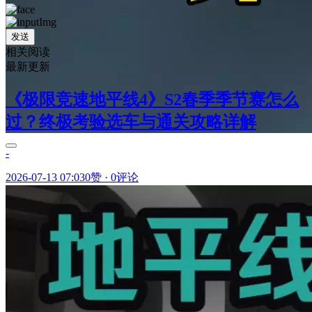
发送
相关阅读
最新更新
《极限竞速地平线4》S2春季季节赛怎么
过？终极考验选车与通关攻略详解
-
2026-07-13 07:03
0赞
·
0评论