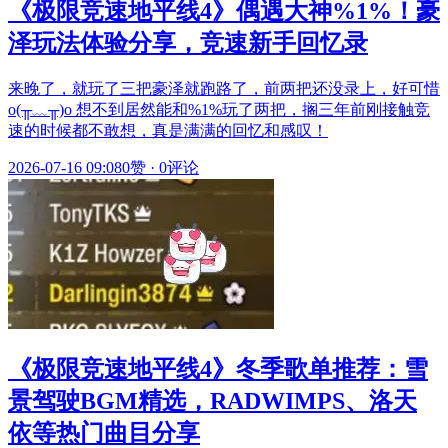
《极限竞速地平线4》偶遇大神%1%！豪
泽玩法体验分享，竞速新手回忆录
来晚了，就玩了三把豪泽就跑路了，前两把还没录上，好可惜
o(╥﹏╥)o 想不到居然能和%1%玩了两把，搁三年前刚接触竞
速的时候都不敢想，真是满满的回忆和感叹！
2026-07-16 09:08
0赞
·
0评论
《极限竞速地平线4》冬季歌单推荐：雪
景驾驶BGM精选，RADWIMPS、洛天
依等热门曲目分享