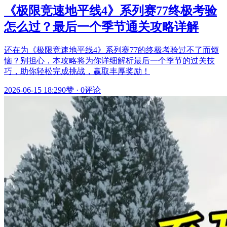
《极限竞速地平线4》系列赛77终极考验
怎么过？最后一个季节通关攻略详解
还在为《极限竞速地平线4》系列赛77的终极考验过不了而烦
恼？别担心，本攻略将为你详细解析最后一个季节的过关技
巧，助你轻松完成挑战，赢取丰厚奖励！
2026-06-15 18:29
0赞
·
0评论